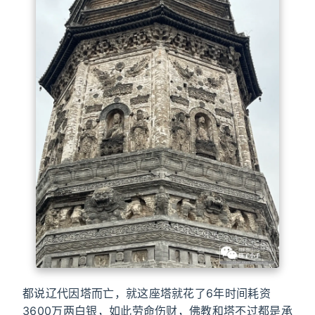
都说辽代因塔而亡，就这座塔就花了6年时间耗资
3600万两白银，如此劳命伤财，佛教和塔不过都是承