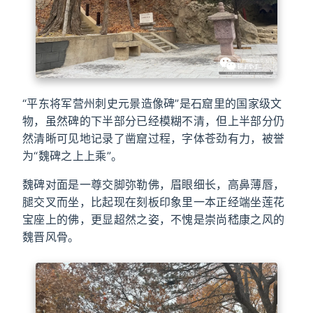
“平东将军营州刺史元景造像碑”是石窟里的国家级文
物，虽然碑的下半部分已经模糊不清，但上半部分仍
然清晰可见地记录了凿窟过程，字体苍劲有力，被誉
为“魏碑之上上乘”。
魏碑对面是一尊交脚弥勒佛，眉眼细长，高鼻薄唇，
腿交叉而坐，比起现在刻板印象里一本正经端坐莲花
宝座上的佛，更显超然之姿，不愧是崇尚嵇康之风的
魏晋风骨。