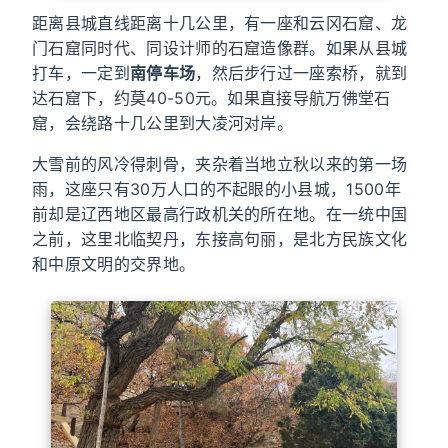
距离县城直线距离十几公里，有一座和云冈石窟、龙
门石窟同时代、同设计师的石窟造像群。如果从县城
打车，一定到
南停车场
，然后步行过一座索桥，就到
达石窟下，约莫40-50元。如果直接导航万佛堂石
窟，会绕路十几公里到大凌河对岸。
大雪前的风冷得刺骨，夹杂着当地立秋以来的第一场
雨，这座只有30万人口的不起眼的小县城，1500年
前却是辽西地区最高行政机关的所在地。在一统中国
之前，这里北临契丹，东接高句丽，是北方民族文化
和中原文明的交界地。