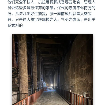
他们完全不怯人，扒拉着裤脚找香客要吃食，管理人
员说这些多是被遗弃的家猫。辽代的寺庙不似南方的
庙，几进几出好生繁复，就一座前殿后就是大雄宝
殿，只是这大雄宝殿规模之大，气势之恢弘，是出乎
我意料的。