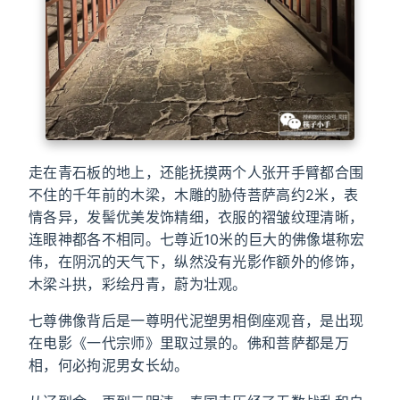
走在青石板的地上，还能抚摸两个人张开手臂都合围
不住的千年前的木梁，木雕的胁侍菩萨高约2米，表
情各异，发髻优美发饰精细，衣服的褶皱纹理清晰，
连眼神都各不相同。七尊近10米的巨大的佛像堪称宏
伟，在阴沉的天气下，纵然没有光影作额外的修饰，
木梁斗拱，彩绘丹青，蔚为壮观。
七尊佛像背后是一尊明代泥塑男相倒座观音，是出现
在电影《一代宗师》里取过景的。佛和菩萨都是万
相，何必拘泥男女长幼。