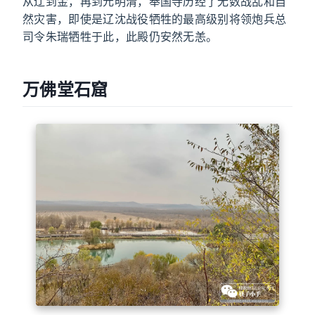
从辽到金，再到元明清，奉国寺历经了无数战乱和自
然灾害，即使是辽沈战役牺牲的最高级别将领炮兵总
司令朱瑞牺牲于此，此殿仍安然无恙。
万佛堂石窟