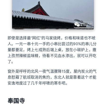
即使是选择最“网红”的马家烧烤，价格和味道也不唬
人。一元一串十元一手的小串比尝过的90%的串儿分
量都要足，烤上七成熟后端上桌，放在小碳炉上，撒
上孜然辣椒盐味精，待看不见血水渗出，就可以开吃
了。
窗外是呼呼的北风一夜气温骤降15度，屋内炭火的气
息慰藉了航班取消的焦灼，东北人就是靠着这个才能
安逸地度过了几千年呼啸的寒冬吧。
奉国寺