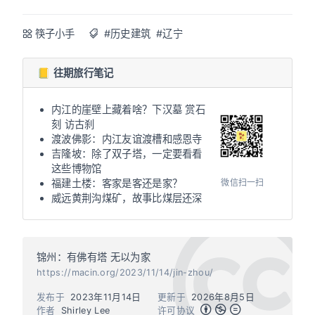
筷子小手
#历史建筑
#辽宁
📒 往期旅行笔记
内江的崖壁上藏着啥？下汉墓 赏石
刻 访古刹
渡波佛影：内江友谊渡槽和感恩寺
吉隆坡：除了双子塔，一定要看看
这些博物馆
微信扫一扫
福建土楼：客家是客还是家？
威远黄荆沟煤矿，故事比煤层还深
锦州：有佛有塔 无以为家
https://macin.org/2023/11/14/jin-zhou/
发布于
2023年11月14日
更新于
2026年8月5日
作者
Shirley Lee
许可协议