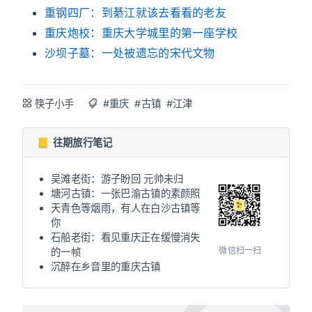
重钢四厂：到綦江就该去看看的老友
重庆炮校：重庆大学城里的第一座学校
沙坝子墓：一处被遗忘的宋代文物
筷子小手
#重庆
#古镇
#江津
📒 往期旅行笔记
吴滩老街：游子盼回 元帅未归
塘河古镇：一张巴渝古镇的素颜照
天青色等烟雨，有人在白沙古镇等
你
石船老街：看见重庆正在缓慢消失
微信扫一扫
的一帧
沉醉在乡音里的重庆古镇