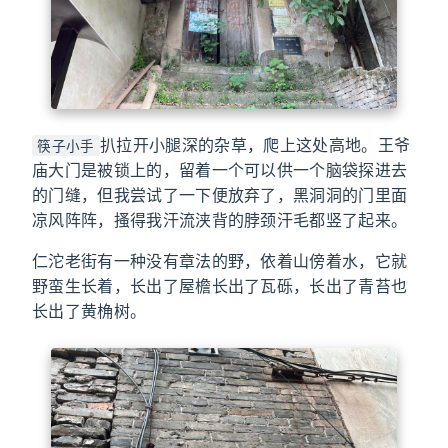
扒拉开小腿深的杂草，爬上这处高地。王爷
筷子小手
庙大门是被锁上的，留着一个可以供一个脑袋探进去
的门缝，但我尝试了一下便放弃了，黑洞洞的门里面
凉风阵阵，搔得我汗流浃背的脖颈汗毛都竖了起来。
仁沱老街有一种没有章法的野，依着山傍着水，它就
野蛮生长着，长出了屋檐长出了瓦砾，长出了青苔也
长出了黄桷树。