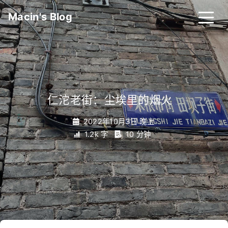
Macin's Blog
仁沱老街：尘埃里的烟火
_
2022年10月3日 晚上
1.2k 字
10 分钟