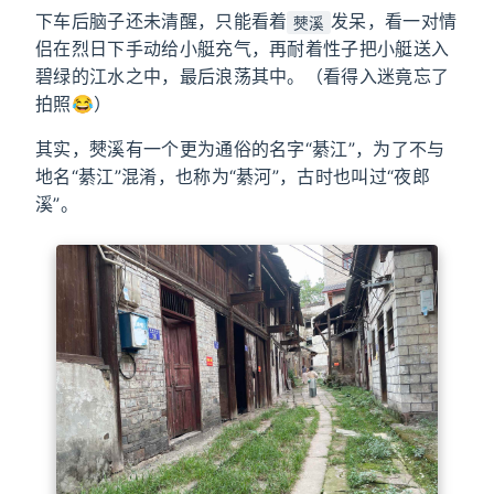
下车后脑子还未清醒，只能看着
发呆，看一对情
僰溪
侣在烈日下手动给小艇充气，再耐着性子把小艇送入
碧绿的江水之中，最后浪荡其中。（看得入迷竟忘了
拍照😂）
其实，僰溪有一个更为通俗的名字“綦江”，为了不与
地名“綦江”混淆，也称为“綦河”，古时也叫过“夜郎
溪”。