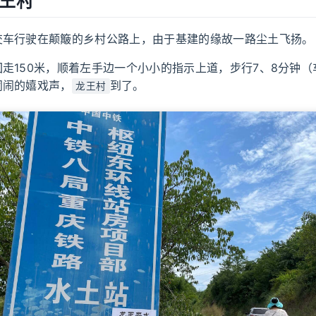
龙王村
交车行驶在颠簸的乡村公路上，由于基建的缘故一路尘土飞扬。
走150米，顺着左手边一个小小的指示上道，步行7、8分钟（车
闹闹的嬉戏声，
到了。
龙王村