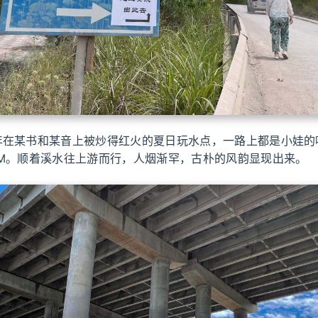
年在某书和某音上被炒得红火的夏日玩水点，一路上都是小娃的
GM。顺着溪水往上游而行，人烟渐罕，古朴的风韵显现出来。