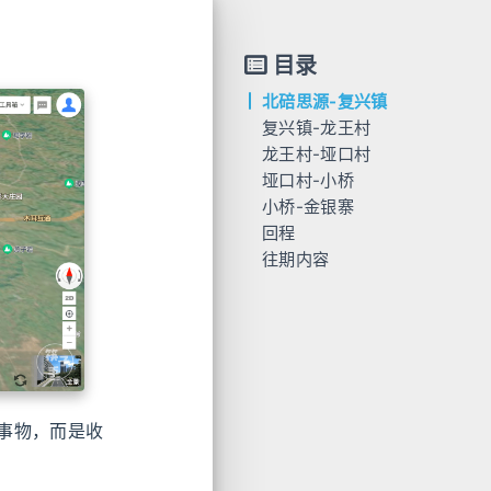
目录
北碚思源-复兴镇
复兴镇-龙王村
龙王村-垭口村
垭口村-小桥
小桥-金银寨
回程
往期内容
事物，而是收