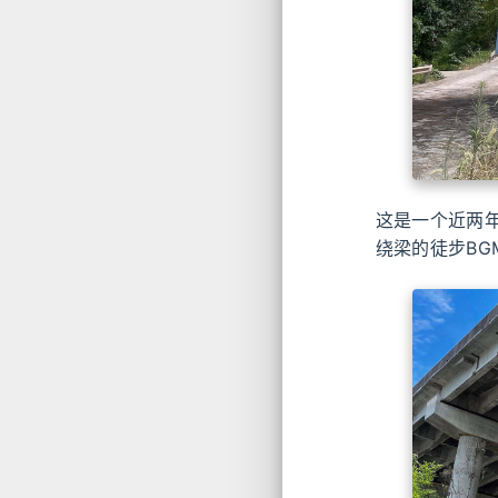
这是一个近两
绕梁的徒步B