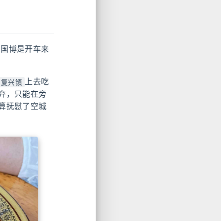
来国博是开车来
上去吃
复兴镇
弃，只能在旁
算抚慰了空城