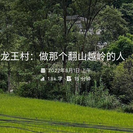
龙王村：做那个翻山越岭的人
_
2022年8月1日 上午
1.8k 字
15 分钟