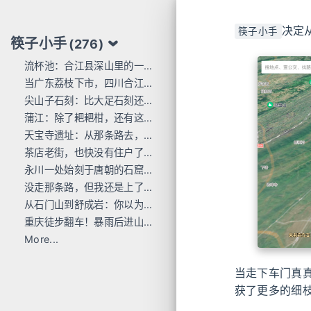
决定
筷子小手
筷子小手
(276)
流杯池：合江县深山里的一行东洋刻痕
当广东荔枝下市，四川合江的才刚红透
尖山子石刻：比大足石刻还早300年
蒲江：除了耙耙柑，还有这么多唐宋石刻
天宝寺遗址：从那条路去，过这座桥来
茶店老街，也快没有住户了...
永川一处始刻于唐朝的石窟，人不多 值得去
没走那条路，但我还是上了巴岳山
从石门山到舒成岩：你以为去过宝顶山就是全部的大足石刻了吗？
重庆徒步翻车！暴雨后进山，差点栽在这座小山里
More...
当走下车门真
获了更多的细