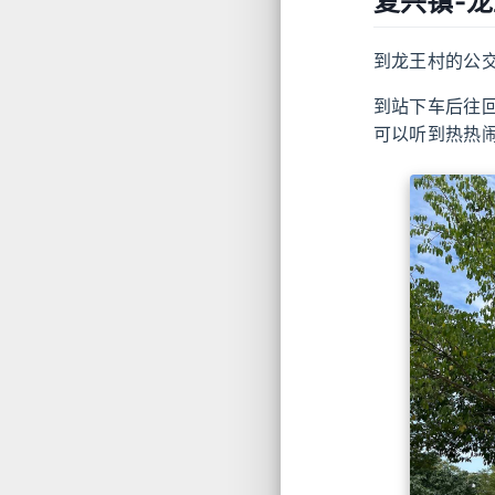
复兴镇-
到龙王村的公
到站下车后往回
可以听到热热