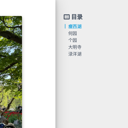
目录
瘦西湖
何园
个园
大明寺
渌洋湖