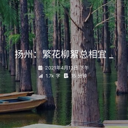
扬州：繁花柳絮总相宜
_
2021年4月13日 下午
1.7k 字
15 分钟