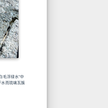
白毛浮绿水”中
环水而琉璃瓦簇