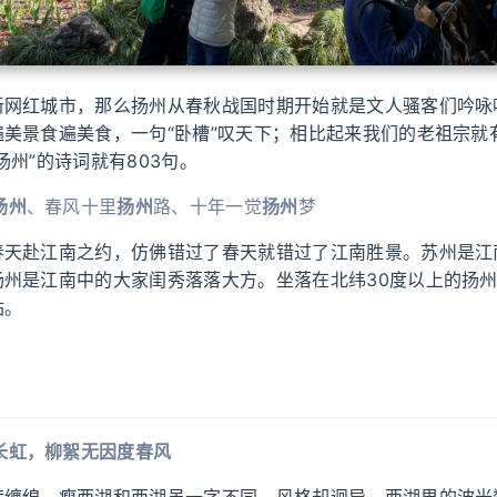
新网红城市，那么扬州从春秋战国时期开始就是文人骚客们吟咏唱
遍美景食遍美食，一句“卧槽”叹天下；相比起来我们的老祖宗就
扬州”的诗词就有803句。
扬州
、春风十里
扬州
路、十年一觉
扬州
梦
春天赴江南之约，仿佛错过了春天就错过了江南胜景。苏州是江
扬州是江南中的大家闺秀落落大方。坐落在北纬30度以上的扬
站。
长虹，柳絮无因度春风
转缠绵，瘦西湖和西湖虽一字不同，风格却迥异。西湖里的波光