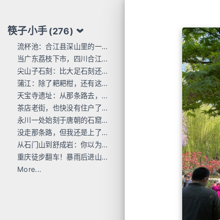
筷子小手
(276)
流杯池：合江县深山里的一行东洋刻痕
当广东荔枝下市，四川合江的才刚红透
尖山子石刻：比大足石刻还早300年
蒲江：除了耙耙柑，还有这么多唐宋石刻
天宝寺遗址：从那条路去，过这座桥来
茶店老街，也快没有住户了...
永川一处始刻于唐朝的石窟，人不多 值得去
没走那条路，但我还是上了巴岳山
从石门山到舒成岩：你以为去过宝顶山就是全部的大足石刻了吗？
重庆徒步翻车！暴雨后进山，差点栽在这座小山里
More...