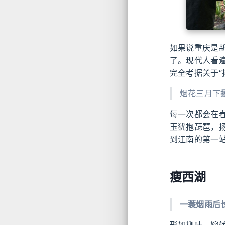
如果说重庆是
了。现代人看
完全考据关于“
烟花三月下
每一次都会在
玉犹抱琵琶，
到江南的第一
瘦西湖
一蓑烟雨后
形如柳叶，婉