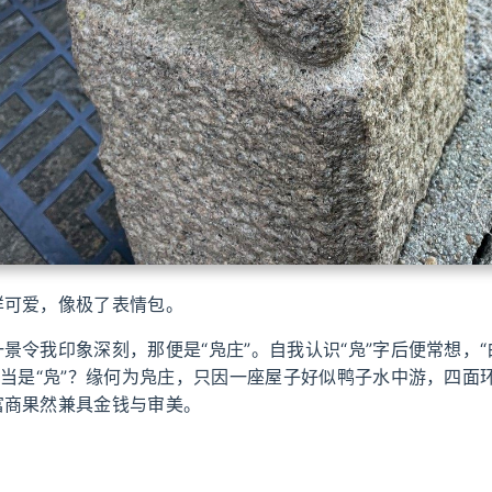
样可爱，像极了表情包。
景令我印象深刻，那便是“凫庄”。自我认识“凫”字后便常想，“
否当是“凫”？缘何为凫庄，只因一座屋子好似鸭子水中游，四面
富商果然兼具金钱与审美。