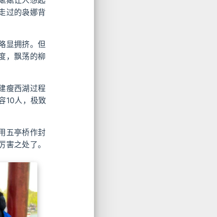
走过的袅娜背
略显拥挤。但
度，飘荡的柳
建瘦西湖过程
10人，极致
用五亭桥作封
厉害之处了。