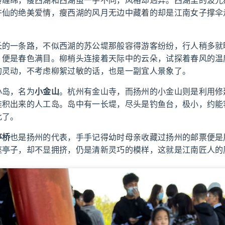
许仙的绝美爱情，瘦西湖的风月无边中藏着的却是江南女子撑伞
长的一条路，不似西湖的苏公堤那般容得游客纷纷，行人稍多就
，便是春色满目。柳梢头连接着天际中的云朵，试探着春风的温
的灵动，不考虑柳絮过敏的话，也是一副宜人景象了。
小岛，名为
小金山
。杭州有金山寺，而扬州的小金山则是利用修
堆积出来的人工岛。岛中有一长堤，尽头是钓鱼台，极小，约能容
此了。
亭桥
也是扬州的代表，手手记得幼时母亲收藏过扬州的邮票便是
座亭子，却不显拥挤，仍是清新灵巧的模样，这就是江南匠人的