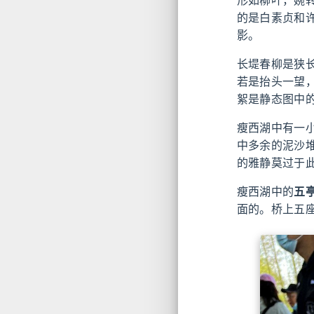
的是白素贞和
影。
长堤春柳是狭
若是抬头一望
絮是静态图中
瘦西湖中有一
中多余的泥沙
的雅静莫过于
瘦西湖中的
五
面的。桥上五