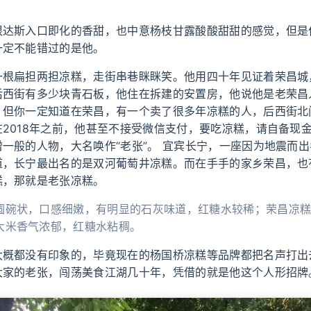
根达斯入口即化的香甜，也中意杨枝甘露酸酸甜甜的感觉，但是
一定不能错过的是他。
一根扁担两担凉糕，走街串巷眯眯笑。他用四十年见证着荣昌城
后西街有多少块青石板，他住在拆建的安置房，他说他是老荣昌
，但你一定知道在荣昌，有一个卖了很多年凉糕的人，后西街北
2018年之前，他甚至不接受微信支付，要吃凉糕，请自备现
一般的人物，大名唤作“老张”。 宜宾长宁，一座因为地震而
道，长宁最出名的是双河葡萄井凉糕。而在手手的家乡荣昌，也
糕，那就是老张凉糕。
圆碗状，口感细嫩，有明显的石灰味道，红糖水较稀；荣昌凉
大米香气浓郁，红糖水粘稠。
大概都没有印象的，毕竟现在的杨国桥凉糕等品牌都把名声打出
大家的老张，闯荡美食江湖几十年，凭借的就是他这个人形招牌