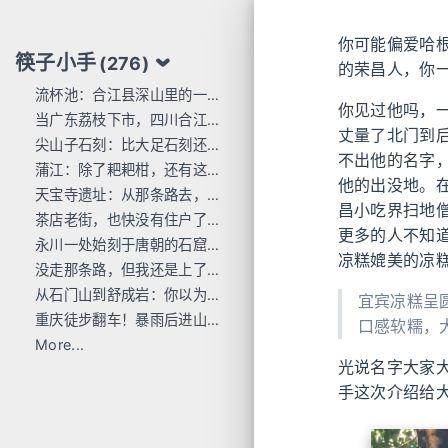
你可能偏爱哈
筷子小手
(276)
的荣昌人，你
流杯池：合江县深山里的一行东洋刻痕
你见过他吗，
当广东荔枝下市，四川合江的才刚红透
丈量了北门到
尖山子石刻：比大足石刻还早300年
不出他的名字
蒲江：除了耙耙柑，还有这么多唐宋石刻
他的出没地。在
天宝寺遗址：从那条路去，过这座桥来
昌小吃界扫地僧
茶店老街，也快没有住户了...
更多的人不知
永川一处始刻于唐朝的石窟，人不多 值得去
凉糕媲美的凉
没走那条路，但我还是上了巴岳山
从石门山到舒成岩：你以为去过宝顶山就是全部的大足石刻了吗？
宜宾凉糕呈
重庆徒步翻车！暴雨后进山，差点栽在这座小山里
口感软糯，
More...
光说名字大家
手这次介绍给