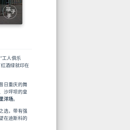
“工人俱乐
灯红酒绿就印在
昔日重庆的舞
、沙坪坝的皇
里洋场
。
之选，带有强
望在迪斯科的