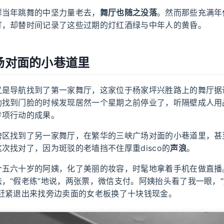
群当年跳舞的中坚力量老去，
舞厅也随之没落
。然而那些充满年
灯，却替时间记录了这些过期的灯红酒绿与中年人的黄昏。
广场对面的小巷道里
又是导航找到了第一家舞厅，这家位于杨家坪兴胜路上的舞厅据
勃找到门脸的时候发现居然一个星期之前停业了，听隔壁成人用
专项行动的成果。
跨区找到了另一家舞厅，在繁华的三峡广场对面的小巷道里，甚
次找对了，因为斑驳的老墙挡不住厚重disco的
声浪
。
个五六十岁的阿姨，化了美丽的妆容，时髦地拿着手机在做直播
，“假老练”地说，两张票，微信支付。阿姨抬头看了我一眼，“
我赶紧退出来找旁边卖面的女老板换了十块钱现金。