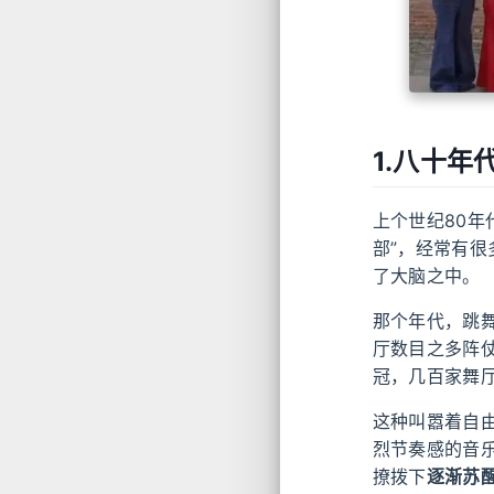
1.八十年
上个世纪80年
部”，经常有
了大脑之中。
那个年代，跳
厅数目之多阵
冠，几百家舞
这种叫嚣着自
烈节奏感的音
撩拨下
逐渐苏