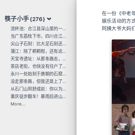
在一份《中老年
筷子小手
(276)
娱乐活动的方
阿姨大爷大妈
流杯池：合江县深山里的一行东洋刻痕
当广东荔枝下市，四川合江的才刚红透
尖山子石刻：比大足石刻还早300年
蒲江：除了耙耙柑，还有这么多唐宋石刻
天宝寺遗址：从那条路去，过这座桥来
茶店老街，也快没有住户了...
永川一处始刻于唐朝的石窟，人不多 值得去
没走那条路，但我还是上了巴岳山
从石门山到舒成岩：你以为去过宝顶山就是全部的大足石刻了吗？
重庆徒步翻车！暴雨后进山，差点栽在这座小山里
More...