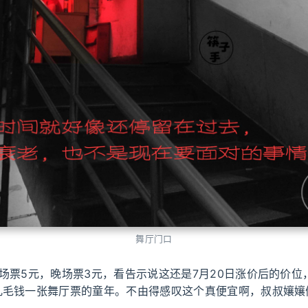
舞厅门口
场票5元，晚场票3元，看告示说这还是7月20日涨价后的价位
几毛钱一张舞厅票的童年。不由得感叹这个真便宜啊，叔叔孃孃