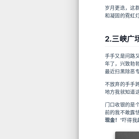
岁月更迭，这
和凝固的霓虹
2.三峡
手手又是问路
年了，兴致勃
最近扫黑除恶
不放弃的手手
地方我就知道这
门口收银的是
前的我不敢露怯
现金！
”吓得