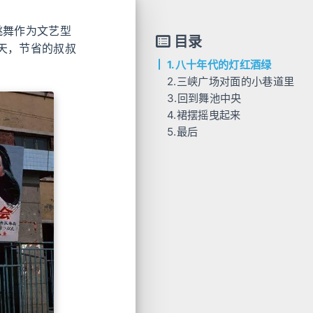
跳舞作为文艺型
目录
天，节省的叔叔
1.八十年代的灯红酒绿
2.三峡广场对面的小巷道里
3.回到舞池中央
4.裙摆摇曳起来
5.最后