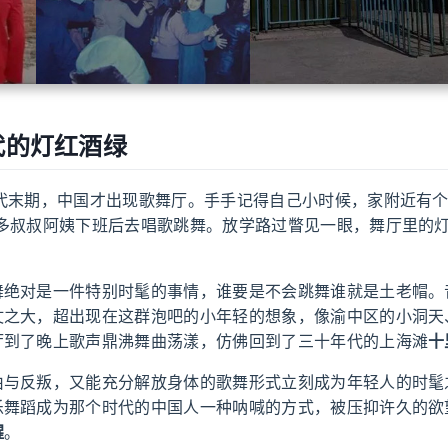
代的灯红酒绿
代末期，中国才出现歌舞厅。手手记得自己小时候，家附近有个
很多叔叔阿姨下班后去唱歌跳舞。放学路过瞥见一眼，舞厅里的
舞绝对是一件特别时髦的事情，谁要是不会跳舞谁就是土老帽。
仗之大，超出现在这群泡吧的小年轻的想象，像渝中区的小洞天
厅到了晚上歌声鼎沸舞曲荡漾，仿佛回到了三十年代的上海滩
十
由与反叛，又能充分解放身体的歌舞形式立刻成为年轻人的时髦
乐舞蹈成为那个时代的中国人一种呐喊的方式，被压抑许久的欲
醒
。