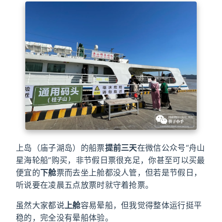
上岛（庙子湖岛）的船票
提前三天
在微信公众号“舟山
星海轮船”购买，非节假日票很充足，你甚至可以买最
便宜的
下舱
票而去坐上舱都没人管，但若是节假日，
听说要在凌晨五点放票时就守着抢票。
虽然大家都说
上舱
容易晕船，但我觉得整体运行挺平
稳的，完全没有晕船体验。