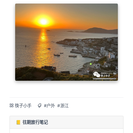
筷子小手
#户外
#浙江
📒 往期旅行笔记