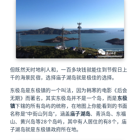
但既然天时地利人和，一百多块钱就能住到节假日上
千的海景民宿，选择庙子湖岛就是极佳的选择。
东极岛是东极镇的一个叫法，因为韩寒的电影《后会
无期》而著名，其实东极岛并不是一个岛，而是
东极
镇
下辖的所有岛屿的统称，在地图上你能看到的书面
名称是“中街山列岛”，涵盖
庙子湖岛
、青浜岛、东福
山、黄兴岛等28个岛屿，其中有人居住的有8个，庙
子湖岛就是东极镇政府所在地。