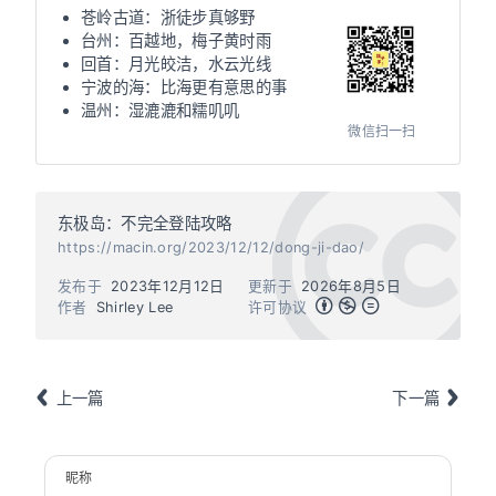
苍岭古道：浙徒步真够野
台州：百越地，梅子黄时雨
回首：月光皎洁，水云光线
宁波的海：比海更有意思的事
温州：湿漉漉和糯叽叽
微信扫一扫
东极岛：不完全登陆攻略
https://macin.org/2023/12/12/dong-ji-dao/
发布于
2023年12月12日
更新于
2026年8月5日
作者
Shirley Lee
许可协议
上一篇
下一篇
昵称