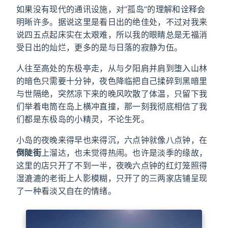
如果没有现代的通讯设施，对“孤岛”的理解和诠释会
明晰许多。据说这里是看日出的绝佳处，不过对我来
说四五点起床实在太艰难，所以我的眼睛总是无福消
受日出的灿烂，更多的是与日落的寂静为伍。
人往至高处的东极亭走，从与夕阳肩并肩到堕入山林
的暗色只需要十分钟，夜色降临把自己揉碎到黑暗里
与世隔绝，突然凉下来的晚风吹散了体温，只留下我
们举着电筒在岛上横冲直撞，那一刻我彻底相信了我
们都是东极岛的小精灵，不论生死。
小岛的夜晚来得早也来得沉，六点钟就像八点钟，在
倒陡街
上溜达，也未觉得热闹。也许是淡季的缘故，
这里的店只开了不到一半，夜晚六点钟的红灯笼照得
湿漉漉的老街上人影模糊，只开了的三两家店铺呈现
了一种看淡又自在的情绪。