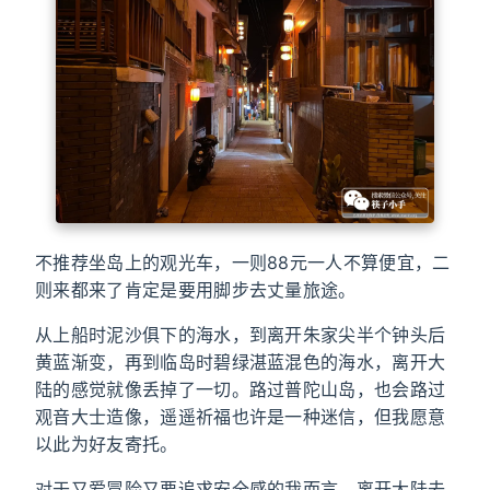
不推荐坐岛上的观光车，一则88元一人不算便宜，二
则来都来了肯定是要用脚步去丈量旅途。
从上船时泥沙俱下的海水，到离开朱家尖半个钟头后
黄蓝渐变，再到临岛时碧绿湛蓝混色的海水，离开大
陆的感觉就像丢掉了一切。路过普陀山岛，也会路过
观音大士造像，遥遥祈福也许是一种迷信，但我愿意
以此为好友寄托。
对于又爱冒险又要追求安全感的我而言，离开大陆去