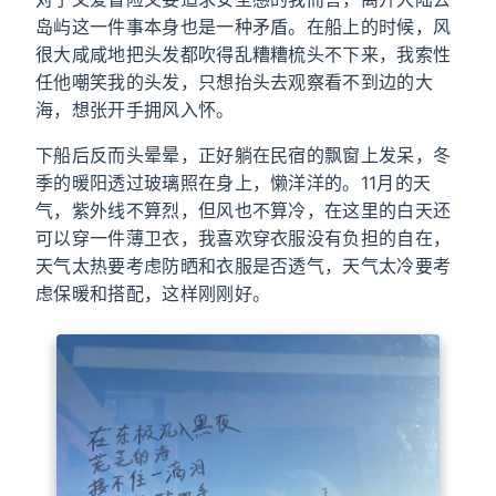
岛屿这一件事本身也是一种矛盾。在船上的时候，风
很大咸咸地把头发都吹得乱糟糟梳头不下来，我索性
任他嘲笑我的头发，只想抬头去观察看不到边的大
海，想张开手拥风入怀。
下船后反而头晕晕，正好躺在民宿的飘窗上发呆，冬
季的暖阳透过玻璃照在身上，懒洋洋的。11月的天
气，紫外线不算烈，但风也不算冷，在这里的白天还
可以穿一件薄卫衣，我喜欢穿衣服没有负担的自在，
天气太热要考虑防晒和衣服是否透气，天气太冷要考
虑保暖和搭配，这样刚刚好。