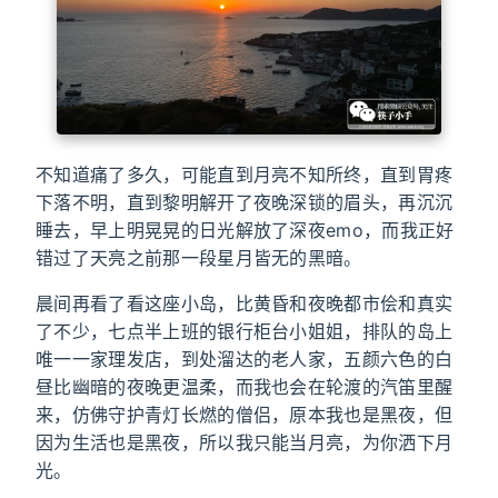
不知道痛了多久，可能直到月亮不知所终，直到胃疼
下落不明，直到黎明解开了夜晚深锁的眉头，再沉沉
睡去，早上明晃晃的日光解放了深夜emo，而我正好
错过了天亮之前那一段星月皆无的黑暗。
晨间再看了看这座小岛，比黄昏和夜晚都市侩和真实
了不少，七点半上班的银行柜台小姐姐，排队的岛上
唯一一家理发店，到处溜达的老人家，五颜六色的白
昼比幽暗的夜晚更温柔，而我也会在轮渡的汽笛里醒
来，仿佛守护青灯长燃的僧侣，原本我也是黑夜，但
因为生活也是黑夜，所以我只能当月亮，为你洒下月
光。