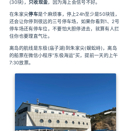
(30块)，
只收现金
，因为海上会信号不好。
在朱家尖
停车
是个麻烦事，停上24h至少是50块钱，
还会让你停到很远的三号停车场，如果你看到1、2号
停车场还有停车位，不要怕大胆停进去，就算有人拦
住你也要理直气壮。
离岛的航线是东极(庙子湖)到朱家尖(蜈蚣峙)，离岛
的船票在微信小程序“东极海运”买，提前一天的上午
7:30放票。