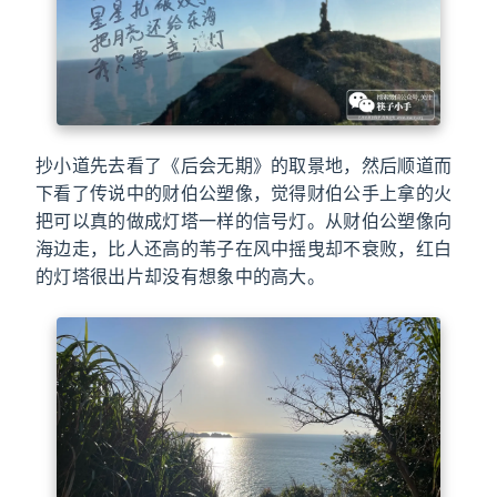
抄小道先去看了《后会无期》的取景地，然后顺道而
下看了传说中的财伯公塑像，觉得财伯公手上拿的火
把可以真的做成灯塔一样的信号灯。从财伯公塑像向
海边走，比人还高的苇子在风中摇曳却不衰败，红白
的灯塔很出片却没有想象中的高大。