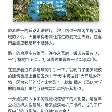
顺着唯一的道路走进这片土地，路过一群闲坐烧柴取
暖的人们，火苗窜得老高让路过的我突生羡慕，在淫
雨霏霏里我是那个赶路人。
路上的房屋多有编号，许多灰瓦房上镶嵌有带有“八
一”字样的红五星，标识着这里曾是一个军事单位。
在重庆看过许多建筑的手手一下子就明白了重庆炮校
的建筑也是上世纪五六十年代“中苏友好”大环境的产
物，因为它们的“苏”味太重了，就和 插入《重庆大学
的赝与真》里的苏联式建筑风格极其相似。
一开始就映入眼帘的是炮校遗留下的大礼堂，是当年
全校的标志性建筑。后来虎溪电机厂期间，成为了厂
区内部的电影院，能容纳1600余人。