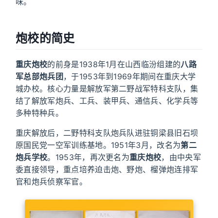
味。
炮校的简史
重庆炮校
的前身是1938年1月在山西临汾组建的
八路
军总部炮兵团
，于1953年到1969年期间在重庆大学
城办校。核心力量是解放军第二野战军特科支队，集
结了解放军炮兵、工兵、装甲兵、通信兵、化学兵等
多种特种兵。
重庆解放后，二野特科支队炮兵队进驻铜梁县旧石坝
原国民党一空军训练基地。1951年3月，改名为
第二
炮兵学校
。1953年，再次更名为
重庆炮校
，由中央军
委直接领导，重点培养迫击炮、野炮、榴弹炮连排军
官和炮兵侦察军官。