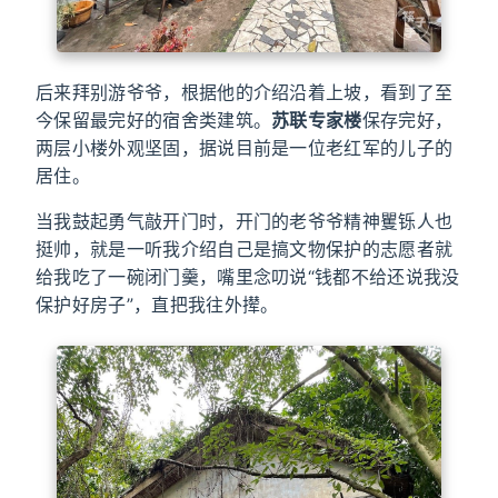
后来拜别游爷爷，根据他的介绍沿着上坡，看到了至
今保留最完好的宿舍类建筑。
苏联专家楼
保存完好，
两层小楼外观坚固，据说目前是一位老红军的儿子的
居住。
当我鼓起勇气敲开门时，开门的老爷爷精神矍铄人也
挺帅，就是一听我介绍自己是搞文物保护的志愿者就
给我吃了一碗闭门羹，嘴里念叨说“钱都不给还说我没
保护好房子”，直把我往外撵。