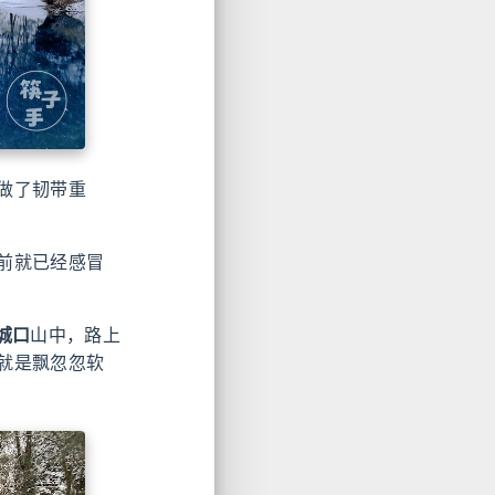
做了韧带重
前就已经感冒
城口
山中，路上
就是飘忽忽软