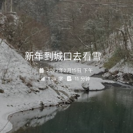
新年到城口去看雪
_
2022年2月15日 下午
1.3k 字
11 分钟