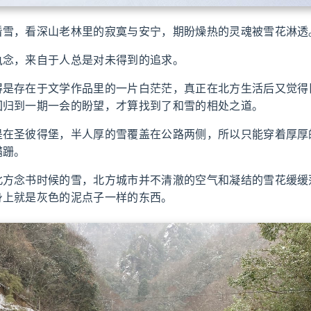
看雪，看深山老林里的寂寞与安宁，期盼燥热的灵魂被雪花淋透
执念，来自于人总是对未得到的追求。
得是存在于文学作品里的一片白茫茫，真正在北方生活后又觉得
回归到一期一会的盼望，才算找到了和雪的相处之道。
是在圣彼得堡，半人厚的雪覆盖在公路两侧，所以只能穿着厚厚
蹒跚。
北方念书时候的雪，北方城市并不清澈的空气和凝结的雪花缓缓
身上就是灰色的泥点子一样的东西。