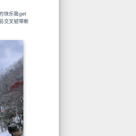
快乐我get
前交叉韧带断