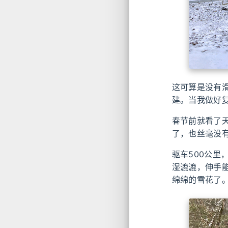
这可算是没有
建。当我做好
春节前就看了
了，也丝毫没
驱车500公
湿漉漉，伸手
绵绵的雪花了