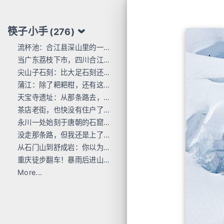
筷子小手
(276)
流杯池：合江县深山里的一行东洋刻痕
当广东荔枝下市，四川合江的才刚红透
尖山子石刻：比大足石刻还早300年
蒲江：除了耙耙柑，还有这么多唐宋石刻
天宝寺遗址：从那条路去，过这座桥来
茶店老街，也快没有住户了...
永川一处始刻于唐朝的石窟，人不多 值得去
没走那条路，但我还是上了巴岳山
从石门山到舒成岩：你以为去过宝顶山就是全部的大足石刻了吗？
重庆徒步翻车！暴雨后进山，差点栽在这座小山里
More...