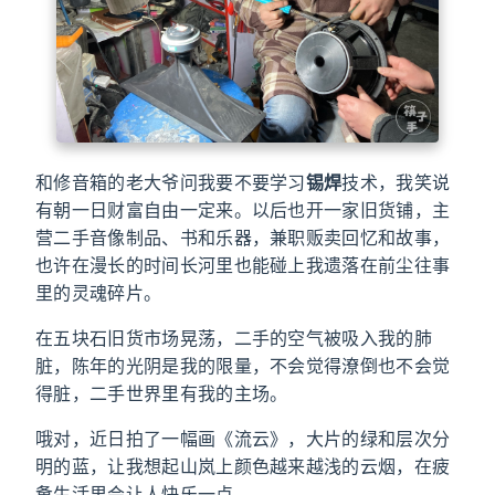
和修音箱的老大爷问我要不要学习
锡焊
技术，我笑说
有朝一日财富自由一定来。以后也开一家旧货铺，主
营二手音像制品、书和乐器，兼职贩卖回忆和故事，
也许在漫长的时间长河里也能碰上我遗落在前尘往事
里的灵魂碎片。
在五块石旧货市场晃荡，二手的空气被吸入我的肺
脏，陈年的光阴是我的限量，不会觉得潦倒也不会觉
得脏，二手世界里有我的主场。
哦对，近日拍了一幅画《流云》，大片的绿和层次分
明的蓝，让我想起山岚上颜色越来越浅的云烟，在疲
惫生活里会让人快乐一点。