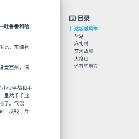
目录
—吐鲁番和哈
达坂城风车
盐湖
麻扎村
相比，东疆有
交河故城
火焰山
还有些地方
设置西州，清
的小伙伴都和手
：虽然手手此
袖了。气温
到一块钱一斤