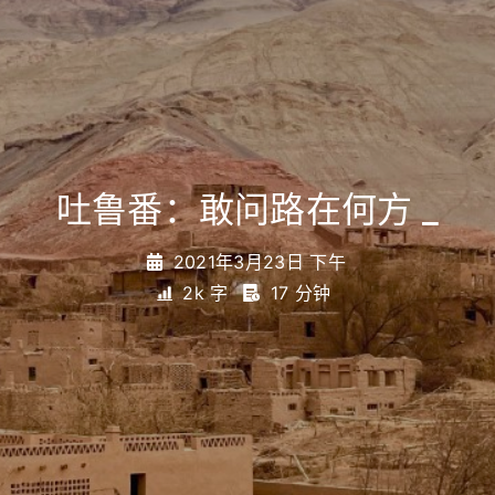
吐鲁番：敢问路在何方
_
2021年3月23日 下午
2k 字
17 分钟