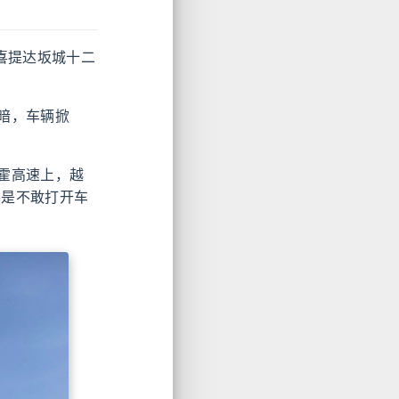
喜提达坂城十二
暗，车辆掀
霍高速上，越
然是不敢打开车