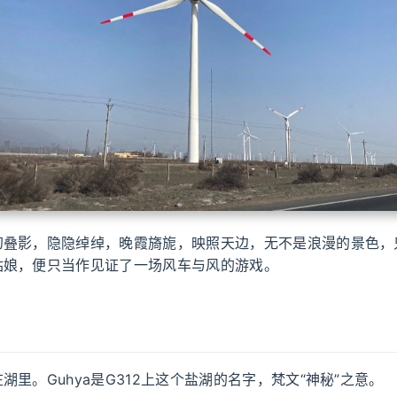
幻叠影，隐隐绰绰，晚霞旖旎，映照天边，无不是浪漫的景色，
姑娘，便只当作见证了一场风车与风的游戏。
湖里。Guhya是G312上这个盐湖的名字，梵文“神秘”之意。