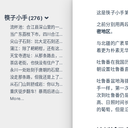
这是筷子小手
筷子小手
(276)
之前分别用两
流杯池：合江县深山里的一行东洋刻痕
密地区
。
当广东荔枝下市，四川合江的才刚红透
尖山子石刻：比大足石刻还早300年
与北疆的广袤
蒲江：除了耙耙柑，还有这么多唐宋石刻
着更为朴素无
天宝寺遗址：从那条路去，过这座桥来
吐鲁番在我国
茶店老街，也快没有住户了...
朝设置吐鲁番
永川一处始刻于唐朝的石窟，人不多 值得去
没走那条路，但我还是上了巴岳山
吐鲁番盆地海拨
从石门山到舒成岩：你以为去过宝顶山就是全部的大足石刻了吗？
手一样，第一
重庆徒步翻车！暴雨后进山，差点栽在这座小山里
次到吐鲁番仍
More...
高、日照时间
的葡萄，但是