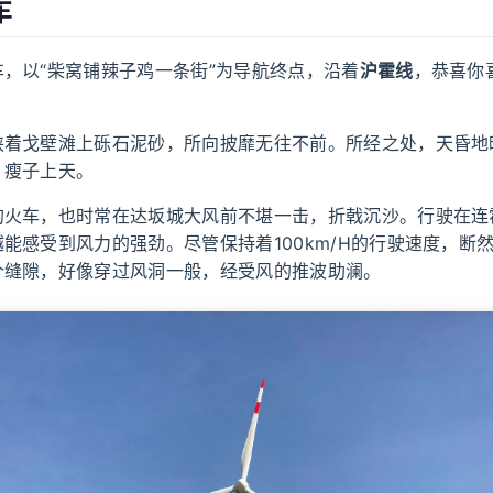
车
，以“柴窝铺辣子鸡一条街”为导航终点，沿着
沪霍线
，恭喜你
挟着戈壁滩上砾石泥砂，所向披靡无往不前。所经之处，天昏地
，瘦子上天。
的火车，也时常在达坂城大风前不堪一击，折戟沉沙。行驶在连
能感受到风力的强劲。尽管保持着100km/H的行驶速度，断
个缝隙，好像穿过风洞一般，经受风的推波助澜。