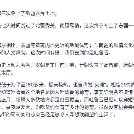
第三次踏上了新疆这片土地。
段七天时间赏过了北疆秀美，南疆风情，这次终于补上了
东疆—
草原相比，东疆有着离内地更近的地域优势；与南疆的风情文化
华的人文风貌。这次时间有限，我们去到的是吐鲁番。
历史上颇为著名，汉朝是车师前王地，晋朝设置了高昌郡，唐朝
直隶厅。
低于海平面150多米，夏天极热，也被称为“火洲”。相信99%
次知道吐鲁番这个地名是因为吐鲁番的葡萄，事实证明名不虚传
是正月，新疆大多数地方都是白雪覆盖，而吐鲁番已经可以穿短
长、昼夜温差大，为吃货们蕴育了多汁的葡萄。虽然没有机会尝
沿街的葡萄架和晾房已经足够令人浮想联翩望梅止渴了。