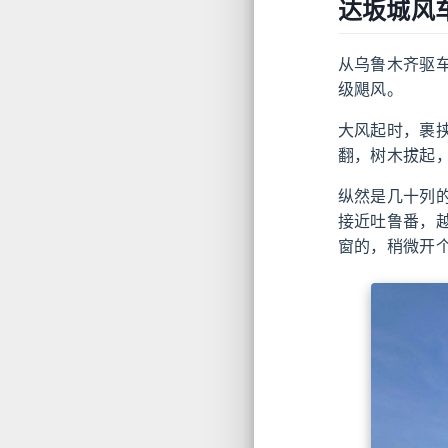
达坂城风
从乌鲁木齐驱车
级飓风。
大风起时，裹
翻，树木拔起
纵然是几十列
接近吐鲁番，越
窗的，稍微开