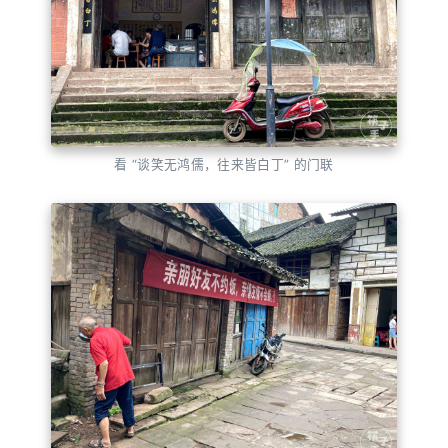
看 “谈笑无鸿儒，往来皆白丁” 的门联