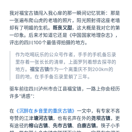
我对福宝古镇闯入我心扉的那一瞬间记忆犹新：那是
一张遍布爬山虎的老墙的照片，阳光照射得这座老墙
却有了明媚的生机。
既丧又甜
，这大概是我对它的第
一印象。后来才知道它还是《中国国家地理杂志》，
评出的四川100个最值得拍摄的地方。
作为吃喝玩乐的公众号作者，手手的手机备忘录
里存着一张长长的清单，上面罗列着想去探寻的
地方。
福宝古镇
作为一个离重庆不到200km的
目的地，在手手备忘录里躺了三年。
驱车前往四川泸州市合江县福宝镇，一路上你会经历
许多“诱惑”：
在
《沉醉在乡音里的重庆古镇》
一文中，有专家不吝
夸赞的江津
塘河古镇
，也有名声在外的
尧坝古镇
，更
有途径的
榕山古镇
、
先市古镇
、
白鹿古镇
。筷子小手