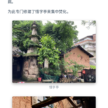
病。
为此专门修建了惜字亭来集中焚化。
惜字亭