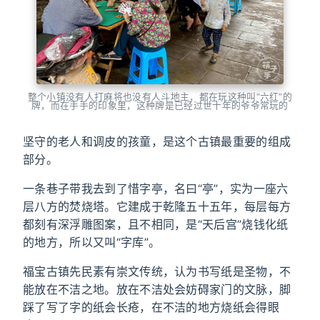
整个小镇没有人打麻将也没有人斗地主，都在玩这种叫“六红”的
牌，而在手手的印象里，这种牌是已经过世十年的爷爷常玩的
坚守的老人和调皮的孩童，是这个古镇最重要的组成
部分。
一条巷子带我去到了惜字亭，名曰“亭”，实为一座六
层八方的焚烧塔。它建成于乾隆五十五年，每层每方
都刻有深浮雕图案，且不相同，是“天后宫”烧钱化纸
的地方，所以又叫“字库”。
福宝古镇先民素有崇文传统，认为书写纸是圣物，不
能放在不洁之地。放在不洁处会妨碍家门的文脉，脚
踩了写了字的纸会长疮，在不洁的地方烧纸会得眼