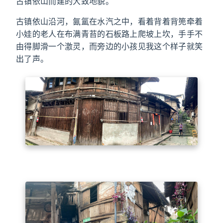
古镇依山而建的大致地貌。
古镇依山沿河，氤氲在水汽之中，看着背着背篼牵着
小娃的老人在布满青苔的石板路上爬坡上坎，手手不
由得脚滑一个激灵，而旁边的小孩见我这个样子就笑
出了声。