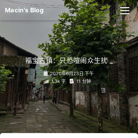
Macin's Blog
福宝古镇：只恐喧闹众生扰
_
2020年6月23日 下午
1.3k 字
11 分钟