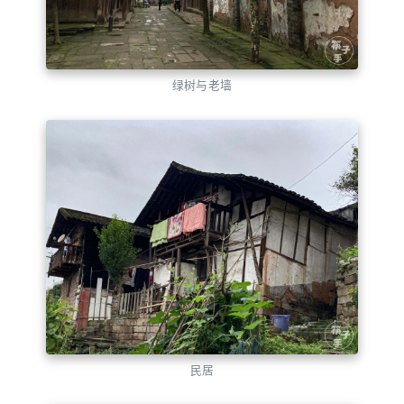
绿树与老墙
民居