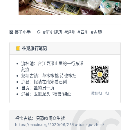
筷子小手
#历史建筑
#泸州
#四川
#古镇
📒 往期旅行笔记
流杯池：合江县深山里的一行东洋
刻痕
尧坝古镇：草木笨拙 诗也笨拙
泸县：假装在南宋看石刻
自贡：盐的另一页
微信扫一扫
泸县：玉蟾龙头 “福兽”绵延
福宝古镇：只恐喧闹众生扰
https://macin.org/2020/06/23/fu-bao-gu-zhen/