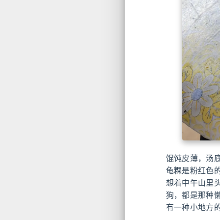
馄饨皮薄，汤
龟粿是粉红色
想着中午山里
狗，都是那种
有一种小地方