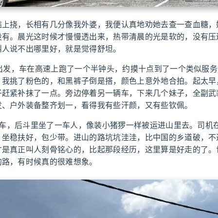
槛上挠，长相有几分像我外婆，我便认真地劝她去查一查血糖，
没有。晨光这时候才慢慢透出来，热带清晨的光是软的，没有压
叫人说不出哪里好，就是觉得舒坦。
再出发，车在高速上跑了一个半钟头，约摸十点到了一个类似服
。我挑了粉色的，和黑裤子倒是搭，颜色上意外地合拍。起太早
子赶紧补抹了一点。旁边停着另一辆车，下来几个妹子，全副武
发、户外装备整齐划一，看得我有些汗颜，又有些钦佩。
皮卡车，后斗里坐了一车人，像装小猪猡一样被运进山里去。司机
，坐稳扶好，包少带。进山的路坑坑洼洼，比中国的乡道破，不
才是真正叫人刻骨铭心的，比起那段经历，这里算是好走的了。
的路，有时候真的很难想象。