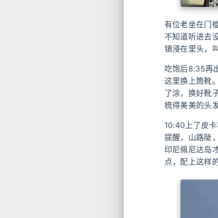
有位老坐在门
不知道听进去
镇浸在里头，
吃饱后8:35
这里换上筒靴
了涂，换好靴
梳得美美的头
10:40上了
提醒，山路陡
印尼佩尼达岛
点，配上这样