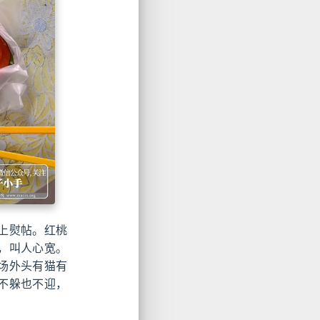
上熨帖。红桃
，叫人心宽。
场外头有猫有
不躲也不迎，