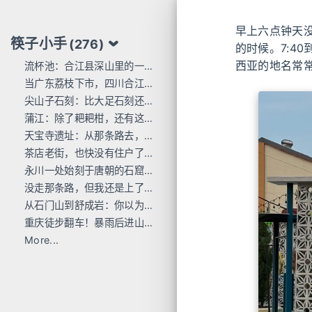
早上六点钟天
筷子小手
(276)
的时候。7:4
西亚的地名常
流杯池：合江县深山里的一行东洋刻痕
当广东荔枝下市，四川合江的才刚红透
尖山子石刻：比大足石刻还早300年
蒲江：除了耙耙柑，还有这么多唐宋石刻
天宝寺遗址：从那条路去，过这座桥来
茶店老街，也快没有住户了...
永川一处始刻于唐朝的石窟，人不多 值得去
没走那条路，但我还是上了巴岳山
从石门山到舒成岩：你以为去过宝顶山就是全部的大足石刻了吗？
重庆徒步翻车！暴雨后进山，差点栽在这座小山里
More...