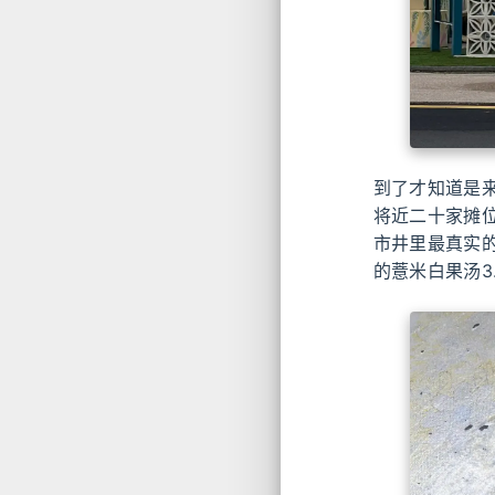
到了才知道是
将近二十家摊
市井里最真实的
的薏米白果汤3