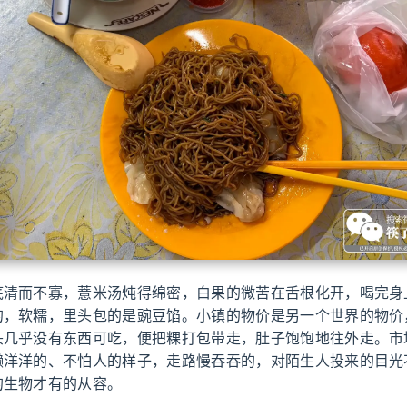
底清而不寡，薏米汤炖得绵密，白果的微苦在舌根化开，喝完身
的，软糯，里头包的是豌豆馅。小镇的物价是另一个世界的物价
头几乎没有东西可吃，便把粿打包带走，肚子饱饱地往外走。市
懒洋洋的、不怕人的样子，走路慢吞吞的，对陌生人投来的目光
的生物才有的从容。