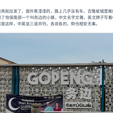
没亮就出发了，窗外黑漆漆的，路上几乎没有车，吉隆坡城里难
0到了怡保南部一个叫务边的小镇，中文名字文雅，英文牌子写着G
常是这样，中英巫三语并列，各说各的，倒也相安无事。