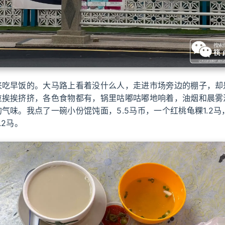
来吃早饭的。大马路上看着没什么人，走进市场旁边的棚子，却
位挨挨挤挤，各色食物都有，锅里咕嘟咕嘟地响着，油烟和晨雾
气味。我点了一碗小份馄饨面，5.5马币，一个红桃龟粿1.2
.2马。