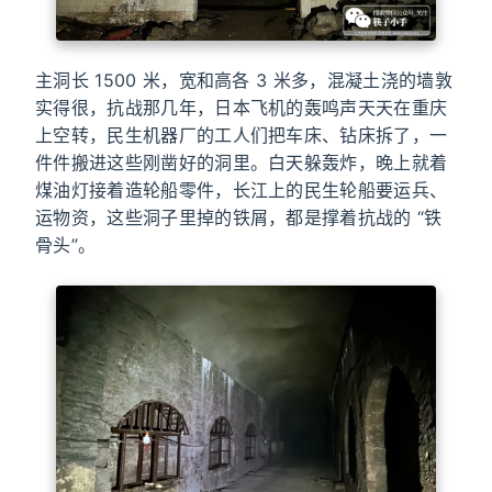
主洞长 1500 米，宽和高各 3 米多，混凝土浇的墙敦
实得很，抗战那几年，日本飞机的轰鸣声天天在重庆
上空转，民生机器厂的工人们把车床、钻床拆了，一
件件搬进这些刚凿好的洞里。白天躲轰炸，晚上就着
煤油灯接着造轮船零件，长江上的民生轮船要运兵、
运物资，这些洞子里掉的铁屑，都是撑着抗战的 “铁
骨头”。