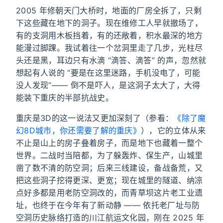
2005 年修朝天门大桥时，地面的厂房全拆了，只剩
下这些藏在地下的洞子。现在维修工人早就撤场了，
有的支洞用木板挡着，有的还敞着，积水最深的地方
能漫过脚踝。我试着往一个岔洞里走了几步，光柱尽
头还是黑，耳边只有水滴 “滴答、滴答” 的声，忽然就
想起有人说的 “要是在这里迷路，手机没电了，可能
没人发现”—— 倒不是吓人，是这洞子太大了，大得
能装下重庆的半部抗战史。
重庆是3D的这一说法又更加深刻了（参看：
《除了魔
幻8D城市，你还需要了解的重庆》
），它的立体从来
不止是山上的房子叠着房子，而是地下也藏着一整个
世界。二战时当陪都，为了躲轰炸、保生产，山城里
凿了数不清的防空洞；后来三线建设，备战备荒，又
把这些洞子挖得更深、更宽；现在城里的隧道、纳凉
点好多都是用老防空洞改的，而青草坝这片老工业遗
址，也终于在今年有了新动静 —— 依托老厂址与防
空洞历史脉络打造的川江航运文化园，刚在 2025 年