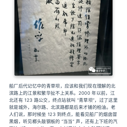
船厂后代记忆中的青草坝，应该和我们现在理解的北
滨路上的江景和繁华扯不上关系。2000 年以前，江
北还有 123 路公交，终点站就叫 “青草坝”，过了这里
就是城外，海尔路、北滨路都是后来才铺的柏油。老
人们说，那时候坐 123 到终点，能看见船厂的烟囱冒
黑烟，听见榔头敲钢板的 “当当” 声，还有上下班的汽