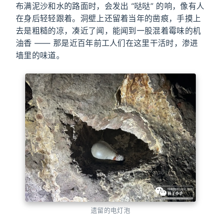
布满泥沙和水的路面时，会发出 “哒哒” 的响，像有人
在身后轻轻跟着。洞壁上还留着当年的凿痕，手摸上
去是粗糙的凉，凑近了闻，能闻到一股混着霉味的机
油香 —— 那是近百年前工人们在这里干活时，渗进
墙里的味道。
遗留的电灯泡