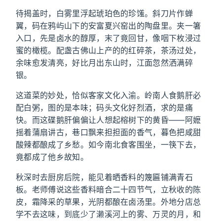
待揭盖时，白雾里浮起琥珀色的珍馐。斜刀片作蝉
翼，码在鸦屿山下的安富夏兴窑出的陶盘里。夹一箸
入口，先是卤水的醇厚，末了竟回甘，像咽下枚浸过
蜜的橄榄。配盏古佛山上产的的红碎茶，茶汤过处，
余味愈发清亮，好比月出东山时，江面忽然洒满碎
银。
这道菜的妙处，恰似客家文化入渝。岭南人食鹅肝必
配白粥，图的是本味；码头文化好烈酒，求的是痛
快。而这碟鹅肝偏偏让人想起榕树下的黄昏——阿嬷
摇着蒲扇讲古，巷口飘来担担面的香气，暮色把咸甜
酸辣都酿成了乡愁。如今南北食客围坐，一筷下去，
竟都成了他乡故知。
秋深时去厨房后院，能见着晒香料的篾匾铺满青石
板。老师傅说这些香料暗合二十四节气，立秋收的陈
皮，霜降采的草果，光阴都酿在卤汤里。外地分店总
学不去这味，到底少了濑溪河上的雾、万灵的月，和