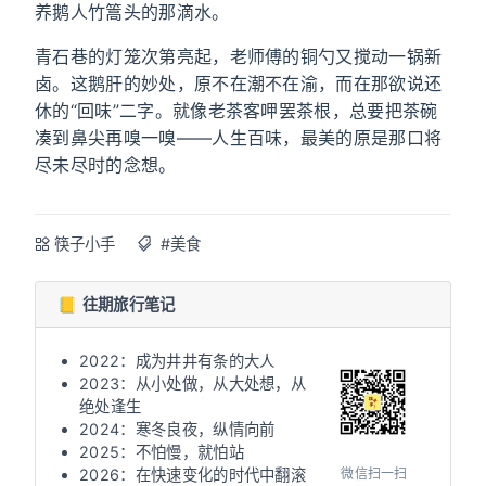
养鹅人竹篙头的那滴水。
青石巷的灯笼次第亮起，老师傅的铜勺又搅动一锅新
卤。这鹅肝的妙处，原不在潮不在渝，而在那欲说还
休的“回味”二字。就像老茶客呷罢茶根，总要把茶碗
凑到鼻尖再嗅一嗅——人生百味，最美的原是那口将
尽未尽时的念想。
筷子小手
#美食
📒 往期旅行笔记
2022：成为井井有条的大人
2023：从小处做，从大处想，从
绝处逢生
2024：寒冬良夜，纵情向前
2025：不怕慢，就怕站
微信扫一扫
2026：在快速变化的时代中翻滚