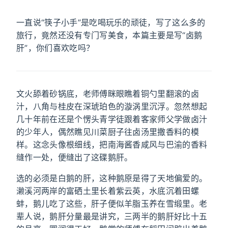
一直说“筷子小手”是吃喝玩乐的顽徒，写了这么多的
旅行，竟然还没有专门写美食，本篇主要是写“卤鹅
肝”，你们喜欢吃吗？
文火舔着砂锅底，老师傅眯眼瞧着铜勺里翻滚的卤
汁，八角与桂皮在深琥珀色的漩涡里沉浮。忽然想起
几十年前在还是个愣头青学徒跟着客家师父学做卤汁
的少年人，偶然瞧见川菜厨子往卤汤里撒香料的模
样。这念头像根细线，把南海酱香咸风与巴渝的香料
缝作一处，便缝出了这碟鹅肝。
选的必须是白鹅的肝，这种鹅原是得了天地偏爱的。
濑溪河两岸的富硒土里长着紫云英，水底沉着田螺
蚌，鹅儿吃了这些，肝子便似羊脂玉养在雪缎里。老
辈人说，鹅肝分量最是讲究，三两半的鹅肝好比十五