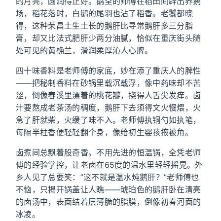
的月亮，圆润得正好。鹅堂的师傅在稻田间辟出养鹅
场，稻花落时，白鹅的尾羽也沾了稻香。老饕都晓
得，这种荣昌土生土长的鹅肝比寻常鹅肝多三分脂
膏，却又比法式肥肝少两分油腻，恰似在重庆街头随
处可见的黄桷兰，滑润柔厚沁人心脾。
四十味香料是老师傅的家底，妙在添了重庆人的脾性
——把秘制香料在砂锅里载沉载浮，像中药味却不苦
涩，倒像春溪里漂着的桃花瓣，挠得人舌尖发痒。卤
汁要熬成老茶汤的稠度，鹅肝下去须得文火慢煨，火
急了肝就柴，火缓了味不入。老师傅执铜勺如执笔，
每隔半柱香便轻轻翻个身，像给初生婴孩掖被角。
卤煮间总飘着股奇香。不用先进的恒温锅，全凭老师
傅的经验掌控，让老卤在65度的温水里轻轻摇晃。外
乡人见了总要笑：”这不就是温水炖鹅肝？”老师傅也
不恼，只揭开锅盖让人瞧——琥珀色的鹅肝卧在清亮
的卤汤中，表面结着层薄脆的脂膜，倒像初春河面的
冰凌。