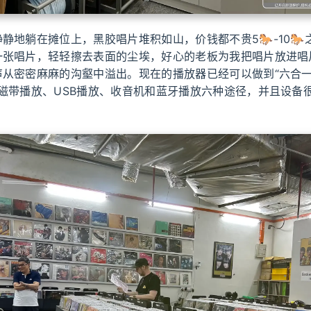
静地躺在摊位上，黑胶唱片堆积如山，价钱都不贵5🐎-10🐎
一张唱片，轻轻擦去表面的尘埃，好心的老板为我把唱片放进唱
声从密密麻麻的沟壑中溢出。现在的播放器已经可以做到“六合一
磁带播放、USB播放、收音机和蓝牙播放六种途径，并且设备
。