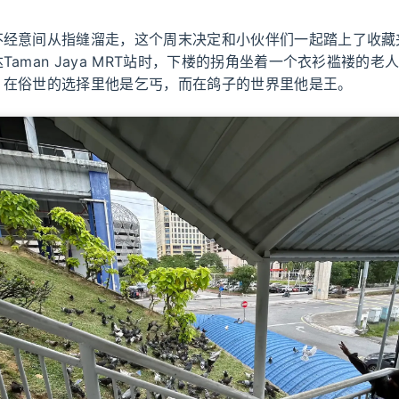
不经意间从指缝溜走，这个周末决定和小伙伴们一起踏上了收藏
Taman Jaya MRT站时，下楼的拐角坐着一个衣衫褴褛的老
，在俗世的选择里他是乞丐，而在鸽子的世界里他是王。