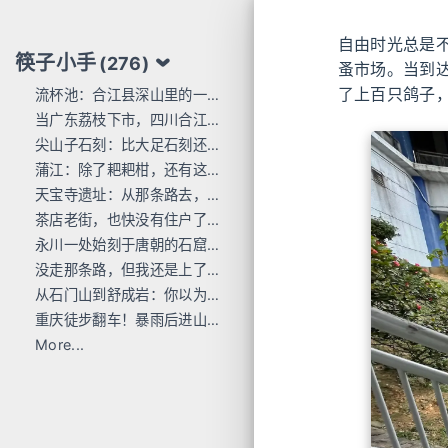
自由时光总是
筷子小手
(276)
蚤市场。当到达
了上百只鸽子
流杯池：合江县深山里的一行东洋刻痕
当广东荔枝下市，四川合江的才刚红透
尖山子石刻：比大足石刻还早300年
蒲江：除了耙耙柑，还有这么多唐宋石刻
天宝寺遗址：从那条路去，过这座桥来
茶店老街，也快没有住户了...
永川一处始刻于唐朝的石窟，人不多 值得去
没走那条路，但我还是上了巴岳山
从石门山到舒成岩：你以为去过宝顶山就是全部的大足石刻了吗？
重庆徒步翻车！暴雨后进山，差点栽在这座小山里
More...