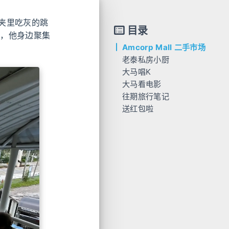
夹里吃灰的跳
目录
人，他身边聚集
Amcorp Mall 二手市场
老泰私房小厨
大马唱K
大马看电影
往期旅行笔记
送红包啦