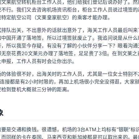
询文莱航空转机柜台工作人员，他们给我们登记后说办好了。然
说不行。我们又去咨询机场资讯柜台，柜台工作人员说过境签的
是特定航空公司（文莱皇家航空）的乘客才能办理。
试排队出关，不出意外的话就出意外了，海关工作人员最后叫来
和中国开通了落地签，所以过境签就废止了。我追问说是从什么
答，所以我至今存疑，有没有了解的小伙伴分享一下？眼看沟通
得无奈花费20文莱元办理了落地签，足足贵了3倍。在到文莱之
上申报，工作人员有时会让你出示。
场的体验很不好，出海关时的工作人员，尤其是一位女士特别不
fi连接都是有2小时时限的，再加上机场很小完全没得逛，大家
安检到登机大概就三分钟的距离。
象
要是交通和换钱。很遗憾，机场的3台ATM上均标有“银联”标
，而同样的卡在泰国、马来西亚和新加坡都是可以取出来的。最