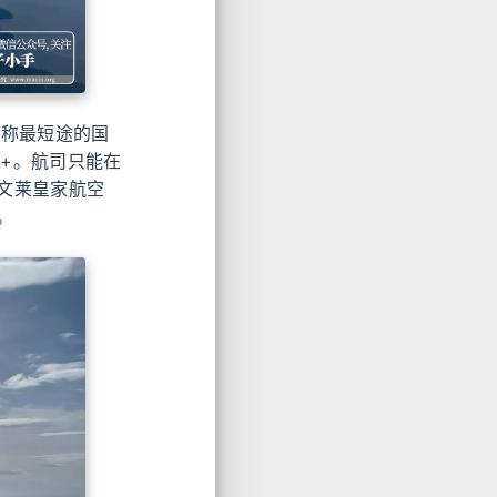
号称最短途的国
0+。航司只能在
文莱皇家航空
。