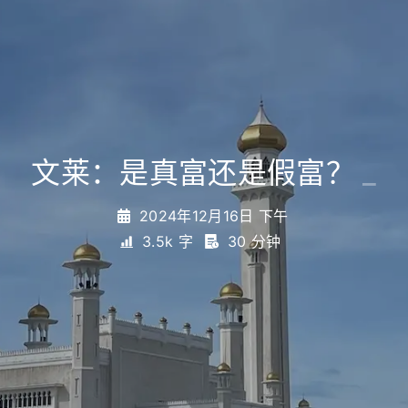
文莱：是真富还是假富？
_
2024年12月16日 下午
3.5k 字
30 分钟