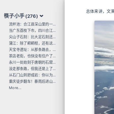
总体来讲，文
筷子小手
(276)
流杯池：合江县深山里的一行东洋刻痕
当广东荔枝下市，四川合江的才刚红透
尖山子石刻：比大足石刻还早300年
蒲江：除了耙耙柑，还有这么多唐宋石刻
天宝寺遗址：从那条路去，过这座桥来
茶店老街，也快没有住户了...
永川一处始刻于唐朝的石窟，人不多 值得去
没走那条路，但我还是上了巴岳山
从石门山到舒成岩：你以为去过宝顶山就是全部的大足石刻了吗？
重庆徒步翻车！暴雨后进山，差点栽在这座小山里
More...