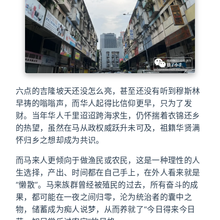
六点的吉隆坡天还没怎么亮，甚至还没有听到穆斯林
早祷的嗡嗡声，而华人起得比信仰更早，只为了发
财。当年华人千里迢迢跨海求生，仍怀揣着衣锦还乡
的热望，虽然在马从政权威跃升未可及，祖籍华贤满
怀归乡之想却成为共识。
而马来人更倾向于做渔民或农民，这是一种理性的人
生选择，产出、时间都在自己手上，在外人看来就是
“懒散”。马来族群曾经被殖民的过去，所有奋斗的成
果，都可能在一夜之间归零，沦为统治者的囊中之
物，储蓄成为痴人说梦，从而养就了“今日得来今日