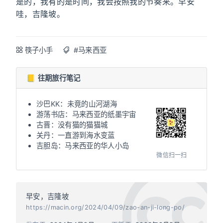
是的，我有的是时间，我会按照我的节奏来。早安
哇，吉隆坡。
筷子小手
#马来西亚
📒 往期旅行笔记
沙巴KK：未竟的山河湖海
游荡书店：马来西亚的纸墨宇宙
古晋：没有猫的猫猫城
关丹：一直游到海水变蓝
吉胆岛：马来西亚的华人小岛
微信扫一扫
早安，吉隆坡
https://macin.org/2024/04/09/zao-an-ji-long-po/