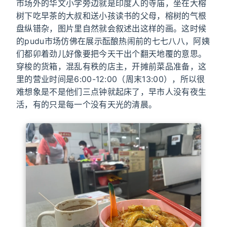
市场外的华文小学旁边就是印度人的寺庙，坐在大榕
树下吃早茶的大叔和送小孩读书的父母，榕树的气根
盘纵错杂，图片里自然就会叙述出这样的画。这时候
的pudu市场仿佛在展示酝酿热闹前的七七八八，阿姨
们都卯着劲儿好像要把今天干出个翻天地覆的意思。
穿梭的货箱，混乱有秩的店主，开摊前菜品准备，这
里的营业时间是6:00-12:00（周末13:00），所以很
难想象是不是他们三点钟就起床了，早市人没有夜生
活，有的只是每一个没有天光的清晨。