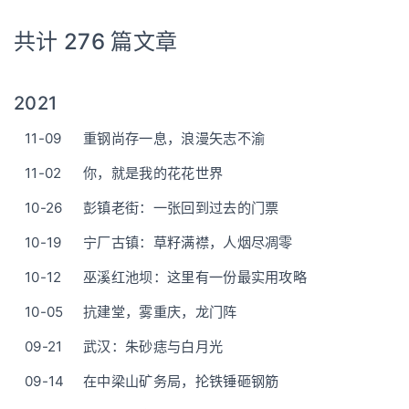
共计 276 篇文章
2021
11-09
重钢尚存一息，浪漫矢志不渝
11-02
你，就是我的花花世界
10-26
彭镇老街：一张回到过去的门票
10-19
宁厂古镇：草籽满襟，人烟尽凋零
10-12
巫溪红池坝：这里有一份最实用攻略
10-05
抗建堂，雾重庆，龙门阵
09-21
武汉：朱砂痣与白月光
09-14
在中梁山矿务局，抡铁锤砸钢筋