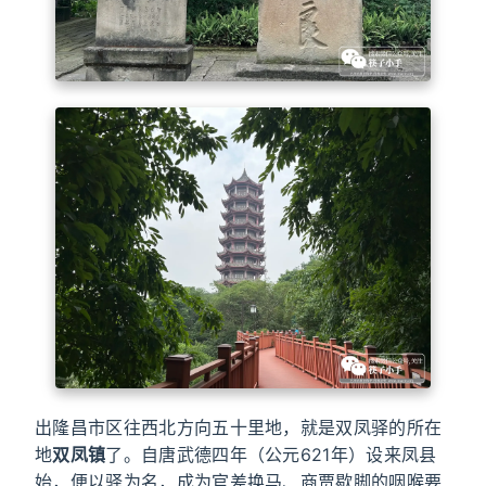
出隆昌市区往西北方向五十里地，就是双凤驿的所在
地
双凤镇
了。自唐武德四年（公元621年）设来凤县
始，便以驿为名，成为官差换马、商贾歇脚的咽喉要