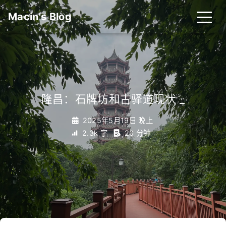
Macin's Blog
隆昌：石牌坊和古驿道现状
_
2025年5月19日 晚上
2.3k 字
20 分钟