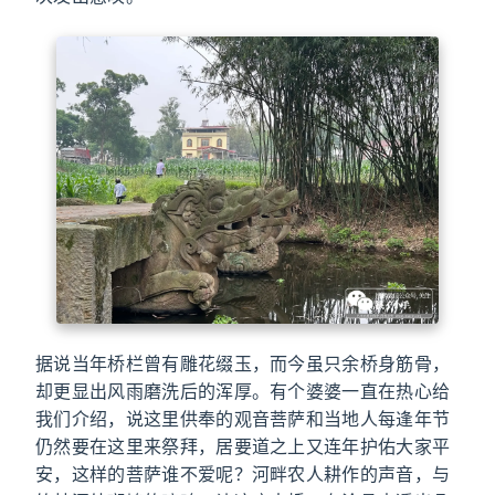
据说当年桥栏曾有雕花缀玉，而今虽只余桥身筋骨，
却更显出风雨磨洗后的浑厚。有个婆婆一直在热心给
我们介绍，说这里供奉的观音菩萨和当地人每逢年节
仍然要在这里来祭拜，居要道之上又连年护佑大家平
安，这样的菩萨谁不爱呢？河畔农人耕作的声音，与