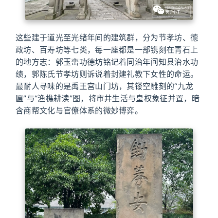
这些建于道光至光绪年间的建筑群，分为节孝坊、德
政坊、百寿坊等七类，每一座都是一部镌刻在青石上
的地方志：郭玉峦功德坊铭记着同治年间知县治水功
绩，郭陈氏节孝坊则诉说着封建礼教下女性的命运。
最耐人寻味的是禹王宫山门坊，其镂空雕刻的“九龙
匾”与“渔樵耕读”图，将市井生活与皇权象征并置，暗
含商帮文化与官僚体系的微妙博弈。