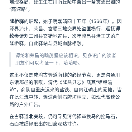
地理格局，硬生生在川南丘陵中凿出一条贯通巴蜀的
“高速路”。
隆桥驿
的崛起，始于明嘉靖四十五年（1566年）。因
驿界泸州、荣昌、富顺三地交界处盗匪横行，巡抚
谭
纶
奏请割三州县交错地置县，次年隆昌县治正式落户
隆桥驿，自此驿站与县城血脉相融。
谭纶和荣昌的喻茂坚应该相识，见多识广的读者
朋友们可以考证一下，哈哈哈。
这里不仅是成渝古驿道南线的必经节点，更是沟通川
东诸郡邑的咽喉，清代《隆昌县志》载其“绾毂渝
泸”，商队自重庆运来的盐铁、自内江输出的蔗糖，皆
在此汇流中转，驿道两侧石牌坊林立，如现代高速公
路的户外广告。
在古驿道
北关
段，仍可寻见清代驿卒换马的拴马石，
石面被缰绳磨出的凹痕深达寸许。