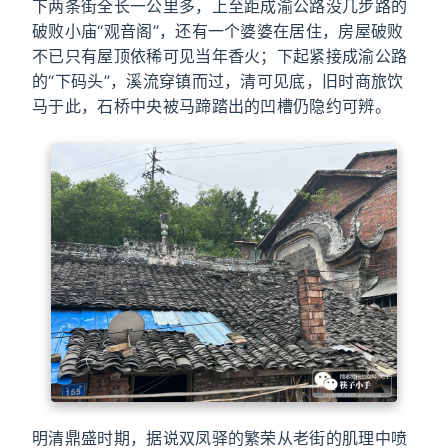
下两条街全长一公里多，上至距成渝公路没几步路的
破败小庙“观音阁”，还有一个婆婆在居住，房屋破败
不已只有屋顶依稀可见当年香火；下起紧接成渝公路
的“下码头”，溪流穿镇而过，清可见底，旧时商旅饮
马于此，石桥中央被马蹄踏出的凹槽仍隐约可辨。
明清鼎盛时期，据说双凤驿的繁荣从老街的肌理中喷