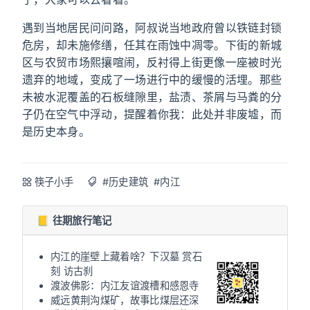
遇到当地居民问问路，阿叔说当地政府曾以铁链封锁
危房，却未施修缮，任其在雨蚀中凋零。下街的新城
区与农贸市场熙攘喧闹，反衬得上街更像一座被时光
遗弃的地域，变成了一场进行中的缓慢的活埋。那些
未被水泥覆盖的石板缝隙里，盐渍、茶屑与马粪的分
子仍在空气中浮动，提醒着你我：此处并非废墟，而
是历史本身。
筷子小手
#历史建筑
#内江
📒 往期旅行笔记
内江的崖壁上藏着啥？下汉墓 赏石
刻 访古刹
渡波佛影：内江友谊渡槽和感恩寺
威远黄荆沟煤矿，故事比煤层还深