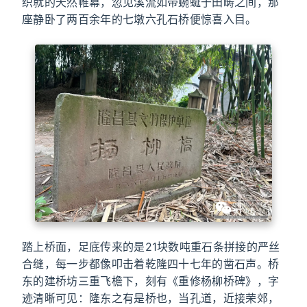
织就的天然帷幕，忽见溪流如带蜿蜒于田畴之间，那
座静卧了两百余年的七墩六孔石桥便惊喜入目。
踏上桥面，足底传来的是21块数吨重石条拼接的严丝
合缝，每一步都像叩击着乾隆四十七年的凿石声。桥
东的建桥坊三重飞檐下，刻有《重修杨柳桥碑》，字
迹清晰可见：隆东之有是桥也，当孔道，近接荣郊，