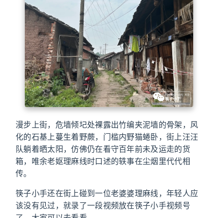
漫步上街，危墙倾圮处裸露出竹编夹泥墙的骨架，风
化的石基上蔓生着野蕨，门槛内野猫蜷卧，街上汪汪
队躺着晒太阳，仿佛仍在看守百年前未及运走的货
箱，唯余老妪理麻线时口述的轶事在尘烟里代代相
传。
筷子小手还在街上碰到一位老婆婆理麻线，年轻人应
该没有见过，就录了一段视频放在筷子小手视频号
了，大家可以去看看。