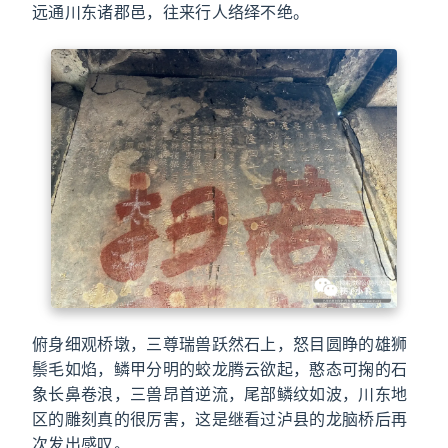
远通川东诸郡邑，往来行人络绎不绝。
俯身细观桥墩，三尊瑞兽跃然石上，怒目圆睁的雄狮
鬃毛如焰，鳞甲分明的蛟龙腾云欲起，憨态可掬的石
象长鼻卷浪，三兽昂首逆流，尾部鳞纹如波，川东地
区的雕刻真的很厉害，这是继看过泸县的龙脑桥后再
次发出感叹。