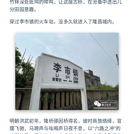
竹林深处斑鸠的啼鸣，让这座古桥，在沧桑中透出几
分田园意趣。
穿过李市镇的火车站，没多久就进入了隆昌城内。
明朝洪武初年，隆桥驿因桥得名，彼时商旅络绎，官
牒飞驰，马蹄声与吆喝声日夜不息，以“六路之冲”的