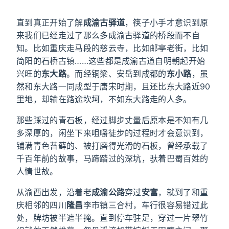
直到真正开始了解
成渝古驿道
，筷子小手才意识到原
来我们已经走过了那么多成渝古驿道的桥段而不自
知。比如重庆走马段的慈云寺，比如邮亭老街，比如
简阳的石桥古镇……这些都是成渝古道自明朝起开始
兴旺的
东大路
。而经铜梁、安岳到成都的
东小路
，虽
然和东大路一同成型于唐宋时期，且还比东大路近90
里地，却输在路途坎坷，不如东大路走的人多。
那些踩过的青石板，经过脚步丈量后原本是不知有几
多深厚的，闲坐下来咀嚼徒步的过程时才会意识到，
铺满青色苔藓的、被打磨得光滑的石板，曾经承载了
千百年前的故事，马蹄踏过的深坑，驮着巴蜀百姓的
人情世故。
从渝西出发，沿着老
成渝公路
穿过
安富
，就到了和重
庆相邻的四川
隆昌
李市镇三合村，车行很容易错过此
处，牌坊被半遮半掩。直到停车驻足，穿过一片翠竹