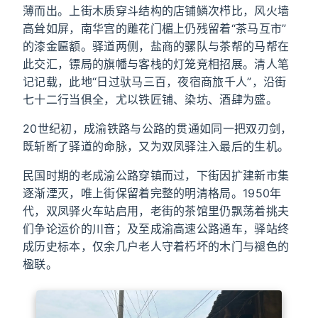
薄而出。上街木质穿斗结构的店铺鳞次栉比，风火墙
高耸如屏，南华宫的雕花门楣上仍残留着“茶马互市”
的漆金匾额。驿道两侧，盐商的骡队与茶帮的马帮在
此交汇，镖局的旗幡与客栈的灯笼竞相招展。清人笔
记记载，此地“日过驮马三百，夜宿商旅千人”，沿街
七十二行当俱全，尤以铁匠铺、染坊、酒肆为盛。
20世纪初，成渝铁路与公路的贯通如同一把双刃剑，
既斩断了驿道的命脉，又为双凤驿注入最后的生机。
民国时期的老成渝公路穿镇而过，下街因扩建新市集
逐渐湮灭，唯上街保留着完整的明清格局。1950年
代，双凤驿火车站启用，老街的茶馆里仍飘荡着挑夫
们争论运价的川音；及至成渝高速公路通车，驿站终
成历史标本，仅余几户老人守着朽坏的木门与褪色的
楹联。