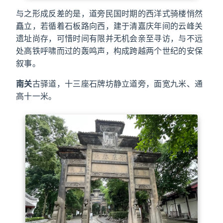
与之形成反差的是，道旁民国时期的西洋式骑楼悄然
矗立，若循着石板路向西，建于清嘉庆年间的云峰关
遗址尚存，可惜时间有限并无机会亲至寻访，与不远
处高铁呼啸而过的轰鸣声，构成跨越两个世纪的安保
叙事。
南关
古驿道，十三座石牌坊静立道旁，面宽九米、通
高十一米。