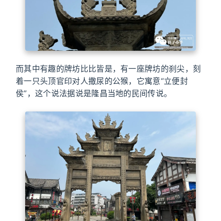
而其中有趣的牌坊比比皆是，有一座牌坊的刹尖，刻
着一只头顶官印对人撒尿的公猴，它寓意“立便封
侯”，这个说法据说是隆昌当地的民间传说。