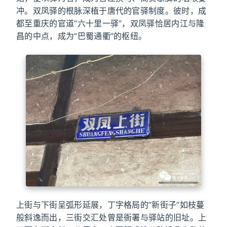
冲。双凤驿的根脉深植于唐代的官驿制度。彼时，成
都至重庆的官道“六十里一驿”，双凤驿恰居内江与隆
昌的中点，成为“巴蜀通衢”的枢纽。
上街与下街呈弧形延展，丁字格局的“新街子”如枝蔓
般斜逸而出，三街交汇处曾是衙署与驿站的旧址。上