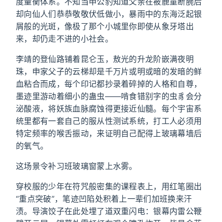
度量衡体系。不知当申公豹知道父亲在被鹿童断腕后
却向仙人们恭恭敬敬伏低做小，暴雨中的东海泛起银
屑般的光斑，像极了那个小城里你即使从象牙塔出
来，却仍走不进的小社会。
李靖的登仙路铺着昆仑玉，敖光的升龙阶嵌满夜明
珠，申家父子的云梯却是千万片或明或暗的发暗的鲜
血粘合而成，每个印记都抄录着碎掉的人格和自尊，
墨迹里游动着细小的蛊虫——啃食错别字的虫豸会分
泌酸液，将妖族血脉腐蚀得更接近仙髓。每个宇宙系
统里都有一套自己的服从性测试系统，打工人必须用
特定频率的喉舌振动，来证明自己配得上玻璃幕墙后
的氧气。
这场景令补习班玻璃窗蒙上水雾。
穿校服的少年在符咒般密集的课程表上，用红笔圈出
“重点突破”，笔迹凹陷处积着上一辈们加班换来汗
渍。导演饺子在此处埋了道双重闪电：银幕内雷公鞭