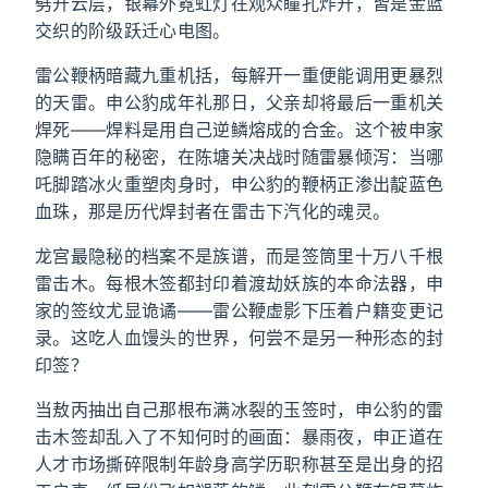
劈开云层，银幕外霓虹灯在观众瞳孔炸开，皆是金蓝
交织的阶级跃迁心电图。
雷公鞭柄暗藏九重机括，每解开一重便能调用更暴烈
的天雷。申公豹成年礼那日，父亲却将最后一重机关
焊死——焊料是用自己逆鳞熔成的合金。这个被申家
隐瞒百年的秘密，在陈塘关决战时随雷暴倾泻：当哪
吒脚踏冰火重塑肉身时，申公豹的鞭柄正渗出靛蓝色
血珠，那是历代焊封者在雷击下汽化的魂灵。
龙宫最隐秘的档案不是族谱，而是签筒里十万八千根
雷击木。每根木签都封印着渡劫妖族的本命法器，申
家的签纹尤显诡谲——雷公鞭虚影下压着户籍变更记
录。这吃人血馒头的世界，何尝不是另一种形态的封
印签？
当敖丙抽出自己那根布满冰裂的玉签时，申公豹的雷
击木签却乱入了不知何时的画面：暴雨夜，申正道在
人才市场撕碎限制年龄身高学历职称甚至是出身的招