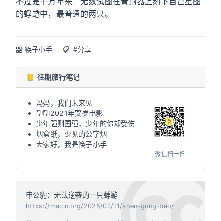
不过是千万年来，无数试图在青铜器上刻下自己星图
的蜉蝣中，最普通的两只。
筷子小手
#分享
📒 往期旅行笔记
妈妈，我们未来见
聊聊2021年贺岁电影
少年强则国强，少年的你却受伤
烟盒纸，少见的公字烟
大家好，我是筷子小手
微信扫一扫
申公豹：无法逆袭的一只蜉蝣
https://macin.org/2025/03/11/shen-gong-bao/