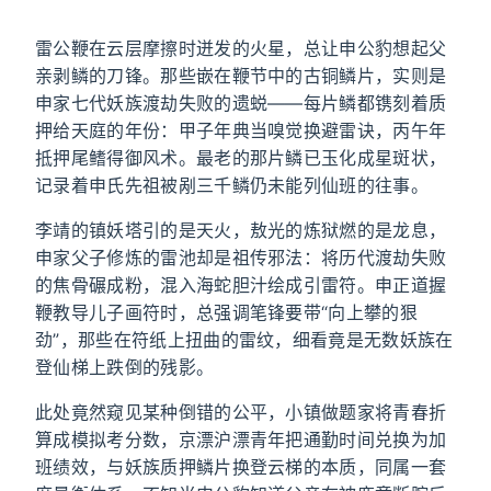
雷公鞭在云层摩擦时迸发的火星，总让申公豹想起父
亲剥鳞的刀锋。那些嵌在鞭节中的古铜鳞片，实则是
申家七代妖族渡劫失败的遗蜕——每片鳞都镌刻着质
押给天庭的年份：甲子年典当嗅觉换避雷诀，丙午年
抵押尾鳍得御风术。最老的那片鳞已玉化成星斑状，
记录着申氏先祖被剐三千鳞仍未能列仙班的往事。
李靖的镇妖塔引的是天火，敖光的炼狱燃的是龙息，
申家父子修炼的雷池却是祖传邪法：将历代渡劫失败
的焦骨碾成粉，混入海蛇胆汁绘成引雷符。申正道握
鞭教导儿子画符时，总强调笔锋要带“向上攀的狠
劲”，那些在符纸上扭曲的雷纹，细看竟是无数妖族在
登仙梯上跌倒的残影。
此处竟然窥见某种倒错的公平，小镇做题家将青春折
算成模拟考分数，京漂沪漂青年把通勤时间兑换为加
班绩效，与妖族质押鳞片换登云梯的本质，同属一套