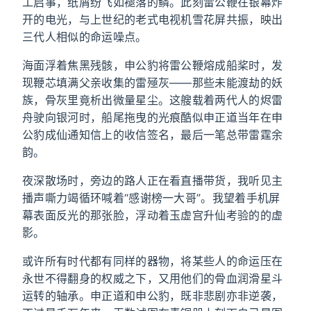
工启事，纸屑纷飞如褪落的鳞。此刻雷公鞭在银幕炸
开的电光，与上世纪的老式电视机雪花屏共振，映出
三代人相似的命运噪点。
海面浮着焦黑残骸，申公豹将雷公鞭熔成船桨时，发
现鞭芯填满父亲收集的雷殛灰——那些未能渡劫的妖
族，骨灰里竟析出微量星尘。这艘载着两代人的烬雷
舟驶向银河时，船尾拖曳的光痕酷似申正道当年在申
公豹成仙通知信上的收信签名，最后一笔总带雷霆余
韵。
夜深散场时，旁边的路人正在看直播带货，我听见主
播声嘶力竭循环喊着“感谢榜一大哥”。我望着手机屏
幕表面反光的那张脸，浮动着玉虚宫升仙考验的的虚
影。
或许所有时代都有同样的器物，将某些人的命运压在
永世不得翻身的权威之下，又用他们的骨血润滑星斗
运转的轴承。申正道和申公豹，既非悲剧亦非逆袭，