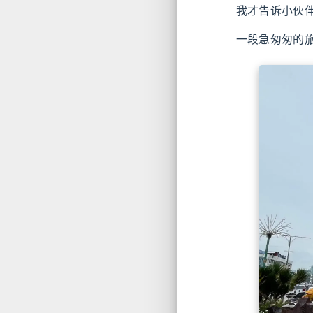
我才告诉小伙
一段急匆匆的