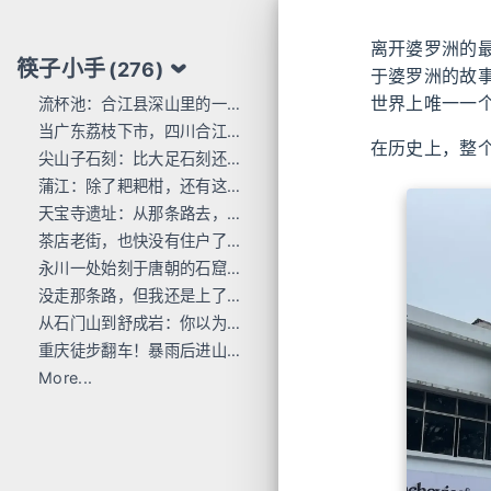
离开婆罗洲的
筷子小手
(276)
于婆罗洲的故
世界上唯一一
流杯池：合江县深山里的一行东洋刻痕
当广东荔枝下市，四川合江的才刚红透
在历史上，整
尖山子石刻：比大足石刻还早300年
蒲江：除了耙耙柑，还有这么多唐宋石刻
天宝寺遗址：从那条路去，过这座桥来
茶店老街，也快没有住户了...
永川一处始刻于唐朝的石窟，人不多 值得去
没走那条路，但我还是上了巴岳山
从石门山到舒成岩：你以为去过宝顶山就是全部的大足石刻了吗？
重庆徒步翻车！暴雨后进山，差点栽在这座小山里
More...