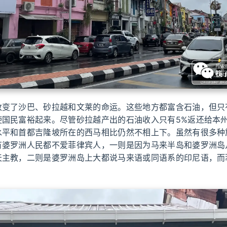
改变了沙巴、砂拉越和文莱的命运。这些地方都富含石油，但只
使国民富裕起来。尽管砂拉越产出的石油收入只有5%返还给本
水平和首都吉隆坡所在的西马相比仍然不相上下。虽然有很多种
有婆罗洲人民都不爱菲律宾人，一则是因为马来半岛和婆罗洲岛
天主教，二则是婆罗洲岛上大都说马来语或同语系的印尼语，而