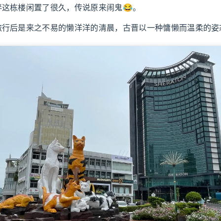
伴这栋楼闲置了很久，传说原来闹鬼😂。
旅行后是来之不易的懒洋洋的清晨，古晋以一种慵懒而温柔的姿