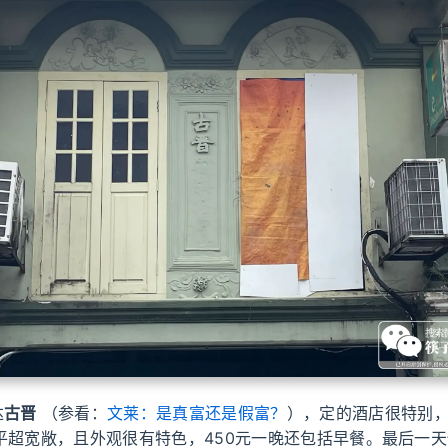
达
古晋
（参看：
文莱：是真富还是假富？
），定的酒店很特别
平超宽敞，且外观很有特色，450元一晚还包括早餐。最后一