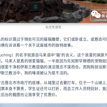
标志性建筑
名的标识莫过于随处可见的猫猫雕塑，它们或卧或立，或憨态可
仿佛在诉说着一个关于这座城市的独特故事。
uching）的名字就源自马来语中”猫”的含义，这个浪漫的渊
彩。马来人是真的很爱猫猫，一半是因为先知默罕穆德的宠物就
猫很爱干净和伊斯兰教提倡的清洁理念不谋而合。而狗狗就没那
伊斯兰教法中，狗的唾液被认为是不洁的。
于古晋北市市政厅的底楼，从城里过去要打车，位于一个山坡上
门票本身不算贵，学生证还可以打折，而且工作人员特别好，我
生后台的截图也让我享受了优惠价。