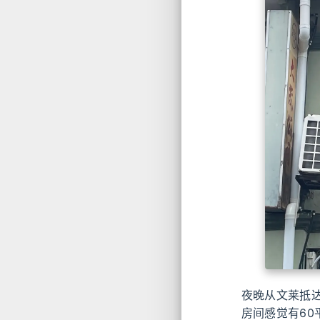
夜晚从文莱抵
房间感觉有60