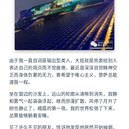
由于我一直自诩是输出型类人，大抵就是热衷给别人
表达自己的观点而不觉疲倦，最近是深深自觉精神空
乏而身体负累的无力，寄希望于唯心主义，菩萨总能
渡我一程。
坐在窗边的沙发上，远山的轮廓从清晰到消失，寂静
和雾气一起袅袅浮起，继而弥漫扩散，风停了月升了
树也静止了，峨眉的第一夜，我的世界松弛了下来，
总算能够躺着安睡。
见了许久不见的朋友，惊讶地发现他居然开始抽烟，