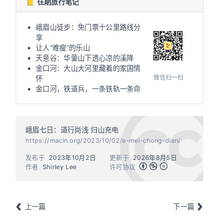
📒 往期旅行笔记
峨眉山徒步：免门票十公里路线分
享
让人“难瘦”的乐山
天意谷：华蓥山下透心凉的溪降
金口河：大山大河里藏着的家国情
微信扫一扫
怀
金口河，铁道兵，一条铁轨一条命
峨眉七日：道行尚浅 归山充电
https://macin.org/2023/10/02/e-mei-chong-dian/
发布于
2023年10月2日
更新于
2026年8月5日
作者
Shirley Lee
许可协议
上一篇
下一篇