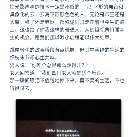
控光影声响的技术一定是不俗的，“卍”字形的舞台和
具象化的云，云海下形形色色的人，无论是帝王还是
太监，稚子还是老妪，都殊途同归走在前世今生的路
上。这也给了你我这样的普通人，从佛祖视角俯瞰众
生的机会，愿我们虽以渺小启程能以伟大结束。
跳崖轻生的故事桥段有点尴尬，但其中演绎的生活的
细枝末节却心生共鸣。
男人说：“你咋个总是那么想得开？”
女人回答道：“我们四川女人就是恁个乐观。”
那一瞬间眼泪不值钱地掉下来，再不易的生活，不也
得挺过去。