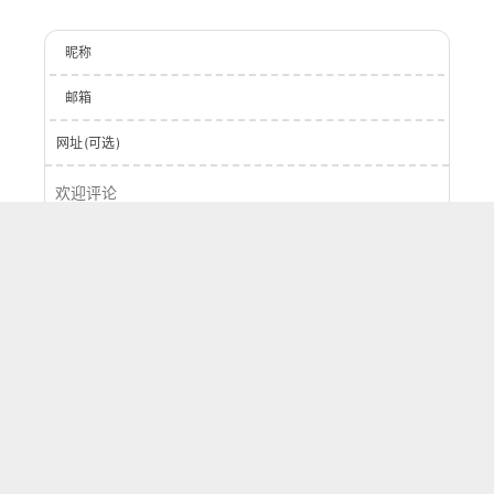
昵称
邮箱
网址(可选)
登录
提交
0
字
评论
按正序
按倒序
按热度