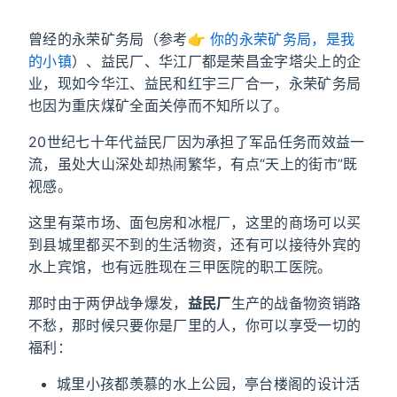
曾经的永荣矿务局（参考👉
你的永荣矿务局，是我
的小镇
）、益民厂、华江厂都是荣昌金字塔尖上的企
业，现如今华江、益民和红宇三厂合一，永荣矿务局
也因为重庆煤矿全面关停而不知所以了。
20世纪七十年代益民厂因为承担了军品任务而效益一
流，虽处大山深处却热闹繁华，有点“天上的街市”既
视感。
这里有菜市场、面包房和冰棍厂，这里的商场可以买
到县城里都买不到的生活物资，还有可以接待外宾的
水上宾馆，也有远胜现在三甲医院的职工医院。
那时由于两伊战争爆发，
益民厂
生产的战备物资销路
不愁，那时候只要你是厂里的人，你可以享受一切的
福利：
城里小孩都羡慕的水上公园，亭台楼阁的设计活