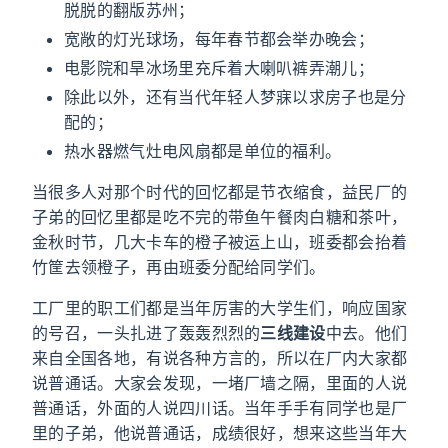
脱脱的翻版苏州；
宽敞的灯光球场，每年春节都会举办晚会；
电影院和旱冰场里充斥着大喇叭裤弄潮儿；
除此以外，还有当代年轻人梦寐以求房子也是分
配的；
热水器燃气灶电风扇都是单位的福利。
当很多人对那个时代的回忆都是节衣缩食，益民厂的
子弟的回忆里都是吃不完的带鱼午餐肉白糖和茶叶，
金秋时节，几大卡车的橙子被运上山，班委都会抬着
竹筐去领橙子，再由班委分配给同学们。
工厂里的职工们都是当年厉害的大学生们，响应国家
的号召，一头扎进了轰轰烈烈的
三线建设
中去。他们
来自全国各地，有说各种方言的，所以在厂内大家都
说普通话。大家会发现，一堵厂墙之隔，里面的人说
普通话，外面的人说四川话。当年手手有同学也是厂
里的子弟，他说普通话，成绩很好，想来这些当年大