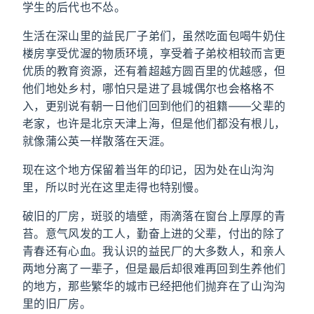
学生的后代也不怂。
生活在深山里的益民厂子弟们，虽然吃面包喝牛奶住
楼房享受优渥的物质环境，享受着子弟校相较而言更
优质的教育资源，还有着超越方圆百里的优越感，但
他们地处乡村，哪怕只是进了县城偶尔也会格格不
入，更别说有朝一日他们回到他们的祖籍——父辈的
老家，也许是北京天津上海，但是他们都没有根儿，
就像蒲公英一样散落在天涯。
现在这个地方保留着当年的印记，因为处在山沟沟
里，所以时光在这里走得也特别慢。
破旧的厂房，斑驳的墙壁，雨滴落在窗台上厚厚的青
苔。意气风发的工人，勤奋上进的父辈，付出的除了
青春还有心血。我认识的益民厂的大多数人，和亲人
两地分离了一辈子，但是最后却很难再回到生养他们
的地方，那些繁华的城市已经把他们抛弃在了山沟沟
里的旧厂房。