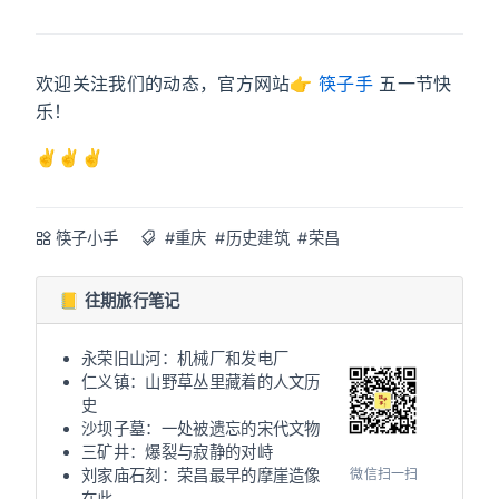
欢迎关注我们的动态，官方网站👉
筷子手
五一节快
乐！
✌✌✌
筷子小手
#重庆
#历史建筑
#荣昌
📒 往期旅行笔记
永荣旧山河：机械厂和发电厂
仁义镇：山野草丛里藏着的人文历
史
沙坝子墓：一处被遗忘的宋代文物
三矿井：爆裂与寂静的对峙
微信扫一扫
刘家庙石刻：荣昌最早的摩崖造像
在此