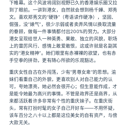
下帷幕。这个风波将阔别视野已久的香港娱乐圈又拉
到了眼前。一讲到港女，自然就会想到杨千嬅、郑秀
文。喜欢郑秀文的“硬铮”（粤语读作硬净），坚固、
倔强，没“婊气”，很少示弱或者卖弄风情以换取流量
的眷顾，做每一件事情都付出200%的努力。大部分
港女呈现给世人一种英勇、果敢、独立的风貌，职场
上的雷厉风行、感情上敢爱敢恨，这或许就是名副其
实的“港女精神”。她们眼里有赤裸裸的欲望，也有赤
手空拳的拼劲，更有随心所欲的乐观豁达。
重庆女性自古在外闯荡，少有“男尊女卑”的思想。渝
妹们看重自己的外貌，更喜欢别人对自己能力的认
可，夸她漂亮，她必然会很开心；但生意能作成，才
是能令她最为高兴的事情。不管是政界还是商界，从
来都活跃着许多非常有个性的重庆妹子。在重庆街
头，常有打扮时髦的女子自己开好车——不用怀疑，
该车百分之八十以上都是这位美女的自有资产，与傍
大款无关。