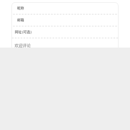
昵称
邮箱
网址(可选)
登录
提交
0
字
评论
按正序
按倒序
按热度
刷新