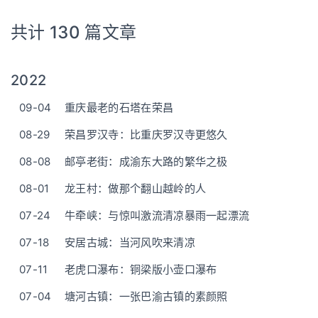
共计 130 篇文章
2022
09-04
重庆最老的石塔在荣昌
08-29
荣昌罗汉寺：比重庆罗汉寺更悠久
08-08
邮亭老街：成渝东大路的繁华之极
08-01
龙王村：做那个翻山越岭的人
07-24
牛牵峡：与惊叫激流清凉暴雨一起漂流
07-18
安居古城：当河风吹来清凉
07-11
老虎口瀑布：铜梁版小壶口瀑布
07-04
塘河古镇：一张巴渝古镇的素颜照