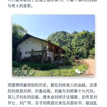
与老人的身影。
而狸狮坝最特别的历史，都在刘姓族人的血脉。这里
的刘姓是刘邦、刘备后裔。刘备为刘邦第十九代孙，
其儿子刘永的后裔，唐末由刘祥迁往福建，后传至刘
开七、刘广传，次子刘燕辰元末任兵部尚书，避战乱