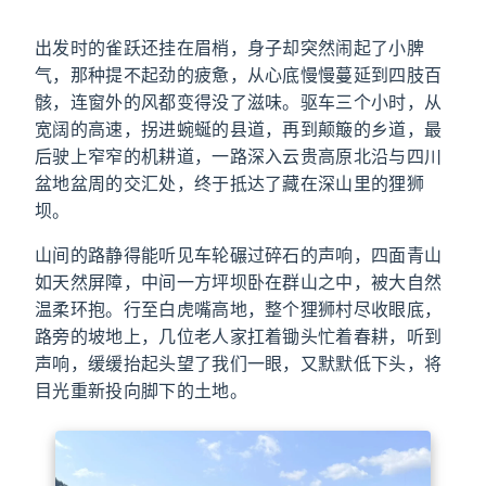
出发时的雀跃还挂在眉梢，身子却突然闹起了小脾
气，那种提不起劲的疲惫，从心底慢慢蔓延到四肢百
骸，连窗外的风都变得没了滋味。驱车三个小时，从
宽阔的高速，拐进蜿蜒的县道，再到颠簸的乡道，最
后驶上窄窄的机耕道，一路深入云贵高原北沿与四川
盆地盆周的交汇处，终于抵达了藏在深山里的狸狮
坝。
山间的路静得能听见车轮碾过碎石的声响，四面青山
如天然屏障，中间一方坪坝卧在群山之中，被大自然
温柔环抱。行至白虎嘴高地，整个狸狮村尽收眼底，
路旁的坡地上，几位老人家扛着锄头忙着春耕，听到
声响，缓缓抬起头望了我们一眼，又默默低下头，将
目光重新投向脚下的土地。