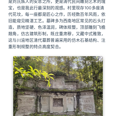
是刘氏族人的安息之所，更是清代民间雕刻艺术的瑰
宝，也是我此行最深刻的观感。村里现存100多座清
代花坟，每一座都是匠心之作，历经数百年风雨，依
旧能窥见精湛工艺。墓碑多为西南地区常见的石头打
造，质地坚硬、色泽温润，碑体规整，顶部雕刻飞檐
翘角，仿古建筑形制，既庄重肃穆，又藏中式雅致，
这与川渝地区清代墓葬普遍采用的仿木石基结构、注
重形制规整的特点高度契合。