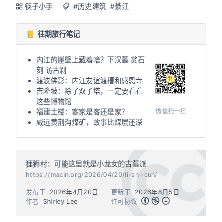
筷子小手
#历史建筑
#綦江
📒 往期旅行笔记
内江的崖壁上藏着啥？下汉墓 赏石
刻 访古刹
渡波佛影：内江友谊渡槽和感恩寺
吉隆坡：除了双子塔，一定要看看
这些博物馆
微信扫一扫
福建土楼：客家是客还是家？
威远黄荆沟煤矿，故事比煤层还深
狸狮村：可能这里就是小龙女的古墓派
https://macin.org/2026/04/20/li-shi-cun/
发布于
2026年4月20日
更新于
2026年8月5日
作者
Shirley Lee
许可协议