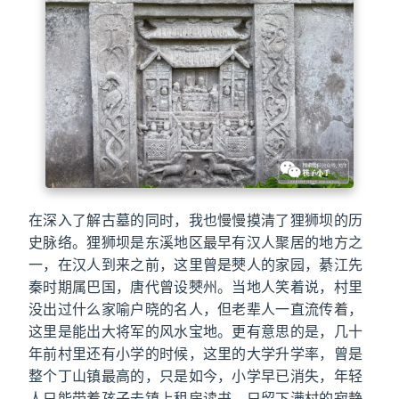
在深入了解古墓的同时，我也慢慢摸清了狸狮坝的历
史脉络。狸狮坝是东溪地区最早有汉人聚居的地方之
一，在汉人到来之前，这里曾是僰人的家园，綦江先
秦时期属巴国，唐代曾设僰州。当地人笑着说，村里
没出过什么家喻户晓的名人，但老辈人一直流传着，
这里是能出大将军的风水宝地。更有意思的是，几十
年前村里还有小学的时候，这里的大学升学率，曾是
整个丁山镇最高的，只是如今，小学早已消失，年轻
人只能带着孩子去镇上租房读书，只留下满村的寂静