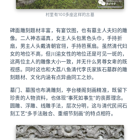
村里有100多座这样的古墓
碑面雕刻题材丰富，有宴饮图，也有墓主人夫妇的雕
像。二人神态逼真，女主人头包黑色头巾，手持折
扇，男主人头戴清朝官翎，手持芭蕉扇。虽然清代妇
女的地位不高，但川渝女性的地位还是可见一斑的，
这两位主人的雕像大小一致，并无什么男尊女卑的既
视感。同时这也和大荔八鱼清代李氏家族石墓群的雕
刻题材、文化内涵有点异曲同工之妙。
墓门、墓围也布满雕刻，亭台楼阁刻画精准，既留下
珍贵的人物资料，也体现“事死如事生”的丧葬理念。
圆雕、浮雕、线雕手法，层次分明，这与清代民间石
刻工艺“多手法融合、重细节刻画”的特点相符。