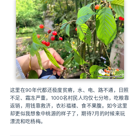
这里在90年代都还极度贫瘠，水、电、路不通，日照
不足、霜冻严重，1000名村民人均仅七分地，吃粮靠
返销，用钱靠救济，衣衫褴褛、食不果腹。如今这里
却更似我想象中桃源的样子了，期待7月的时候来玩
漂流和吃杨梅。