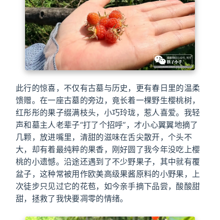
此行的惊喜，不仅有古墓与历史，更有春日里的温柔
馈赠。在一座古墓的旁边，竟长着一棵野生樱桃树，
红彤彤的果子缀满枝头，小巧玲珑，惹人喜爱。我轻
声和墓主人老辈子“打了个招呼”，才小心翼翼地摘了
几颗，放进嘴里，清甜的滋味在舌尖散开，个头不
大，却有着最纯粹的果香，刚好圆了我今年没吃上樱
桃的小遗憾。沿途还遇到了不少野果子，其中就有覆
盆子，这种常被用作欧美高级果酱原料的小野果，上
次徒步只见过它的花苞，如今亲手摘下品尝，酸酸甜
甜，拯救了我快要凋零的情绪。