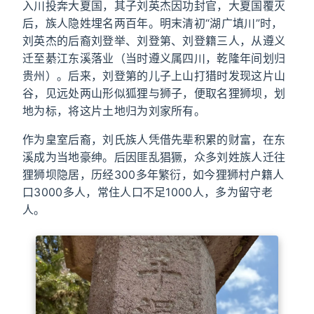
入川投奔大夏国，其子刘英杰因功封官，大夏国覆灭
后，族人隐姓埋名两百年。明末清初“湖广填川”时，
刘英杰的后裔刘登举、刘登第、刘登籍三人，从遵义
迁至綦江东溪落业（当时遵义属四川，乾隆年间划归
贵州）。后来，刘登第的儿子上山打猎时发现这片山
谷，见远处两山形似狐狸与狮子，便取名狸狮坝，划
地为标，将这片土地归为刘家所有。
作为皇室后裔，刘氏族人凭借先辈积累的财富，在东
溪成为当地豪绅。后因匪乱猖獗，众多刘姓族人迁往
狸狮坝隐居，历经300多年繁衍，如今狸狮村户籍人
口3000多人，常住人口不足1000人，多为留守老
人。