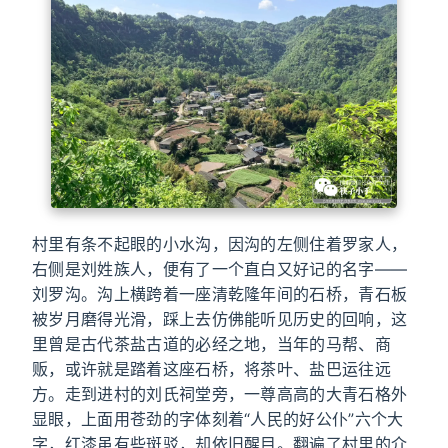
村里有条不起眼的小水沟，因沟的左侧住着罗家人，
右侧是刘姓族人，便有了一个直白又好记的名字——
刘罗沟。沟上横跨着一座清乾隆年间的石桥，青石板
被岁月磨得光滑，踩上去仿佛能听见历史的回响，这
里曾是古代茶盐古道的必经之地，当年的马帮、商
贩，或许就是踏着这座石桥，将茶叶、盐巴运往远
方。走到进村的刘氏祠堂旁，一尊高高的大青石格外
显眼，上面用苍劲的字体刻着“人民的好公仆”六个大
字，红漆虽有些斑驳，却依旧醒目。翻遍了村里的介