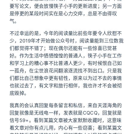
要写论文，便会放慢筷子小手的更新进度；另一方面
是停更的某段时间实在是心力交瘁，总是不由得叹
气。
不过幸运的是，今年的阅读量比前些年要令人欣慰不
少，2019年才开始做公众号时，阅读量能到三位数我
们都觉得不错了；现在偶尔还能有一些惊喜已觉甚
好。作为生活中恓恓惶惶的普通人，筷子小手在工作
和学习上的糟心事不比普通人更少，有时候恨自己如
一孤舟，在尘世浪花间翻滚逐流找不到出口。只是我
们都比自己想象中更有韧性，原来以为过不去的事情
也就过去了，有文字和旅行相伴，我也许才不会被彻
底毁掉。
我真的会认真回复每条留言和私信，来自天涯海角的
回复就像是无线电一样，发表就是CQCQ，回复就是
信号59+。看到某篇文章被大家默默收藏时，这意味
着文章对你有点儿用，内心有一些窃喜；看到某篇文