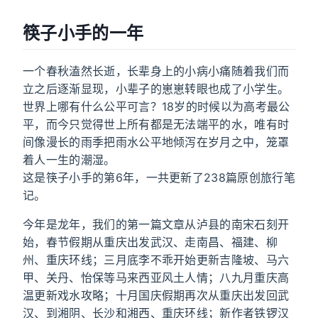
筷子小手的一年
一个春秋溘然长逝，长辈身上的小病小痛随着我们而
立之后逐渐显现，小辈子的崽崽转眼也成了小学生。
世界上哪有什么公平可言？18岁的时候以为高考最公
平，而今只觉得世上所有都是无法端平的水，唯有时
间像漫长的雨季把雨水公平地倾泻在岁月之中，笼罩
着人一生的潮湿。
这是筷子小手的第6年，一共更新了238篇原创旅行笔
记。
今年是龙年，我们的第一篇文章从泸县的南宋石刻开
始，春节假期从重庆出发武汉、走南昌、福建、柳
州、重庆环线；三月底李不乖开始更新吉隆坡、马六
甲、关丹、怡保等马来西亚风土人情；八九月重庆高
温更新戏水攻略；十月国庆假期再次从重庆出发回武
汉、到湘阴、长沙和湘西、重庆环线；新作者铁锣汉