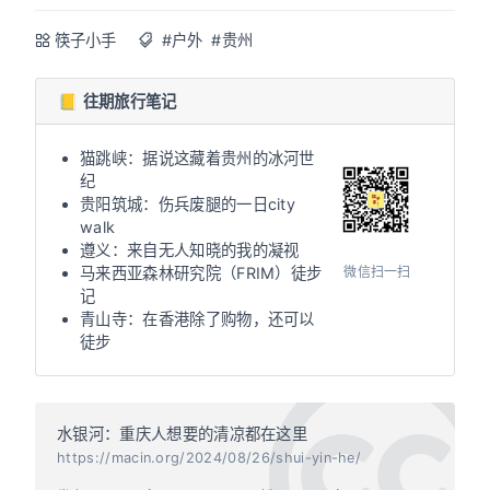
筷子小手
#户外
#贵州
📒 往期旅行笔记
猫跳峡：据说这藏着贵州的冰河世
纪
贵阳筑城：伤兵废腿的一日city
walk
遵义：来自无人知晓的我的凝视
微信扫一扫
马来西亚森林研究院（FRIM）徒步
记
青山寺：在香港除了购物，还可以
徒步
水银河：重庆人想要的清凉都在这里
https://macin.org/2024/08/26/shui-yin-he/