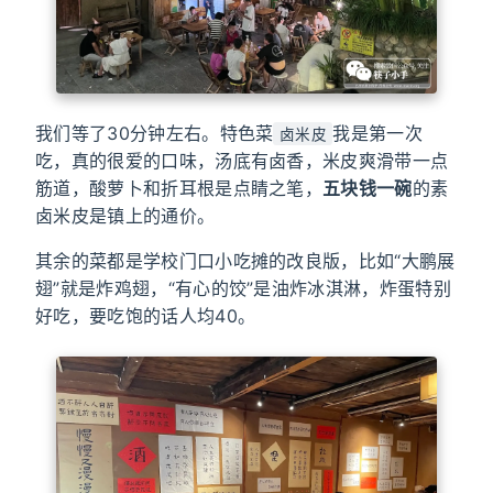
我们等了30分钟左右。特色菜
我是第一次
卤米皮
吃，真的很爱的口味，汤底有卤香，米皮爽滑带一点
筋道，酸萝卜和折耳根是点睛之笔，
五块钱一碗
的素
卤米皮是镇上的通价。
其余的菜都是学校门口小吃摊的改良版，比如“大鹏展
翅”就是炸鸡翅，“有心的饺”是油炸冰淇淋，炸蛋特别
好吃，要吃饱的话人均40。