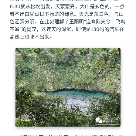
6:30就从松坎出发，天蒙蒙亮，大山是玄色的，一点
看不出白昼烈日下葱茏的绿意。天光是灰白色，与山
色泾渭分明，在此刻理解了王阳明“连峰际天兮，飞鸟
不通”的慨叹，这连天的深沉，即使是130码的汽车在
高速上也驶不出来。