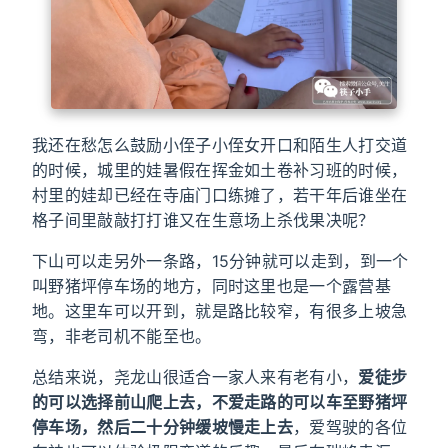
我还在愁怎么鼓励小侄子小侄女开口和陌生人打交道
的时候，城里的娃暑假在挥金如土卷补习班的时候，
村里的娃却已经在寺庙门口练摊了，若干年后谁坐在
格子间里敲敲打打谁又在生意场上杀伐果决呢？
下山可以走另外一条路，15分钟就可以走到，到一个
叫野猪坪停车场的地方，同时这里也是一个露营基
地。这里车可以开到，就是路比较窄，有很多上坡急
弯，非老司机不能至也。
总结来说，尧龙山很适合一家人来有老有小，
爱徒步
的可以选择前山爬上去，不爱走路的可以车至野猪坪
停车场，然后二十分钟缓坡慢走上去
，爱驾驶的各位