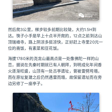
然后爬3公里，梯步较多前期比较陡，大约1.5H到
达。筷子小手是早上十点半开爬的，12点之前到达山
顶瑞峰寺，路上阴凉多挺凉快，正好赶上寺里20元一
位的斋饭，有素菜和豆花饭。
海拔1780米的尧龙山最高点是一处像佛陀一样的山
峦，据说在先秦时期就已有人朝拜，到明成化年间香
火逐渐旺盛，山顶有一处古亭遗址，曾被雷劈垮塌，
而在原址复建之后仍然遇雷而塌，故保留遗址而在旁
边另修了一座亭子。