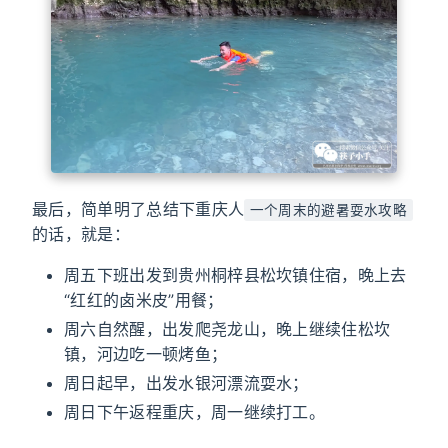
最后，简单明了总结下重庆人
一个周末的避暑耍水攻略
的话，就是：
周五下班出发到贵州桐梓县松坎镇住宿，晚上去
“红红的卤米皮”用餐；
周六自然醒，出发爬尧龙山，晚上继续住松坎
镇，河边吃一顿烤鱼；
周日起早，出发水银河漂流耍水；
周日下午返程重庆，周一继续打工。