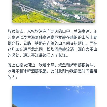
放眼望去，从松坎河岸向两边的山谷，兰海高速、正
习高速以及兰海复线高速像巨龙般在崎岖的山坡上蜿
蜒穿行，公路与铁路在连绵的山峦间交错延伸。而在
这几条交通巨龙之间，松坎河静静流淌，源自大娄山
的深处，通过綦江最终汇入了长江。
晚上在松坎河边，吹着小风，烤鱼和烤串都很美味，
冰可乐和冰啤酒都很配，此时此刻你我都是时间富足
的人。