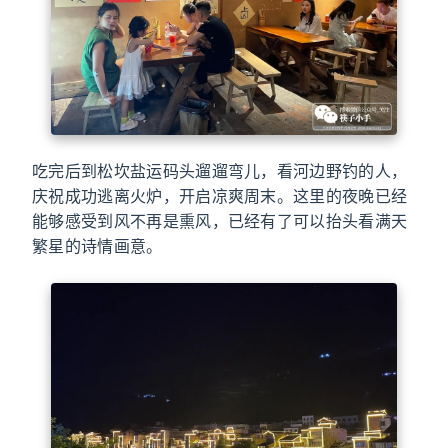
吃完后到松坎盐运码头遛遛弯儿，看河边野钓的人，
庆祝成功逃离火炉，开启凉爽周末。这里的夜晚已经
能够感受到风不再是熏风，已经有了可以抬头看满天
繁星的诗情画意。