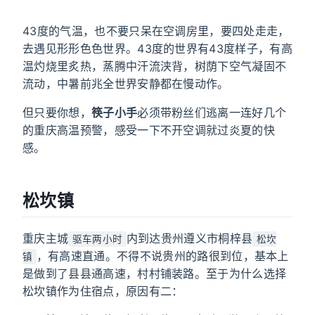
43度的气温，也不要只呆在空调房里，要四处走走，
去遇见形形色色世界。43度的世界有43度样子，有高
温灼烧里炙热，蒸腾中汗流浃背，树荫下空气凝固不
流动，中暑前兆全世界安静都在慢动作。
但只要你想，
筷子小手
必须带粉丝们逃离一连好几个
的重庆高温预警，感受一下不开空调就过炎夏的快
感。
松坎镇
重庆主城
内到达贵州遵义市桐梓县
驱车两小时
松坎
，有高速直通。不得不说贵州的路很到位，基本上
镇
是做到了县县通高速，村村铺装路。至于为什么选择
松坎镇作为住宿点，原因有二：