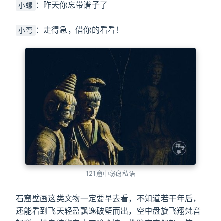
：昨天你忘带谱子了
小螺
：走得急，借你的看看！
小弯
121窟中窃窃私语
石窟壁画这类文物一定要早去看，不知道若干年后，
还能看到飞天轻盈飘逸破壁而出，空中盘旋飞翔梵音