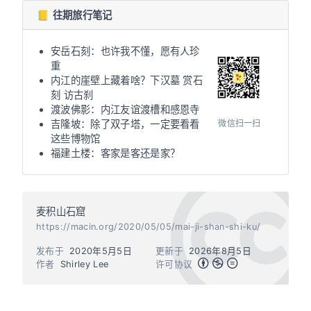
📒 往期旅行笔记
安岳石刻：也许我不懂，愿有人珍
重
内江的崖壁上藏着啥？下汉墓 赏石
刻 访古刹
渡波佛影：内江友谊渡槽和感恩寺
微信扫一扫
吉隆坡：除了双子塔，一定要看看
这些博物馆
福建土楼：客家是客还是家？
麦积山石窟
https://macin.org/2020/05/05/mai-ji-shan-shi-ku/
发布于
2020年5月5日
更新于
2026年8月5日
作者
Shirley Lee
许可协议