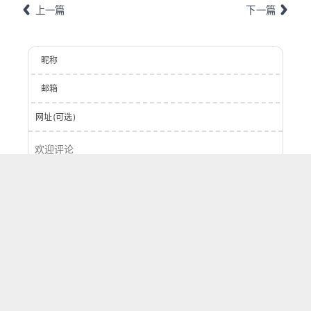
上一篇
下一篇
昵称
邮箱
网址(可选)
登录
提交
0
字
评论
按正序
按倒序
按热度