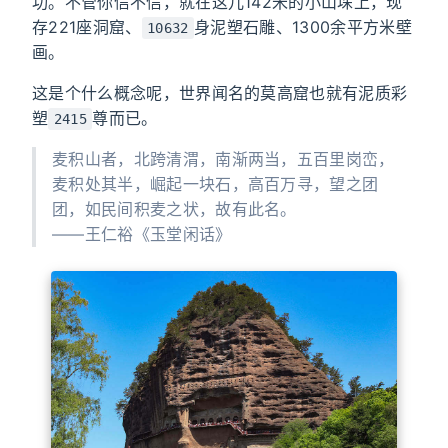
功。不管你信不信，就在这儿142米的小山垛上，现
存221座洞窟、
身泥塑石雕、1300余平方米壁
10632
画。
这是个什么概念呢，世界闻名的莫高窟也就有泥质彩
塑
尊而已。
2415
麦积山者，北跨清渭，南渐两当，五百里岗峦，
麦积处其半，崛起一块石，高百万寻，望之团
团，如民间积麦之状，故有此名。
——王仁裕《玉堂闲话》