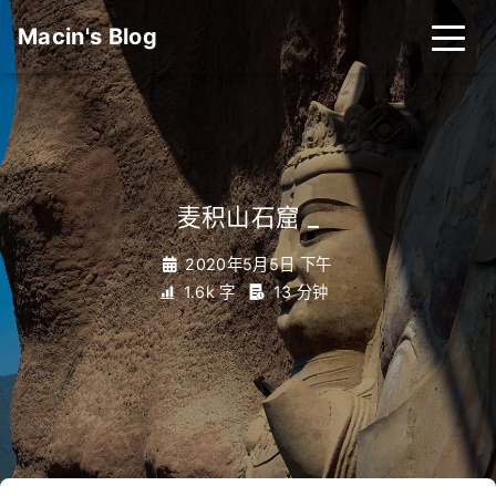
Macin's Blog
麦积山石窟
_
2020年5月5日 下午
1.6k 字
13 分钟