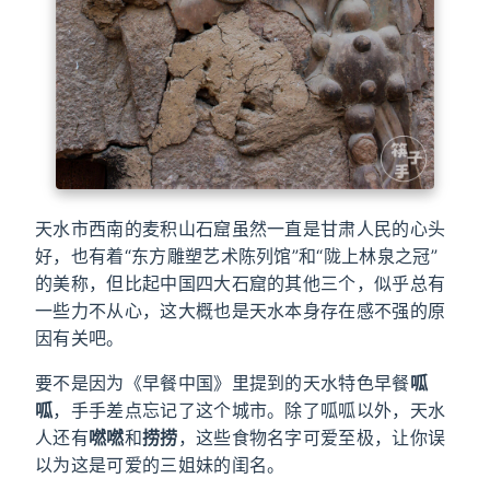
天水市西南的麦积山石窟虽然一直是甘肃人民的心头
好，也有着“东方雕塑艺术陈列馆”和“陇上林泉之冠”
的美称，但比起中国四大石窟的其他三个，似乎总有
一些力不从心，这大概也是天水本身存在感不强的原
因有关吧。
要不是因为《早餐中国》里提到的天水特色早餐
呱
呱
，手手差点忘记了这个城市。除了呱呱以外，天水
人还有
嘫嘫
和
捞捞
，这些食物名字可爱至极，让你误
以为这是可爱的三姐妹的闺名。