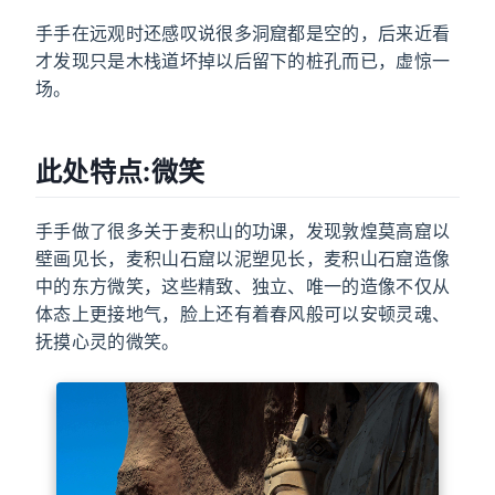
手手在远观时还感叹说很多洞窟都是空的，后来近看
才发现只是木栈道坏掉以后留下的桩孔而已，虚惊一
场。
此处特点:微笑
手手做了很多关于麦积山的功课，发现敦煌莫高窟以
壁画见长，麦积山石窟以泥塑见长，麦积山石窟造像
中的东方微笑，这些精致、独立、唯一的造像不仅从
体态上更接地气，脸上还有着春风般可以安顿灵魂、
抚摸心灵的微笑。