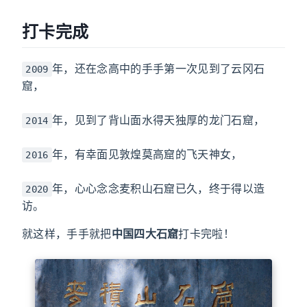
打卡完成
年，还在念高中的手手第一次见到了云冈石
2009
窟，
年，见到了背山面水得天独厚的龙门石窟，
2014
年，有幸面见敦煌莫高窟的飞天神女，
2016
年，心心念念麦积山石窟已久，终于得以造
2020
访。
就这样，手手就把
中国四大石窟
打卡完啦！