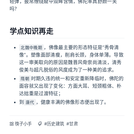
轻弹，披帛缭绕窟中双眸含情，佛陀率真舒颜一笑
吗？
学点知识再走
，佛像最主要的形态特征是“秀骨清
北魏中晚期
像”。塑像面部清瘦，削肩长颈，身体单薄。导致
这一审美取向的原因是魏晋风骨崇尚清淡，清秀
俊美与超凡脱俗的风度成为了一种美的追求。
时期久违的统一和安定重新降临时，佛陀的
隋朝
面容就又出现了变化：方面大耳、短颈粗体、朴
达拙重是过渡特征；
到
，健康丰满的佛像形态便出现了。
唐代
筷子小手
#历史建筑
#甘肃