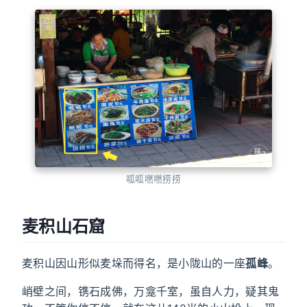
呱呱嘫嘫捞捞
麦积山石窟
麦积山因山形似麦垛而得名，是小陇山的一座
孤峰
。
峭壁之间，镌石成佛，万龛千室，虽自人力，疑其鬼