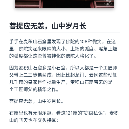
菩提应无恙，山中岁月长
手手在麦积山石窟里发现了佛陀的108种微笑，在这
里，佛陀笑起来眼睛的大小、上扬的弧度、嘴角上翘
的弧度都让这些曾被神化的佛陀人格化了。
因为麦积山石窟多是小石窟，所以大都是一个工匠师
父带上二三徒弟凿成，因此比起龙门、云冈这些动辄
几千窟的皇家巨作批量生产，麦积山石窟带来的是一
个工匠师父的精华之作。
菩提应无恙，山中岁月长。
石窟里也有无限乐趣，看这121窟的“窃窃私语”，麦积
山的飞天也在交头接耳：