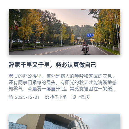
辞家千里又千里，务必认真做自己
老旧的办公楼里，窗外是病人的呻吟和家属的叹息，
还有同事们紧缩的眉头。有阳光的秋天才能清晰地感
知雾气，清晨雾一层层升起。常感觉被困在一架缓慢
运转却不能停下的机器里，每个齿轮都精确却冷漠，
2025-12-01
筷子小手
#重庆
心里有一种说不上来的紧绷。 30+的女性，并不缺乏
继续稳妥地生活下去的能力。可稳妥，像一块覆着碎
尘的玻璃，把我与更远处的光隔开。当时的感觉是，
如果继续留下，会被一种透明的疲惫慢慢覆盖，那疲
惫没有形状，也没有声音，却真