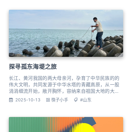
看到热闹开始蒸腾，才知道这不是寻常“小摊儿”开会，
分明是把大半个北方的生活，都拢在这一片热闹里
了。 还没进集，就远远看着天桥下的五花八门，脚就
有点挪不动了。眼前的路
探寻孤东海堤之旅
长江、黄河我国的两大母亲河，孕育了中华民族的的
伟大文明，共同发源于中华水塔的青藏高原，从一股
涓涓细流开始，敞开胸怀，容纳来自祖国大地的大部
分江河，滚滚东去，一南一北各自奔向自己的归宿。
2025-10-13
筷子小手
#山东
由于生活在内地，享受着母亲河的恩惠，但是却未能
见识其发祥与归宿地，心中一直还有一个执念，有生
之年要尽量去看看。高原的海拔和偏僻的交通，对发
祥地的向往只能成为奢望，然而归宿地周边的大平原
则成为可行的选择。国庆长假终于有