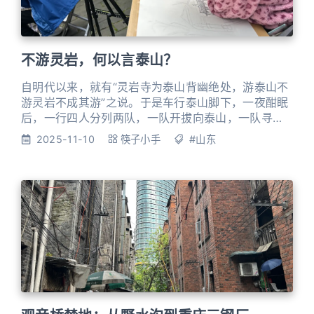
不游灵岩，何以言泰山？
自明代以来，就有“灵岩寺为泰山背幽绝处，游泰山不
游灵岩不成其游”之说。于是车行泰山脚下，一夜酣眠
后，一行四人分列两队，一队开拔向泰山，一队寻古
灵岩寺。 泰山是五岳之首，5元人民币纸币的背面也
2025-11-10
筷子小手
#山东
是印着泰山，作为国家形象向世人展示。在中国古代
神话传说中，盘古死后其头部化为泰山。古代历朝历
代统治者不断在泰山封禅和祭祀，并在泰山上下建庙
塑神，刻石题字，留下诸多古迹和文物。所以泰山也
成为了中国第一个世界文化与