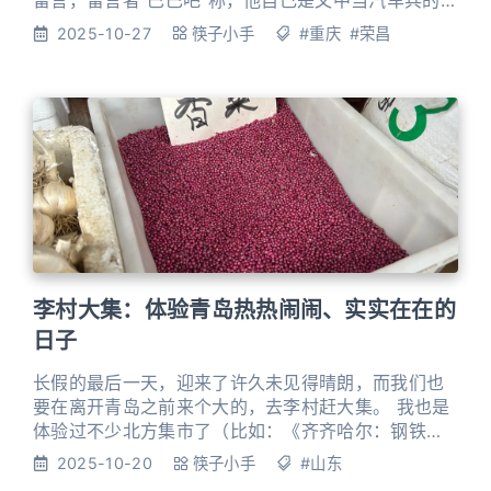
留言，留言者“巴巴吧”称，他自己是文中当汽车兵的李
毅坚的侄女婿，他的妻子正是李毅坚弟弟的女儿。这
2025-10-27
筷子小手
#重庆
#荣昌
条偶然的留言，让筷子小手把明愚和“巴巴吧”这两位远
征军后代聚在了一起，揭开了两位远征军战士回荣昌
后，那段如浮云般聚散无常的人生篇章。 李毅坚的父
母是隆昌界石的农民，他在家中排行老大，下面有二
弟、三弟（也就
李村大集：体验青岛热热闹闹、实实在在的
日子
长假的最后一天，迎来了许久未见得晴朗，而我们也
要在离开青岛之前来个大的，去李村赶大集。 我也是
体验过不少北方集市了（比如：《齐齐哈尔：钢铁森
林肃杀 不如去早市吧》），只是这逢二逢七的李村大
2025-10-20
筷子小手
#山东
集确乎超出了我想象。当我到了重庆南路，陆陆续续