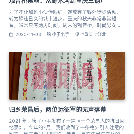
观音桥禁地：从野水沟到重庆三钢厂
为了不让加班小伙伴眼红，遂放弃了野外徒步活动，
转为睽违已久的城市漫步。重庆的秋天非常非常短
暂，通常只有两周时间。周末的观音桥，时尚男女们
匆匆穿梭于奢侈品橱窗之间，我却在地下通道上上下
2025-11-03
筷子小手
#重庆
#江北
下了好几次后，拐进了一条向上的阶梯，不过百米之
遥，却仿佛穿越了半个世纪。 这里是野水沟——观音
桥最发达的商圈背后被神秘化妖魔化的灰色地带。 汗
水很快浸湿了衣衫，黏腻地贴在背上。石阶两侧是密
密麻麻的筒子楼，晾衣杆和电线
归乡荣昌后，两位远征军的无声落幕
2021 年，筷子小手发布了一篇《一个荣昌人的抗日回
忆录》，今年的7月，我们收到了一条格外引人注意的