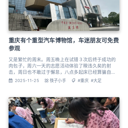
重庆有个重型汽车博物馆，车迷朋友可免费
参观
又是繁忙的周末。周五晚上在试错３次后终于成功的
肉包子，周六一天的志愿活动体验了暌违久矣的射
击，周日也不敢过于懈怠，八点多起床已经算骗自己
睡了个懒觉。 车启动，导航锁定“红岩重型汽车博物
2025-11-25
筷子小手
#重庆
#大足
馆”，筷子小手少了仪式感，车轮滚起来，目的地就成
了自然延伸的一部分，三十来岁的我们少了犹豫，多
了“只管出发”的笃定。 从荣昌往双桥经开区走的老成
渝路车特别多，最近邮亭段还在修路，抵达红岩重型
汽车博物馆时十一点多，门