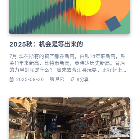
2025秋：机会是等出来的
7月 现在所有的资产都在新高，白银14年来新高，铂
金11年来新高，比特币新高，英伟达历史新高。背后
的力量到底是什么？ 周末去合江县玩耍，正好赶上那
里荔枝上市，热闹又好吃，相比之下我还是喜欢有点
2025-09-30
其它
#分享
儿酸味的品种，纯甜的荔枝吃点就腻了。在合江县吃
完了荔枝，正好赶上《长安的荔枝》上映，去看了
看，京城各部门之间踢皮球、任务层层加码、官吏贪
墨横行都是在讽刺当今啊！ 根据美国国会预算办公室
的数据，美国政府在202