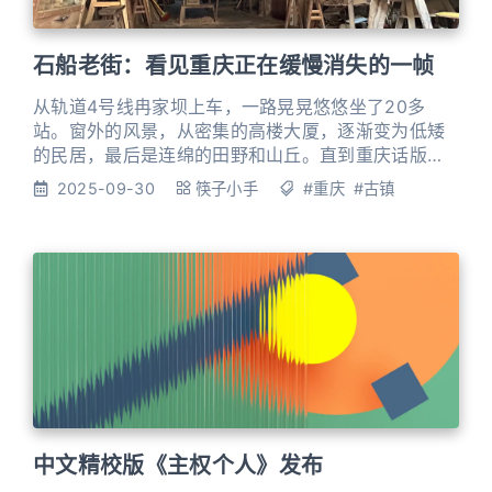
石船老街：看见重庆正在缓慢消失的一帧
从轨道4号线冉家坝上车，一路晃晃悠悠坐了20多
站。窗外的风景，从密集的高楼大厦，逐渐变为低矮
的民居，最后是连绵的田野和山丘。直到重庆话版本
的报站声响起“石船站到了”，我才惊觉——这怕是走到
2025-09-30
筷子小手
#重庆
#古镇
了重庆城区的尽头。 说起石船，很多重庆人都要愣一
下：这是哪儿？确实，位于渝北东部的石船镇，距离
主城核心区已有40多公里，算是重庆主城最边缘的乡
镇之一。走出轻轨站，四周豁然开朗。没有高楼遮挡
的天空，显得格外辽阔。几
中文精校版《主权个人》发布