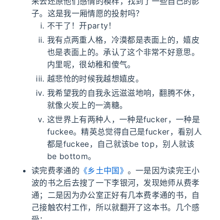
来去还原他们感情的模样，找到了一些自己的影
子。这是我一厢情愿的投射吗？
不干了！开party！
我有点两重人格，冷漠都是表面上的，嬉皮
也是表面上的。承认了这个非常不好意思。
内里呢，很幼稚和傻气。
越悲怆的时候我越想嬉皮。
我希望我的自我永远滋滋地响，翻腾不休，
就像火炭上的一滴糖。
这世界上有两种人，一种是fucker，一种是
fuckee。精英总觉得自己是fucker，看别人
都是fuckee，自己就该be top，别人就该
be bottom。
读完费孝通的
《乡土中国》
。一是因为读完王小
波的书之后去搜了一下李银河，发现她师从费孝
通；二是因为办公室正好有几本费孝通的书，自
己接触农村工作，所以就翻开了这本书。几个感
受：