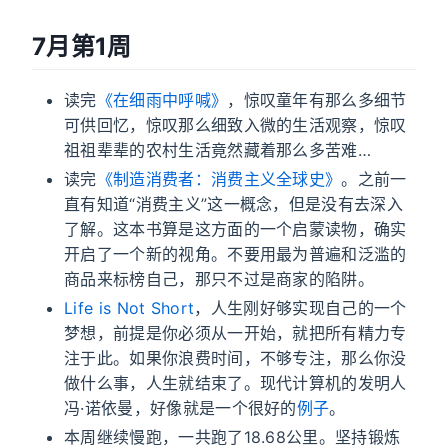
7月第1周
读完
《在细雨中呼喊》
，惊叹童年有那么多细节
可供回忆，惊叹那么细致入微的生活观察，惊叹
祖祖辈辈的农村生活竟然藏着那么多苦难…
读完
《制造消费者：消费主义全球史》
。之前一
直有知道“消费主义”这一概念，但是没有去深入
了解。这本书算是这方面的一个启蒙读物，确实
开启了一个新的视角。不要用最为普遍和泛滥的
商品来标榜自己，那只不过是商家的陷阱。
Life is Not Short
，人生刚好够实现自己的一个
梦想，前提是你必须从一开始，就把所有精力专
注于此。如果你浪费时间，不够专注，那么你没
做什么事，人生就结束了。现代计算机的发明人
冯·诺依曼，好像就是一个很好的
例子
。
本周继续慢跑，一共跑了18.68公里。坚持锻炼