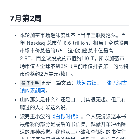
7月第2周
本轮加密市场泡沫度比不上当年互联网泡沫。当
年 Nasdaq 总市值 6.6 trillion，相当于全球股票
市场市价总值的1/5，这轮加密总市值最高
2.9T，而全球股票总市值约110 T，所以加密市
场市值占全球不到3%（目前市值排名第一的比特
币价格约2万美元/枚）。
更新一篇文章：
塘河古镇：一张巴渝古
筷子小手
镇的素颜照
。
山的那头是什么？还是山，其实很无趣。但只有
爬过的人才能这么说。
读完王小波的
《白银时代》
。个人感觉读这本书
最精彩的部分是最后的书信集，就像开车冲出隧
道的那种感觉。我也从王小波和李银河的书信往