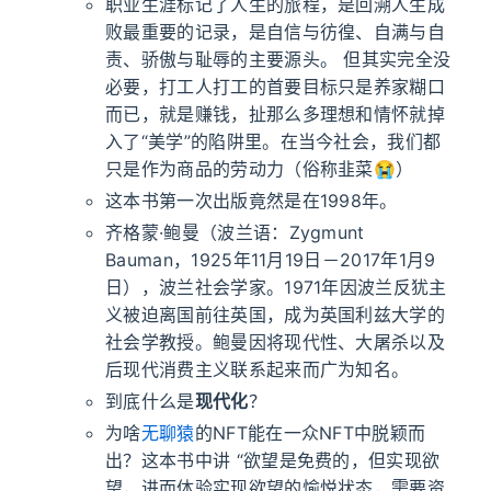
职业生涯标记了人生的旅程，是回溯人生成
败最重要的记录，是自信与彷徨、自满与自
责、骄傲与耻辱的主要源头。 但其实完全没
必要，打工人打工的首要目标只是养家糊口
而已，就是赚钱，扯那么多理想和情怀就掉
入了“美学”的陷阱里。在当今社会，我们都
只是作为商品的劳动力（俗称韭菜😭）
这本书第一次出版竟然是在1998年。
齐格蒙·鲍曼（波兰语：Zygmunt
Bauman，1925年11月19日－2017年1月9
日），波兰社会学家。1971年因波兰反犹主
义被迫离国前往英国，成为英国利兹大学的
社会学教授。鲍曼因将现代性、大屠杀以及
后现代消费主义联系起来而广为知名。
到底什么是
现代化
？
为啥
无聊猿
的NFT能在一众NFT中脱颖而
出？这本书中讲 “欲望是免费的，但实现欲
望，进而体验实现欲望的愉悦状态，需要资