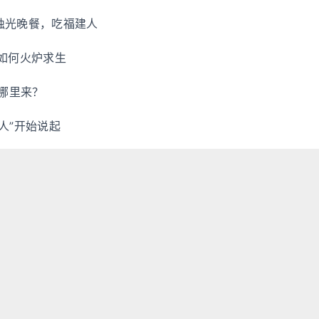
烛光晚餐，吃福建人
人如何火炉求生
从哪里来？
人”开始说起
市，你还需要了解的重庆
子小手
1
21
22
23
…