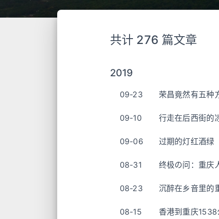
共计 276 篇文章
2019
09-23
荣昌竟然有五种
09-10
行走在后西街的
09-06
过期的灯红酒绿
08-31
终极の问：重庆
08-23
沉醉在乡音里的
08-15
香港到重庆153