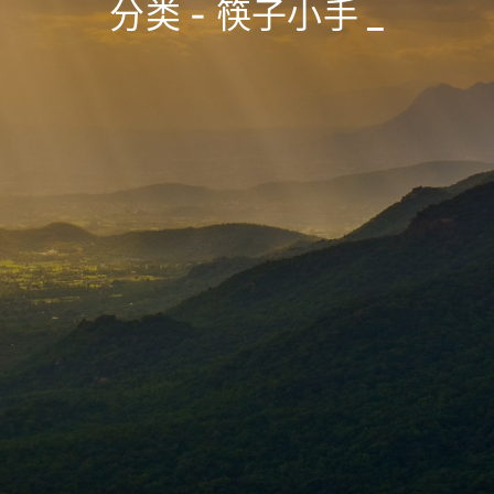
分类 - 筷子小手
_