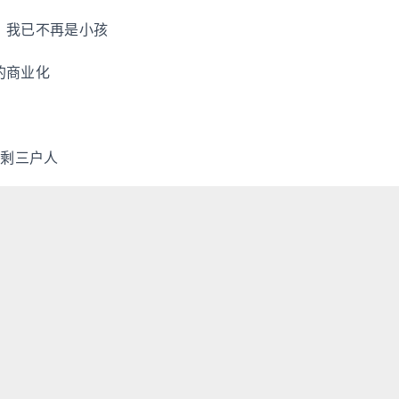
，我已不再是小孩
的商业化
只剩三户人
..
，净消尘土自成诗
1
19
20
21
22
23
…