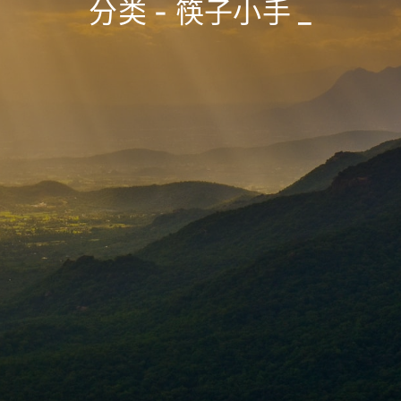
分类 - 筷子小手
_