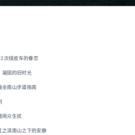
12次绿皮车的眷恋
：凝固的旧时光
最全南山步道指南
刻
喧闹众生扰
江之滨南山之下的安静