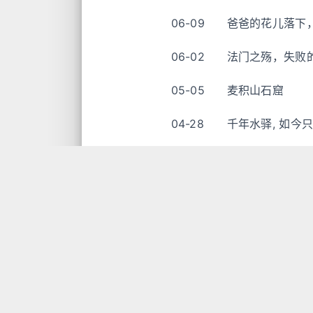
06-09
爸爸的花儿落下
06-02
法门之殇，失败
05-05
麦积山石窟
04-28
千年水驿, 如今
04-22
长江上竟有座废桥.
03-27
走马野外慈云寺