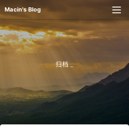
Macin's Blog
归档
_