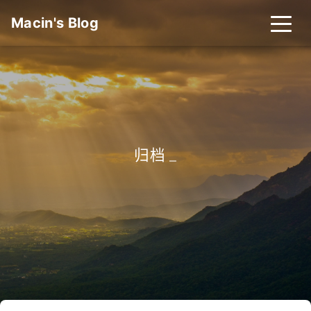
Macin's Blog
归档
_