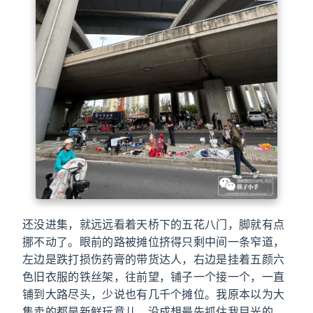
还没进集，就远远看着天桥下的五花八门，脚就有点
挪不动了。眼前的路被摊位挤得只剩中间一条窄道，
左边是跌打损伤药膏的带货达人，右边是挂着五颜六
色旧衣服的铁丝架，往前望，铺子一个接一个，一直
铺到大路尽头，少说也有几千个摊位。我原本以为大
集卖的都是新鲜玩意儿，没成想最先抓住我目光的，