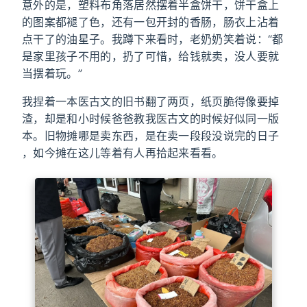
意外的是，塑料布角落居然摆着半盒饼干，饼干盒上
的图案都褪了色，还有一包开封的香肠，肠衣上沾着
点干了的油星子。我蹲下来看时，老奶奶笑着说：“都
是家里孩子不用的，扔了可惜，给钱就卖，没人要就
当摆着玩。”
我捏着一本医古文的旧书翻了两页，纸页脆得像要掉
渣，却是和小时候爸爸教我医古文的时候好似同一版
本。旧物摊哪是卖东西，是在卖一段段没说完的日子
，如今摊在这儿等着有人再拾起来看看。