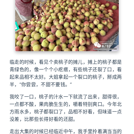
临走的时候，看见个卖桃子的摊儿，摊上的桃子都是
青绿色的，像一个个小疙瘩，有些桃子还裂了口，看
起来品相不太好。大姐拿起一个裂口的桃子，掰成两
半，“你尝尝，不甜不要钱。”
我咬了一口，桃子的汁水一下就流了出来，甜得很，
一点都不酸，果肉脆生生的，嚼着特别爽口。今年北
方雨水多，桃子都裂口了，品相不好看，但味道一点
没差，比那些长得好看的还甜。
走出大集的时候已经临近中午，我手里拎着满当当的