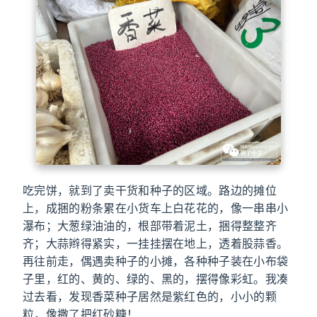
吃完饼，就到了卖干货和种子的区域。路边的摊位
上，成捆的粉条累在小货车上白花花的，像一串串小
瀑布；大葱绿油油的，根部带着泥土，捆得整整齐
齐；大蒜辫得紧实，一挂挂摆在地上，透着股蒜香。
再往前走，偶遇卖种子的小摊，各种种子装在小布袋
子里，红的、黄的、绿的、黑的，摆得像彩虹。我凑
过去看，发现香菜种子居然是紫红色的，小小的颗
粒，像撒了把红砂糖！