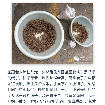
正跟着人流往前走，突然看见前面盆里爬满了黑乎乎
的蝎子，钳子举着，尾巴翘得老高，密恐看了头皮指
定得发麻。摊主是个大娘，手里拿着个小镊子，递给
我同行得小伙伴，吓得他倒退了一步。小时候妈妈的
朋友送来过炸蝎子，装在罐子里，金黄金黄的，我一
开始不敢吃，妈妈说 “这是好东西，蛋白质高”，我才