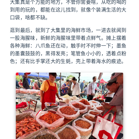
大集真是个万能的地方，不管你需要啥，从吃的喝的
到用的玩的，都能在这儿找到，就像个装满生活的大
口袋，啥都不缺。
逛到最后，就到了大集里的海鲜市场，一进去就闻到
一股海腥味，新鲜的海腥味里带着点鲜气。摊上摆着
各种海鲜：八爪鱼还在动，触手时不时伸一下；墨鱼
的墨囊鼓鼓的，黑得发亮；笔管鱼小小的，透着点粉
色；还有比手掌还大的生蚝，壳上带着海水的痕迹。