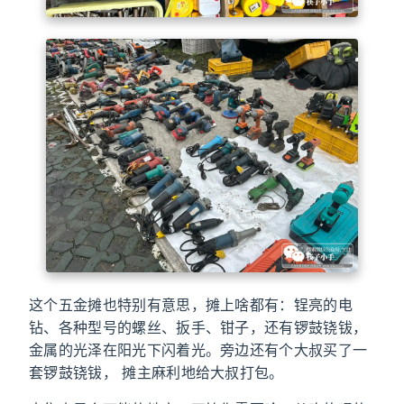
这个五金摊也特别有意思，摊上啥都有：锃亮的电
钻、各种型号的螺丝、扳手、钳子，还有锣鼓铙钹，
金属的光泽在阳光下闪着光。旁边还有个大叔买了一
套锣鼓铙钹， 摊主麻利地给大叔打包。