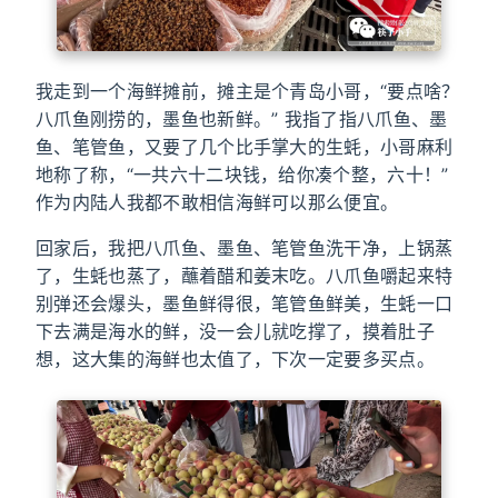
我走到一个海鲜摊前，摊主是个青岛小哥，“要点啥？
八爪鱼刚捞的，墨鱼也新鲜。” 我指了指八爪鱼、墨
鱼、笔管鱼，又要了几个比手掌大的生蚝，小哥麻利
地称了称，“一共六十二块钱，给你凑个整，六十！”
作为内陆人我都不敢相信海鲜可以那么便宜。
回家后，我把八爪鱼、墨鱼、笔管鱼洗干净，上锅蒸
了，生蚝也蒸了，蘸着醋和姜末吃。八爪鱼嚼起来特
别弹还会爆头，墨鱼鲜得很，笔管鱼鲜美，生蚝一口
下去满是海水的鲜，没一会儿就吃撑了，摸着肚子
想，这大集的海鲜也太值了，下次一定要多买点。