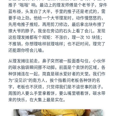
推子 “嗡嗡” 响。最边上的理发师傅是个老爷子，穿件
蓝布褂，头发白了大半，手里的推子还是老式的，需
要手动上劲。他给一个大爷理发时，动作慢悠悠的，
先用电推子推短，再用剪刀修边，最后拿出块布擦了
擦大爷的脖子。我坐在旁边的石头上看了会儿，发现
这些理发摊都有个规矩：不涨价，理一次 10 块钱；
不推销，你想理啥样就理啥样；也不赶时间，理完了
还能跟你唠会儿嗑。
从理发摊往前走，鼻子突然被一股面香勾住，小伙伴
的碳水脑袋瞬间挪不动脚。前面是个卖饼的区域，各
种饼摊连在一起，简直是碳水爱好者的天堂。我们作
为“没见识”的南方人，挨个指着问老板各种饼的名
字，老板也不厌烦，只觉得我们是不谙世事的孩子。
周围的人要么手里拿着饼，要么嘴里嚼着饼，碳水带
来的快乐，在大集上最是实在。