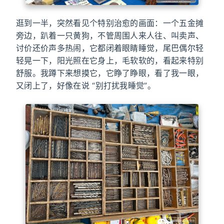
逛到一半，突然看见个特别治愈的画面：一个五金摊
旁边，趴着一只黄狗，不管周围人来人往、叫卖声、
讨价还价声多热闹，它都闭着眼睛睡觉，尾巴偶尔轻
轻晃一下，阳光照在它身上，毛软软的，看起来特别
舒服。我蹲下来想摸它，它睁了睁眼，看了我一眼，
又闭上了，好像在说 “别打扰我睡觉”。