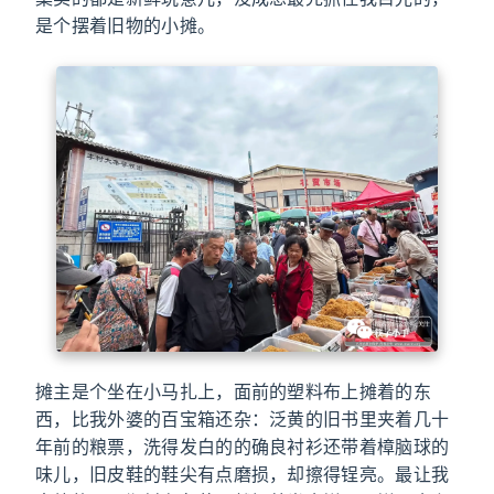
是个摆着旧物的小摊。
摊主是个坐在小马扎上，面前的塑料布上摊着的东
西，比我外婆的百宝箱还杂：泛黄的旧书里夹着几十
年前的粮票，洗得发白的的确良衬衫还带着樟脑球的
味儿，旧皮鞋的鞋尖有点磨损，却擦得锃亮。最让我