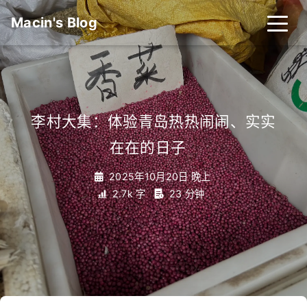
Macin's Blog
李村大集：体验青岛热热闹闹、实实
在在的日子
_
2025年10月20日 晚上
2.7k 字
23 分钟