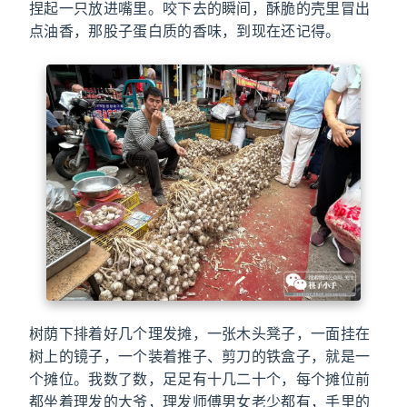
捏起一只放进嘴里。咬下去的瞬间，酥脆的壳里冒出
点油香，那股子蛋白质的香味，到现在还记得。
树荫下排着好几个理发摊，一张木头凳子，一面挂在
树上的镜子，一个装着推子、剪刀的铁盒子，就是一
个摊位。我数了数，足足有十几二十个，每个摊位前
都坐着理发的大爷，理发师傅男女老少都有，手里的