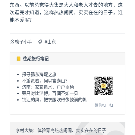
东西。以前总觉得大集是大人和老人才去的地方，这
次逛完才知道，这样热热闹闹、实实在在的日子，谁
能不爱呢？
筷子小手
#山东
📒 往期旅行笔记
探寻孤东海堤之旅
不游灵岩，何以言泰山？
济南：家家泉水，户户垂杨
荣昌对比淄博，百闻不如一见
锦江的风，把衣服吹得像鼓满的帆
微信扫一扫
李村大集：体验青岛热热闹闹、实实在在的日子