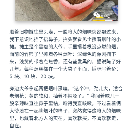
顺着旧物摊往里头走，一股呛人的烟味突然飘过来，
我下意识地捂了捂鼻子，抬头就看见个摆着烟叶的小
摊。摊主是个黑瘦的大爷，手里攥着根没点燃的烟，
面前的竹筛子里摊着各种烟叶：深绿色的像刚摘下
来，浅黄的带着点焦香，还有些发黑的，据说陈了好
几年。每种烟丝都在一个大袋子里面，插标写着价：
5 块、10 块、20 块。
旁边大爷拿起两把烟叶深嗅，“这个冲，劲儿大，适合
老烟枪；黄的软和，抽着不辣嗓子。” 我闻着味儿一
股辛辣味直往鼻子里钻，呛得我直咳嗽，不过看着俩
大爷凑在一起聊烟叶的样子，突然觉得这呛人的烟味
里，也藏着北方人的实在，喜欢就买，不喜欢就走，
自在。