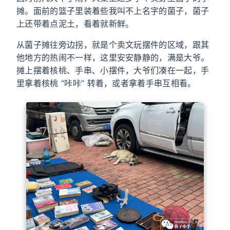
摊。面前的篮子里装着些我叫不上名字的菌子，菌子
上还带着点泥土，看着就新鲜。
从菌子摊往旁边拐，就是个卖文玩摆件的区域，跟其
他地方的热闹不一样，这里安安静静的，满是大爷。
摊上摆着核桃、手串、小摆件，大爷们凑在一起，手
里拿着核桃 “咔咔” 转着，或者拿着手串互相看。