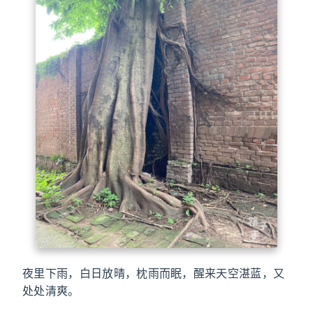
夜里下雨，白日放晴，枕雨而眠，醒来天空湛蓝，又
处处清爽。