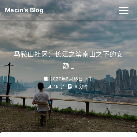
Macin's Blog
马鞍山社区：长江之滨南山之下的安
静
_
2020年6月16日 下午
1k 字
9 分钟