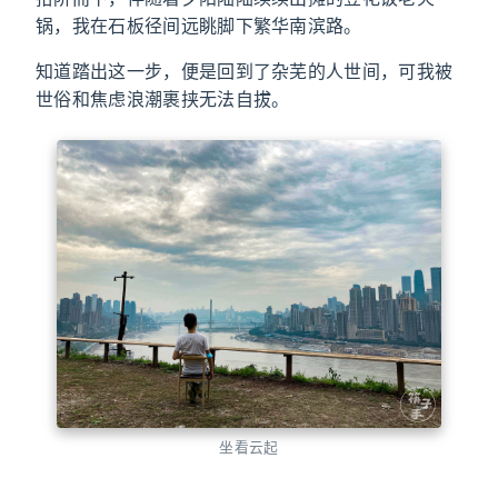
锅，我在石板径间远眺脚下繁华南滨路。
知道踏出这一步，便是回到了杂芜的人世间，可我被
世俗和焦虑浪潮裹挟无法自拔。
坐看云起