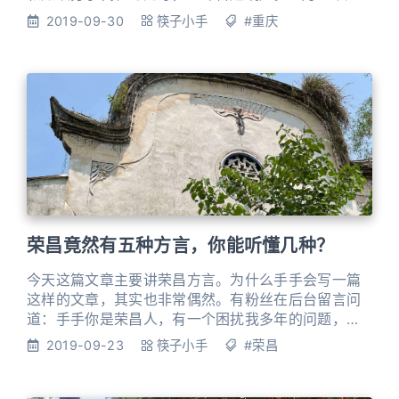
东学生救国团正式成立，其主办的《川东学生周刊》
2019-09-30
筷子小手
#重庆
在宣传新文化、新思想活动中发挥了重要作用。 9月
中旬，由商人们赞助的重庆留法预备学校开学。入校
学生100余人，来自川东各县。这一年的11月，江津、
巴县、长寿、南充等地青年学生聂荣臻等35人经重庆
留法勤工
荣昌竟然有五种方言，你能听懂几种？
今天这篇文章主要讲荣昌方言。为什么手手会写一篇
这样的文章，其实也非常偶然。有粉丝在后台留言问
道：手手你是荣昌人，有一个困扰我多年的问题，为
什么陈家坪汽车站售票员会专门放个牌子，上面写着
2019-09-23
筷子小手
#荣昌
“荣昌”和“隆昌”？ 这是手手找老一辈荣昌人录的一段
方言，看看大家能听懂吗？欢迎留言互动哦！ 【音频
文件】 这段话可以说是地地道道的荣昌方言了。荣昌