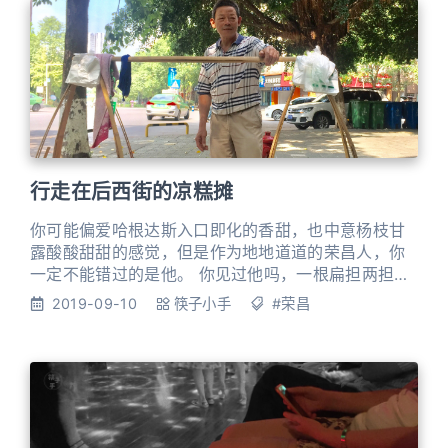
区的方言较复杂，但基本可以分为五种。虽然手手是
土生土长的荣昌人，但也
行走在后西街的凉糕摊
你可能偏爱哈根达斯入口即化的香甜，也中意杨枝甘
露酸酸甜甜的感觉，但是作为地地道道的荣昌人，你
一定不能错过的是他。 你见过他吗，一根扁担两担凉
糕，走街串巷眯眯笑。他用四十年见证着荣昌城，他
2019-09-10
筷子小手
#荣昌
用两只脚丈量了北门到后西街有多少块青石板，他住
在拆建的安置房，他说他是老荣昌人。你或许叫不出
他的名字，但你一定知道在荣昌，有一个卖了很多年
凉糕的人，后西街北门大街上都是他的出没地。在
2018年之前，他甚至不接受微信