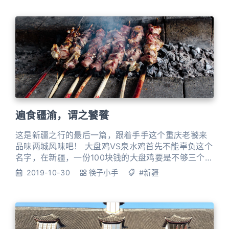
遍食疆渝，谓之饕餮
这是新疆之行的最后一篇，跟着手手这个重庆老饕来
品味两城风味吧！ 大盘鸡VS泉水鸡首先不能辜负这个
名字，在新疆，一份100块钱的大盘鸡要是不够三个人
吃，那你这分量就不太行。以至于在新疆旅行期间，
2019-10-30
筷子小手
#新疆
我们都是两个人要一份面/饭，毕竟西北人民太豪放，
分量过于给力。 大盘鸡VS泉水鸡鸡肉重油爆炒过后还
要用高汤炖煮，所有食材都在这一锅里互相渗透融
合，连鸡骨都入味七分。土豆更是又糯又粉，极具化
身土豆泥的潜质。吃