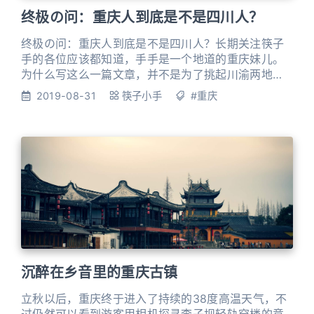
终极の问：重庆人到底是不是四川人？
终极の问：重庆人到底是不是四川人？长期关注筷子
手的各位应该都知道，手手是一个地道的重庆妹儿。
为什么写这么一篇文章，并不是为了挑起川渝两地兄
弟姐妹的矛盾，只是好奇西南地区的重庆四川为何时
2019-08-31
筷子小手
#重庆
常会就此争得面红耳赤，湖南和湖北，河南和河北，
山东和山西，广东和广西，好像都没有因为此类问题
而扯皮。难不成是因为西南蛮夷地区的我们特别好战
吗？所以今天我们有一个直击灵魂的终极拷问：重庆
人到底是不是四川人？ 1.文化
沉醉在乡音里的重庆古镇
立秋以后，重庆终于进入了持续的38度高温天气，不