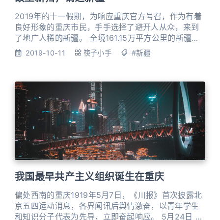
2019年的十一假期，为响应重庆官方号召，作为有着
良好形象的重庆市民，手手选择了避开人从众，来到
了地广人稀的新疆。 全境161.15万平方公里的新疆常
分为南疆与北疆，由北向南分别有自西向东三道山
2019-10-11
筷子小手
#新疆
脉：阿尔泰山脉、天山山脉和昆仑山脉。三山夹两
田，准噶尔盆地夹在阿尔泰山脉和天山山脉之间，塔
里木盆地夹在天山山脉和昆仑山脉之间。显而易见，
南疆和北疆的界限就是天山山脉，一道山脉影响了两
个截然不同的环境气候和生
我国最早共产主义组织诞生在重庆
偏处西南的重庆1919年5月7日，《川报》首次披露北
京五四运动消息，各界闻讯后舆情激奋，以青年学生
和知识分子代表为先导，立即奋起响应。 5月24日 川