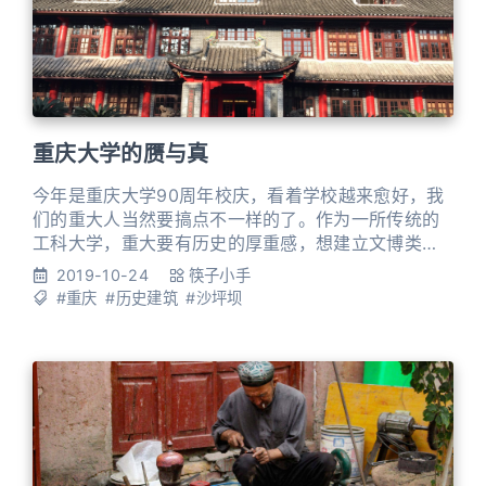
重庆大学的赝与真
今年是重庆大学90周年校庆，看着学校越来愈好，我
们的重大人当然要搞点不一样的了。作为一所传统的
工科大学，重大要有历史的厚重感，想建立文博类专
业。这次校庆无疑是个好机会，向过客校友们隆重推
2019-10-24
筷子小手
出重庆大学博物馆（以下简称：重博），以证明重大
#重庆
#历史建筑
#沙坪坝
是有文博历史类的学术力量的。 现而今重博长夜难
明，文博类的专业也前途未卜，重大的信誉堪忧，甚
至有人怀疑“博物馆里无真货，象牙塔中无象牙”。 风
口浪尖之上，手手也不敢拍胸