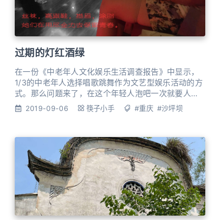
过期的灯红酒绿
在一份《中老年人文化娱乐生活调查报告》中显示，
1/3的中老年人选择唱歌跳舞作为文艺型娱乐活动的方
式。那么问题来了，在这个年轻人泡吧一次就要人均
500起的今天，节省的叔叔阿姨大爷大妈们如何消遣
2019-09-06
筷子小手
#重庆
#沙坪坝
自己唱歌跳舞的时光呢？ 1.八十年代的灯红酒绿上个
世纪80年代末期，中国才出现歌舞厅。手手记得自己
小时候，家附近有个“工人俱乐部”，经常有很多叔叔阿
姨下班后去唱歌跳舞。放学路过瞥见一眼，舞厅里的
灯红酒绿就印在