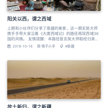
阳关以西，谓之西域
上期和小伙伴们分享了南疆的美景，这一期玄奘大师
携手手带大家沿着《大唐西域记》的路径再现西域36
国的风情。 友情提醒：本路径是玄奘大师取经归来传
教的路径，而非去往天竺的路径，切勿轻易模仿。
2019-10-16
筷子小手
#新疆
200户人一个国家西域小国林立，西汉时号称有36
国。小国星罗棋布，大多分布在沙漠中距离绿洲、水
源二三百公里的地区，国与国之间大约也就相距五十
公里左右，骑着骆驼就可以自由往来。如上图所示。
且末、戎卢、渠梨
故土新归，谓之新疆