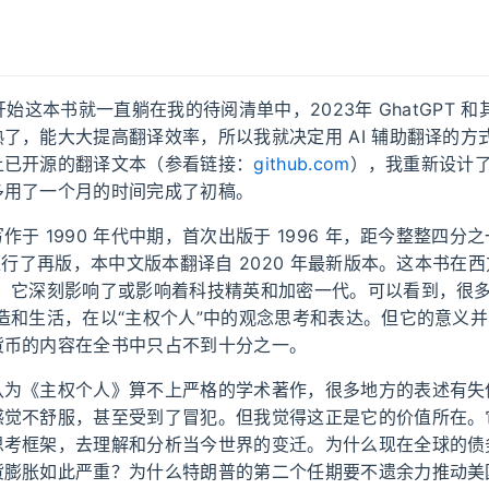
开始这本书就一直躺在我的待阅清单中，2023年 GhatGPT 和其
了，能大大提高翻译效率，所以我就决定用 AI 辅助翻译的方
上已开源的翻译文本（参看链接：
github.com
），我重新设计
多用了一个月的时间完成了初稿。
作于 1990 年代中期，首次出版于 1996 年，距今整整四分
书进行了再版，本中文版本翻译自 2020 年最新版本。这本书在
”，它深刻影响了或影响着科技精英和加密一代。可以看到，很多
造和生活，在以“主权个人”中的观念思考和表达。但它的意义
货币的内容在全书中只占不到十分之一。
认为《主权个人》算不上严格的学术著作，很多地方的表述有失
感觉不舒服，甚至受到了冒犯。但我觉得这正是它的价值所在。
思考框架，去理解和分析当今世界的变迁。为什么现在全球的债
货膨胀如此严重？为什么特朗普的第二个任期要不遗余力推动美