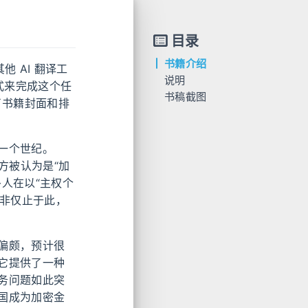
目录
书籍介绍
他 AI 翻译工
说明
式来完成这个任
书稿截图
了书籍封面和排
之一个世纪。
西方被认为是“加
人在以“主权个
并非仅止于此，
偏颇，预计很
它提供了一种
务问题如此突
国成为加密金