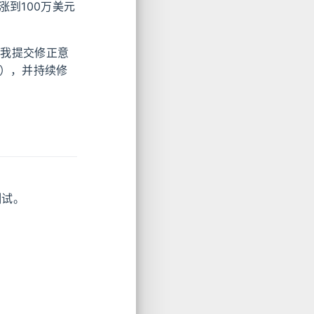
到100万美元
向我提交修正意
），并持续修
测试。