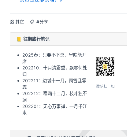
其它
#分享
📒 往期旅行笔记
2025春：只要不下桌，早晚能开
席
202210：十月清霜重，飘零何处
归
202211：边城十一月，雨雪乱霏
微信扫一扫
霏
202212：寒霜十二月，枝叶独不
凋
202301：无心万事禅，一月千江
水