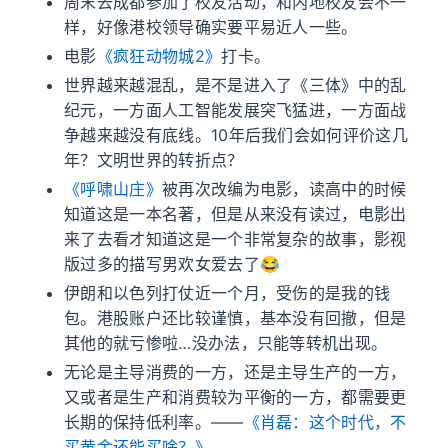
周末去成都参加了校友活动，和内地校友会不一
样，好像港校领导确实要平易近人一些。
电影
《疯狂动物城2》
打卡。
世界越来越混乱，是不是进入了《三体》中的乱
纪元，一方面人工智能发展突飞猛进，一方面战
争越来越没有底线。10年后我们会如何评价这几
年？文明世界的转折点？
《呼啸山庄》
被再次改编为电影，读高中的时候
知道这是一本名著，但是从来没有读过，电影出
来了去看才知道这是一个非常复杂的故事，影视
版过多的描写男欢女爱去了😂
伊朗和以色列打仗近一个月，受伤的是我的钱
包。港股账户还比较谨慎，基本没有回撤，但是
其他的就亏惨啦…没办法，只能等转机出现。
无论是主导消费的一方，还是主导生产的一方，
又或者是生产和消费较为平衡的一方，都需要更
长期的保持低利率。——
《肖磊：这个时代，不
买黄金还能买啥？》