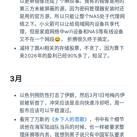
以更新镜像还成了个麻烦事。我有的镜像是用的
第三方未被屏蔽的源，因为密码管理器安装时还
是用的官方源，所以只能让整个NAS处于代理网
络之下。小火箭可以让给局域网内设备共享代
理，但是家庭网络中wifi设备和NAS等有线设备
又不在一个网段😂， 折腾很久终于搞定。
减持了跟AI相关的存储股票，不贪了，因为算下
来2026年的盈利已经90%多了，知足了。
3月
以色列预防性打击了伊朗，然后3月1日哈梅内伊
就被斩首了，冲突应该是走向快速冷却吧，周一
股市应该可以平稳渡过。
看完了万斯的
《乡下人的悲歌》
，书中有个细节
说他在海军陆战队当兵的时候，也一样被要求整
理床褥等内务，我想到黑子说只有中国军队要求