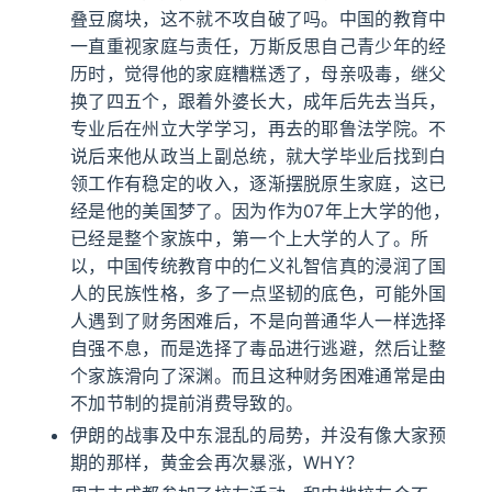
叠豆腐块，这不就不攻自破了吗。中国的教育中
一直重视家庭与责任，万斯反思自己青少年的经
历时，觉得他的家庭糟糕透了，母亲吸毒，继父
换了四五个，跟着外婆长大，成年后先去当兵，
专业后在州立大学学习，再去的耶鲁法学院。不
说后来他从政当上副总统，就大学毕业后找到白
领工作有稳定的收入，逐渐摆脱原生家庭，这已
经是他的美国梦了。因为作为07年上大学的他，
已经是整个家族中，第一个上大学的人了。所
以，中国传统教育中的仁义礼智信真的浸润了国
人的民族性格，多了一点坚韧的底色，可能外国
人遇到了财务困难后，不是向普通华人一样选择
自强不息，而是选择了毒品进行逃避，然后让整
个家族滑向了深渊。而且这种财务困难通常是由
不加节制的提前消费导致的。
伊朗的战事及中东混乱的局势，并没有像大家预
期的那样，黄金会再次暴涨，WHY？