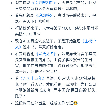
观看电影
《南京照相馆》
，历史是沉重的，我家
里爷爷辈就有人是从南京逃回湖北的，
看完电视剧
《琅琊榜》
，高湛乃是麒麟太监，得
之可得天下！哈哈哈
行情好起来了，以太突破了4000！感觉本周就能
突破5000呢～
现在AI工具这么发达了，于是开始整理
《主权个
人》
这本书，拿来好好看看。
看完电视剧
《以法之名》
，公安局长许言午其实
是夹缝里求生的角色，上得了李检察长的生日
宴，却坐在最末的位置。没有同流合污却能够打
成一片，还是很不容易的。
看
《万历十五年》
里讲，所谓“大历史观”就是拉
长了时间看历史，才能看到一点规律。为什么日
本明治维新可以成功，而中国的“百日维新”却失
败了？
这段时间在外出差，组成工作专班😂