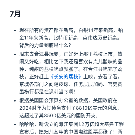
7月
现在所有的资产都在新高，白银14年来新高，铂
金11年来新高，比特币新高，英伟达历史新高。
背后的力量到底是什么？
周末去
合江县
玩耍，正好赶上那里荔枝上市，热
闹又好吃，相比之下我还是喜欢有点儿酸味的品
种，纯甜的荔枝吃点就腻了。在合江县吃完了荔
枝，正好赶上
《长安的荔枝》
上映，去看了看，
京城各部门之间踢皮球、任务层层加码、官吏贪
墨横行都是在讽刺当今啊！
根据美国国会预算办公室的数据，美国政府在
2024财年为其债务支付了8810亿美元的利息，
这超过了其8500亿美元的国防开支。
哈哈哈，新设立的雅江集团1.2万亿超大基建工程
宣布后，媳妇儿套牢的中国电建股票都涨了！两