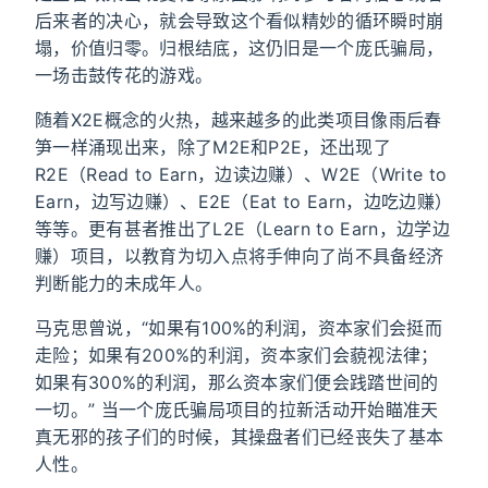
后来者的决心，就会导致这个看似精妙的循环瞬时崩
塌，价值归零。归根结底，这仍旧是一个庞氏骗局，
一场击鼓传花的游戏。
随着X2E概念的火热，越来越多的此类项目像雨后春
笋一样涌现出来，除了M2E和P2E，还出现了
R2E（Read to Earn，边读边赚）、W2E（Write to
Earn，边写边赚）、E2E（Eat to Earn，边吃边赚）
等等。更有甚者推出了L2E（Learn to Earn，边学边
赚）项目，以教育为切入点将手伸向了尚不具备经济
判断能力的未成年人。
马克思曾说，“如果有100%的利润，资本家们会挺而
走险；如果有200%的利润，资本家们会藐视法律；
如果有300%的利润，那么资本家们便会践踏世间的
一切。” 当一个庞氏骗局项目的拉新活动开始瞄准天
真无邪的孩子们的时候，其操盘者们已经丧失了基本
人性。