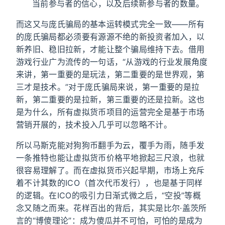
当前参与者的信心，以及后续新参与者的数量。
而这又与庞氏骗局的基本运转模式完全一致——所有
的庞氏骗局都必须要有源源不绝的新投资者加入，以
新养旧、稳旧拉新，才能让整个骗局维持下去。借用
游戏行业广为流传的一句话，“从游戏的行业发展角度
来讲，第一重要的是玩法，第二重要的是世界观，第
三才是技术。”对于庞氏骗局来说，第一重要的是拉
新，第二重要的是拉新，第三重要的还是拉新。这也
是为什么，所有虚拟货币项目的运营完全是基于市场
营销开展的，技术投入几乎可以忽略不计。
所以马斯克能对狗狗币翻手为云，覆手为雨，随手发
一条推特也能让虚拟货币价格平地掀起三尺浪，也就
很容易理解了。而在虚拟货币兴起早期，市场上充斥
着不计其数的ICO（首次代币发行），也是基于同样
的逻辑。在ICO的吸引力日渐式微之后，“空投”等概
念又随之而来。花样百出的背后，其实是比尔·盖茨所
言的“博傻理论”：成为傻瓜并不可怕，可怕的是成为