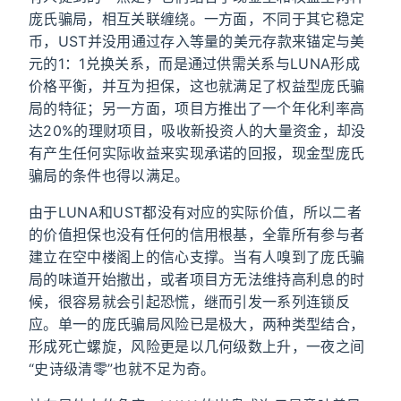
庞氏骗局，相互关联缠绕。一方面，不同于其它稳定
币，UST并没用通过存入等量的美元存款来锚定与美
元的1：1兑换关系，而是通过供需关系与LUNA形成
价格平衡，并互为担保，这也就满足了权益型庞氏骗
局的特征；另一方面，项目方推出了一个年化利率高
达20%的理财项目，吸收新投资人的大量资金，却没
有产生任何实际收益来实现承诺的回报，现金型庞氏
骗局的条件也得以满足。
由于LUNA和UST都没有对应的实际价值，所以二者
的价值担保也没有任何的信用根基，全靠所有参与者
建立在空中楼阁上的信心支撑。当有人嗅到了庞氏骗
局的味道开始撤出，或者项目方无法维持高利息的时
候，很容易就会引起恐慌，继而引发一系列连锁反
应。单一的庞氏骗局风险已是极大，两种类型结合，
形成死亡螺旋，风险更是以几何级数上升，一夜之间
“史诗级清零”也就不足为奇。