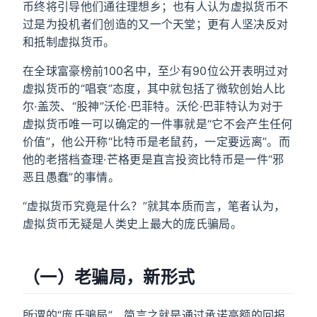
币终将引导他们通往理想乡；也有人认为虚拟货币不
过是为投机者们创造的又一个天堂；更有人坚决反对
和抵制虚拟货币。
在全球富豪榜前100名中，至少有90位公开表明过对
虚拟货币的“唱衰”态度，其中就包括了微软创始人比
尔·盖茨、“股神”沃伦·巴菲特。沃伦·巴菲特认为对于
虚拟货币唯一可以确定的一件事就是“它不会产生任何
价值”，他公开称“比特币是老鼠药，一定要远离”。而
他的老搭档查理·芒格更是直言投资比特币是一件“邪
恶且愚蠢”的事情。
“虚拟货币究竟是什么？”就其本质而言，笔者认为，
虚拟货币无疑是人类史上最大的庞氏骗局。
（一）老骗局，新形式
所谓的“庞氏骗局”，简言之就是通过承诺高额的回报