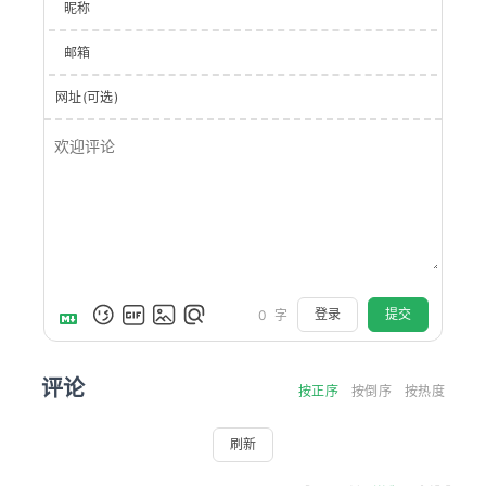
昵称
邮箱
网址(可选)
登录
提交
0
字
评论
按正序
按倒序
按热度
刷新