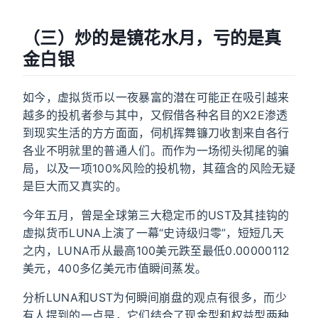
（三）炒的是镜花水月，亏的是真
金白银
如今，虚拟货币以一夜暴富的潜在可能正在吸引越来
越多的投机者参与其中，又假借各种名目的X2E渗透
到现实生活的方方面面，伺机挥舞镰刀收割来自各行
各业不明就里的普通人们。而作为一场彻头彻尾的骗
局，以及一项100%风险的投机物，其蕴含的风险无疑
是巨大而又真实的。
今年五月，曾是全球第三大稳定币的UST及其挂钩的
虚拟货币LUNA上演了一幕“史诗级归零”，短短几天
之内，LUNA币从最高100美元跌至最低0.00000112
美元，400多亿美元市值瞬间蒸发。
分析LUNA和UST为何瞬间崩盘的观点有很多，而少
有人提到的一点是，它们结合了现金型和权益型两种