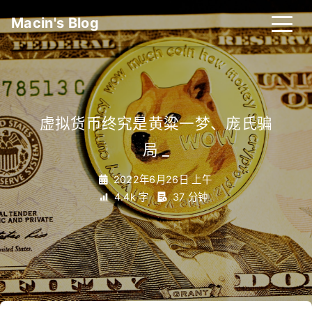
Macin's Blog
虚拟货币终究是黄粱一梦、庞氏骗
局
_
2022年6月26日 上午
4.4k 字
37 分钟