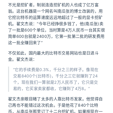
不光是挖矿者，制就连造挖矿机的人也成了亿万富
翁。这台机器是一个网名叫南瓜张的博士改装的，用
它挖比特币的运算速度远远地超过了一般的显卡挖矿
机。翟文杰说：“今年已经挣很多钱了，他(南瓜张)卖
了一批是600个单位，当时算是4万人民币一台其实很
简单600台就是2400万，它第一批第二批的研发费用
这一批全赚回来了”
不仅如此，国内最大的比特币交易网站也是日进斗
金。翟文杰说：
“它的手续费是0.3%，千分之三的样子。像现在
交易8400个(比特币)，千分之三它就赚到了24
个，现在我们一算就是2万人民币了，它只是交
易的，它买家卖家都收，它赚到了4万8。”
翟文杰亲眼目睹了太多的人靠比特币发家。他觉得自
己再也不能错过这次机会。于是他花了840个比特
币，从南瓜张那里订了十二台挖矿机。如果按现在一