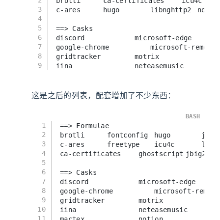
2
3
4
5
==> Casks
6
7
8
9
这是之后的列表，配套增加了不少东西：
BASH
1
==> Formulae
2
3
4
5
6
==> Casks
7
8
9
gr
10
11
m