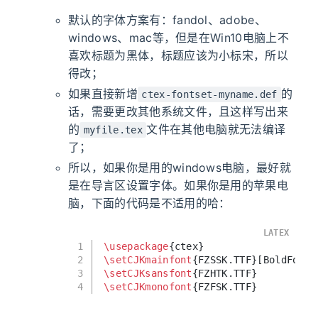
默认的字体方案有：fandol、adobe、
windows、mac等，但是在Win10电脑上不
喜欢标题为黑体，标题应该为小标宋，所以
得改；
如果直接新增
的
ctex-fontset-myname.def
话，需要更改其他系统文件，且这样写出来
的
文件在其他电脑就无法编译
myfile.tex
了；
所以，如果你是用的windows电脑，最好就
是在导言区设置字体。如果你是用的苹果电
脑，下面的代码是不适用的哈：
LATEX
1
\usepackage
{ctex}
2
\setCJKmainfont
{FZSSK.TTF}[BoldFont=
3
\setCJKsansfont
{FZHTK.TTF}
4
\setCJKmonofont
{FZFSK.TTF}