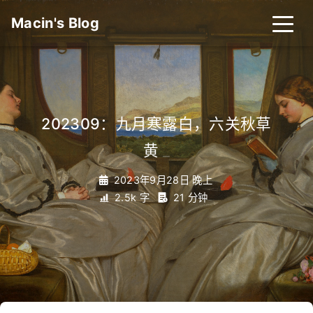
Macin's Blog
202309：九月寒露白，六关秋草
黄
_
2023年9月28日 晚上
2.5k 字
21 分钟