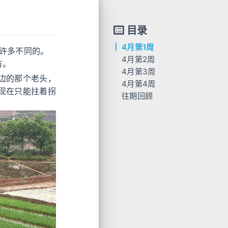
目录
4月第1周
有许多不同的。
4月第2周
方。
4月第3周
边的那个老头，
4月第4周
现在只能拄着拐
往期回顾