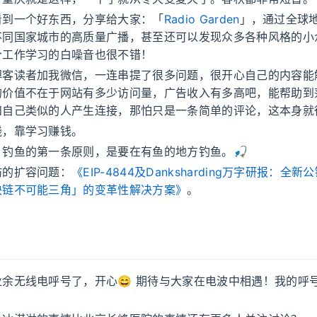
看到一个好东西，分享给大家：「
Radio Garden
」，通过全球地
不同国家城市的高质量广播，甚至还可以发现众多各种风格的小
个工作学习的白噪音也很不错！
博客读者加我微信，一连串提了很多问题，很开心自己的内容能
的价值不在于网站有多少访问量，广告收入有多高吧，能帮助到
和自己类似的人产生连接，那怕只是一条简单的评论，这本身就
钱，靠学习赚钱。
：钓鱼的第一条原则，是要在有鱼的地方钓鱼。🎣
坊的扩容问题：
《EIP-4844及Danksharding万字研报：全
块链不可能三角」的变革性解决方案》
。
余无线电呼号了，开心😄 期待与大家在电波中相遇！我的呼
。