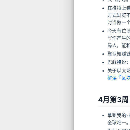
在推特上
方式浏览
时当做一
今天有位
写作产生
缘人，能
靠认知赚
巴菲特说
关于以太
解读「区
4月第3周
拿到我的业
全球唯一