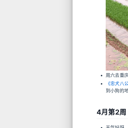
周六去重
《忠犬八
到小狗的
4月第2周
天气好呀