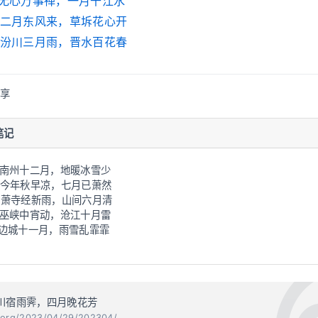
1：无心万事禅，一月千江水
2：二月东风来，草坼花心开
3：汾川三月雨，晋水百花春
分享
笔记
2：南州十二月，地暖冰雪少
7：今年秋早凉，七月已萧然
6：萧寺经新雨，山间六月清
0：巫峡中宵动，沧江十月雷
1：边城十一月，雨雪乱霏霏
三川宿雨霁，四月晚花芳
n.org/2023/04/29/202304/