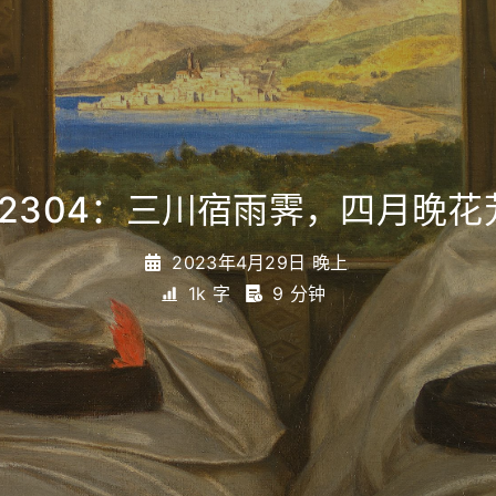
02304：三川宿雨霁，四月晚
2023年4月29日 晚上
1k 字
9 分钟