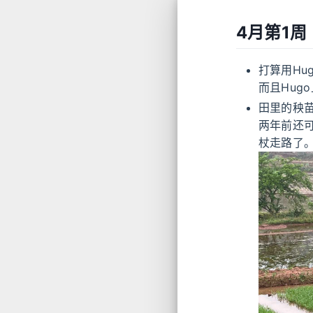
4月第1周
打算用Hu
而且Hug
田里的秧
两年前还
杖走路了