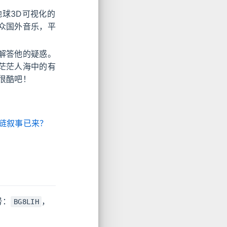
球3D可视化的
众国外音乐，平
解答他的疑惑。
茫茫人海中的有
很酷吧！
新公链叙事已来？
号：
，
BG8LIH