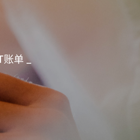
T账单
_