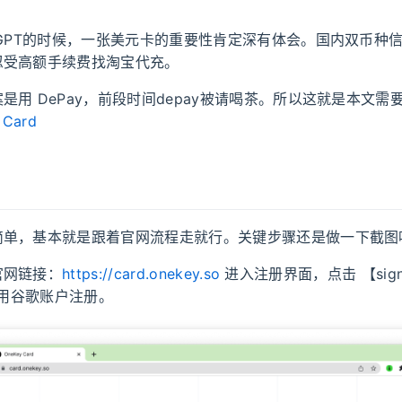
tGPT的时候，一张美元卡的重要性肯定深有体会。国内双币种
忍受高额手续费找淘宝代充。
是用 DePay，前段时间depay被请喝茶。所以这就是本文需
 Card
简单，基本就是跟着官网流程走就行。关键步骤还是做一下截图
官网链接：
https://card.onekey.so
进入注册界面，点击 【sign i
，使用谷歌账户注册。