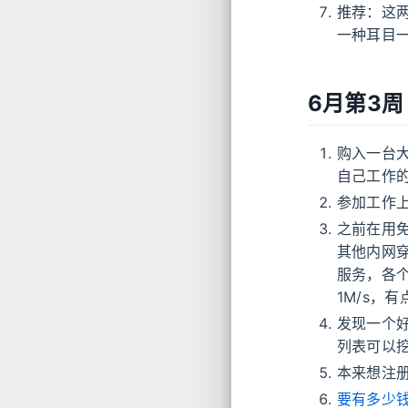
推荐：这
一种耳目
6月第3周
购入一台
自己工作
参加工作
之前在用免
其他内网
服务，各个
1M/s，
发现一个
列表可以
本来想注册
要有多少