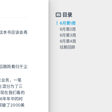
目录
6月第1周
6月第2周
这本书应该会再
6月第3周
6月第4周
往期回顾
后踉跄着归于尘
C业务，一笔
生涯分为了三
。现在我们看的
16年年中的时
破了2000美