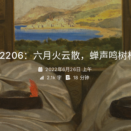
02206：六月火云散，蝉声鸣树
2022年6月26日 上午
2.1k 字
18 分钟