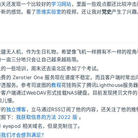
两天还发现一个比较好的
学习网站
，里面一些观点都还比较冲击
一新的感觉。看了
思维实验室
的视频，还让我对
党史
产生了兴趣
大疆无人机，作为生日礼物。希望像飞机一样拥有不一样的视角
的一亩三分地只会让自己越来越局限。
上的一些培训，周末还去渝北区参加了个考试。
费的 Zerotier One 服务现在速度不稳定，而且客户端时常
穿透服务。参考司波图的
教程
花钱购买了腾讯Lighthouse服务
客户端通过WebDAV形式挂载NAS硬盘。目前发现拷贝文件
有点儿慢。
好的
独立博客
，立马通过RSS订阅了他的内容，还关注了他的推
挖掘下：
我获取信息的方法 2022 版
。
 eyepod 相关域名，但是克制住了。
钱我们才会感到满足？