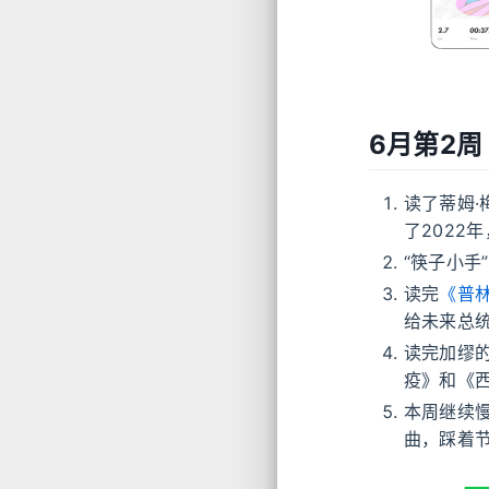
6月第2周
读了蒂姆·梅(
了2022
“筷子小手
读完
《普
给未来总
读完加缪
疫》和《
本周继续慢
曲，踩着