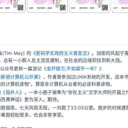
Tim May) 的
《密码学无政府主义者宣言》
。加密的风起于
年，总有一小群人反主流反建制，在社会的边缘却找到新大陆。
”公众号更新一篇游记
《金开银万,不如梁平一半？》
林斯顿计算机公开课》
，作者曾参加过UNIX系统的开发，这本
统的计算机读物”，算是非计算机从业者的必读科普读物。
的
《局外人》
，一本小册子被奉为“存在主义”文学大师的开篇之
西西弗神话》更为深入，期待。
跑锻炼，七天风雨无阻，一共跑了23.03公里。跑步的时候遇
节奏跑轻松很多，也会非常享受。