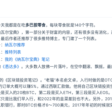
一天我都是在吃
多巴胺零食
，每块零食就是140个字符。
纳瓦尔宝典》，第一部分关于财富的内容，还有很多没有消化，
。最后作者还推荐了很多推特博主，专门建了一个列表。
一：
纳瓦尔推荐
二：
推特列表
三：
我的《纳瓦尔宝典》笔记
的
《悉达多》
。大多数人放佛一片落叶，在空中翻滚、飘摇，最
的《区块链投资笔记》。“老猫“本名俞文卓，入行时做的是OT
元的订单大概可以赚5%，通过西联汇款做。他将自己区块链投资
是买入的20枚BTC，第二段是买入ETH，第三段是买入EOS
只是比我们早入行，和2022年的韭菜差别也不大。另外，20
职银行，那时BTC价格才6～700美元，2017年年初的时候就突