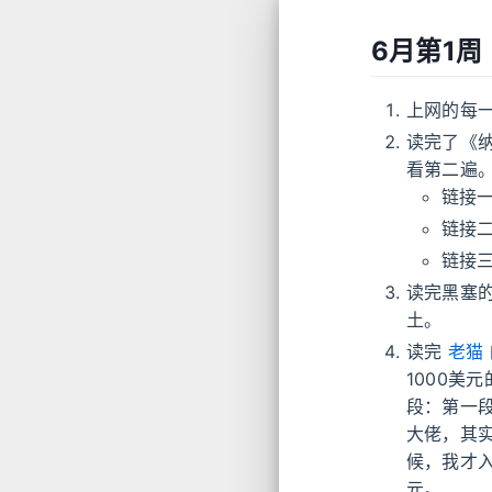
6月第1周
上网的每
读完了《
看第二遍
链接
链接
链接
读完黑塞
土。
读完
老猫
1000美
段：第一段
大佬，其实
候，我才入
元。