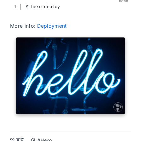
BASH
1
$ hexo deploy
More info:
Deployment
其它
#Hexo